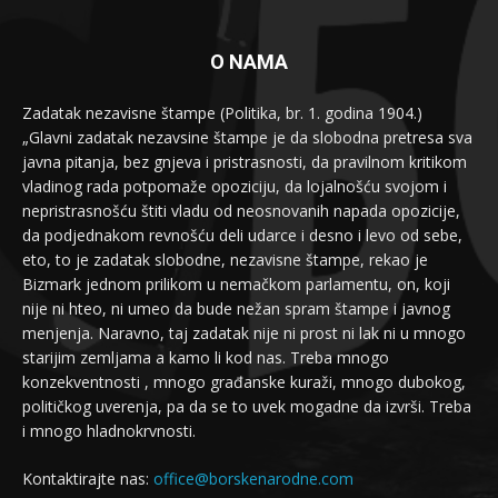
O NAMA
Zadatak nezavisne štampe (Politika, br. 1. godina 1904.)
„Glavni zadatak nezavsine štampe je da slobodna pretresa sva
javna pitanja, bez gnjeva i pristrasnosti, da pravilnom kritikom
vladinog rada potpomaže opoziciju, da lojalnošću svojom i
nepristrasnošću štiti vladu od neosnovanih napada opozicije,
da podjednakom revnošću deli udarce i desno i levo od sebe,
eto, to je zadatak slobodne, nezavisne štampe, rekao je
Bizmark jednom prilikom u nemačkom parlamentu, on, koji
nije ni hteo, ni umeo da bude nežan spram štampe i javnog
menjenja. Naravno, taj zadatak nije ni prost ni lak ni u mnogo
starijim zemljama a kamo li kod nas. Treba mnogo
konzekventnosti , mnogo građanske kuraži, mnogo dubokog,
političkog uverenja, pa da se to uvek mogadne da izvrši. Treba
i mnogo hladnokrvnosti.
Kontaktirajte nas:
office@borskenarodne.com