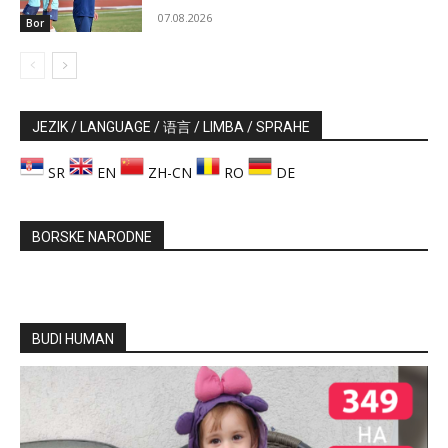
07.08.2026
Bor
JEZIK / LANGUAGE / 语言 / LIMBA / SPRAHE
SR
EN
ZH-CN
RO
DE
BORSKE NARODNE
BUDI HUMAN