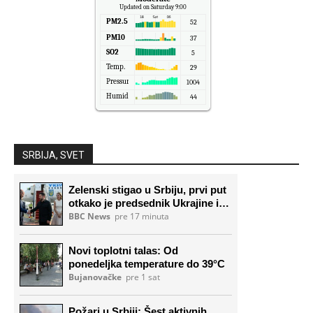
Updated on Saturday 9:00
PM2.5
52
PM10
37
SO2
5
Temp.
29
Pressure
1004
Humidity
44
SRBIJA, SVET