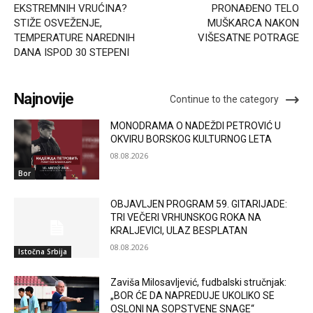
EKSTREMNIH VRUĆINA?
PRONAĐENO TELO
STIŽE OSVEŽENJE,
MUŠKARCA NAKON
TEMPERATURE NAREDNIH
VIŠESATNE POTRAGE
DANA ISPOD 30 STEPENI
Najnovije
Continue to the category
MONODRAMA O NADEŽDI PETROVIĆ U
OKVIRU BORSKOG KULTURNOG LETA
08.08.2026
Bor
OBJAVLJEN PROGRAM 59. GITARIJADE:
TRI VEČERI VRHUNSKOG ROKA NA
KRALJEVICI, ULAZ BESPLATAN
08.08.2026
Istočna Srbija
Zaviša Milosavljević, fudbalski stručnjak:
„BOR ĆE DA NAPREDUJE UKOLIKO SE
OSLONI NA SOPSTVENE SNAGE“