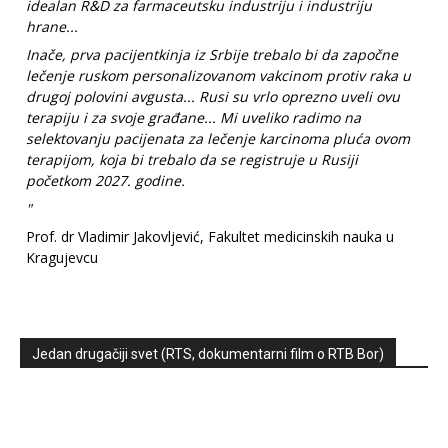
idealan R&D za farmaceutsku industriju i industriju
hrane...
Inače, prva pacijentkinja iz Srbije trebalo bi da započne
lečenje ruskom personalizovanom vakcinom protiv raka u
drugoj polovini avgusta... Rusi su vrlo oprezno uveli ovu
terapiju i za svoje građane... Mi uveliko radimo na
selektovanju pacijenata za lečenje karcinoma pluća ovom
terapijom, koja bi trebalo da se registruje u Rusiji
početkom 2027. godine.
"
Prof. dr Vladimir Jakovljević, Fakultet medicinskih nauka u
Kragujevcu
Jedan drugačiji svet (RTS, dokumentarni film o RTB Bor)