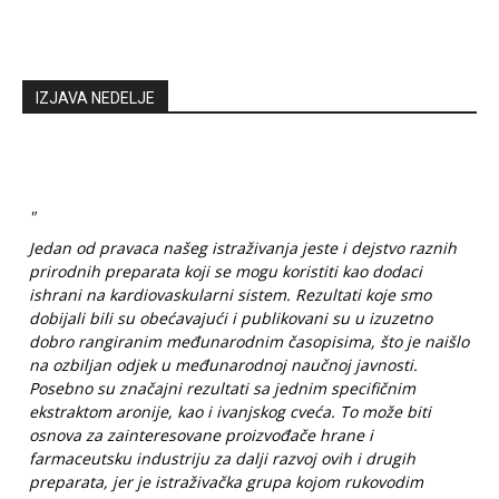
IZJAVA NEDELJE
"
Jedan od pravaca našeg istraživanja jeste i dejstvo raznih
prirodnih preparata koji se mogu koristiti kao dodaci
ishrani na kardiovaskularni sistem. Rezultati koje smo
dobijali bili su obećavajući i publikovani su u izuzetno
dobro rangiranim međunarodnim časopisima, što je naišlo
na ozbiljan odjek u međunarodnoj naučnoj javnosti.
Posebno su značajni rezultati sa jednim specifičnim
ekstraktom aronije, kao i ivanjskog cveća. To može biti
osnova za zainteresovane proizvođače hrane i
farmaceutsku industriju za dalji razvoj ovih i drugih
preparata, jer je istraživačka grupa kojom rukovodim