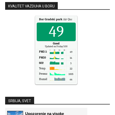
KVALITET VAZDUHA U BORU
Bor Gradski park
Air Quality.
49
Good
Updated on Friday 5:00
PM2.5
49
PM10
16
SO2
5
Temp.
22
Pressure
1005
Humidity
66
SRBIJA, SVET