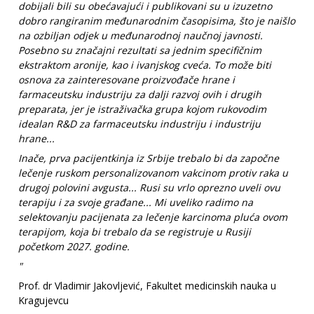
dobijali bili su obećavajući i publikovani su u izuzetno
dobro rangiranim međunarodnim časopisima, što je naišlo
na ozbiljan odjek u međunarodnoj naučnoj javnosti.
Posebno su značajni rezultati sa jednim specifičnim
ekstraktom aronije, kao i ivanjskog cveća. To može biti
osnova za zainteresovane proizvođače hrane i
farmaceutsku industriju za dalji razvoj ovih i drugih
preparata, jer je istraživačka grupa kojom rukovodim
idealan R&D za farmaceutsku industriju i industriju
hrane...
Inače, prva pacijentkinja iz Srbije trebalo bi da započne
lečenje ruskom personalizovanom vakcinom protiv raka u
drugoj polovini avgusta... Rusi su vrlo oprezno uveli ovu
terapiju i za svoje građane... Mi uveliko radimo na
selektovanju pacijenata za lečenje karcinoma pluća ovom
terapijom, koja bi trebalo da se registruje u Rusiji
početkom 2027. godine.
"
Prof. dr Vladimir Jakovljević, Fakultet medicinskih nauka u
Kragujevcu