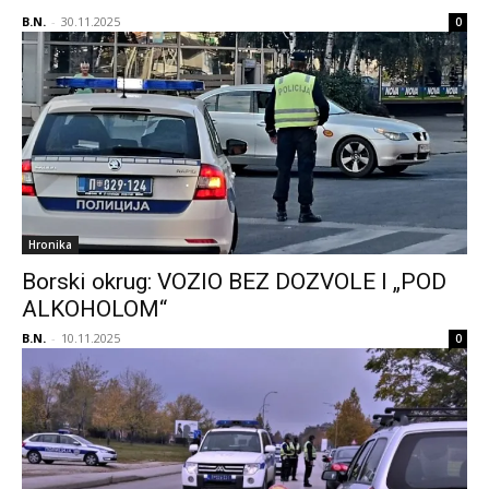
B.N.
-
30.11.2025
0
Hronika
Borski okrug: VOZIO BEZ DOZVOLE I „POD
ALKOHOLOM“
B.N.
-
10.11.2025
0