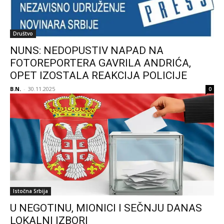
Društvo
NUNS: NEDOPUSTIV NAPAD NA
FOTOREPORTERA GAVRILA ANDRIĆA,
OPET IZOSTALA REAKCIJA POLICIJE
B.N.
-
30.11.2025
0
Istočna Srbija
U NEGOTINU, MIONICI I SEČNJU DANAS
LOKALNI IZBORI