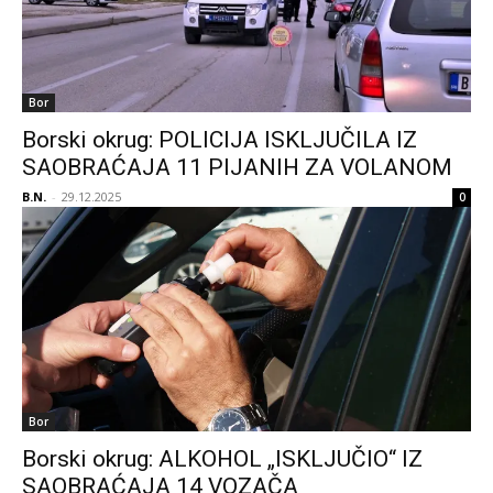
Bor
Borski okrug: POLICIJA ISKLJUČILA IZ
SAOBRAĆAJA 11 PIJANIH ZA VOLANOM
B.N.
-
29.12.2025
0
Bor
Borski okrug: ALKOHOL „ISKLJUČIO“ IZ
SAOBRAĆAJA 14 VOZAČA