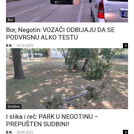
Bor
Bor, Negotin: VOZAČI ODBIJAJU DA SE
PODVRGNU ALKO TESTU
B.N.
-
06.10.2025
0
Društvo
I slika i reč: PARK U NEGOTINU –
PREPUŠTEN SUDBINI!
B.N.
-
26.09.2025
0