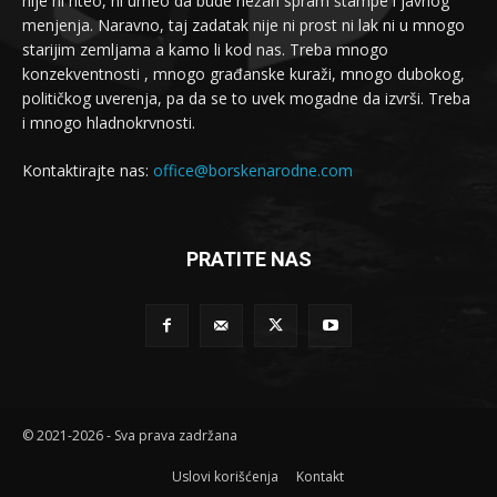
nije ni hteo, ni umeo da bude nežan spram štampe i javnog
menjenja. Naravno, taj zadatak nije ni prost ni lak ni u mnogo
starijim zemljama a kamo li kod nas. Treba mnogo
konzekventnosti , mnogo građanske kuraži, mnogo dubokog,
političkog uverenja, pa da se to uvek mogadne da izvrši. Treba
i mnogo hladnokrvnosti.
Kontaktirajte nas:
office@borskenarodne.com
PRATITE NAS
© 2021-2026 - Sva prava zadržana
Uslovi korišćenja
Kontakt