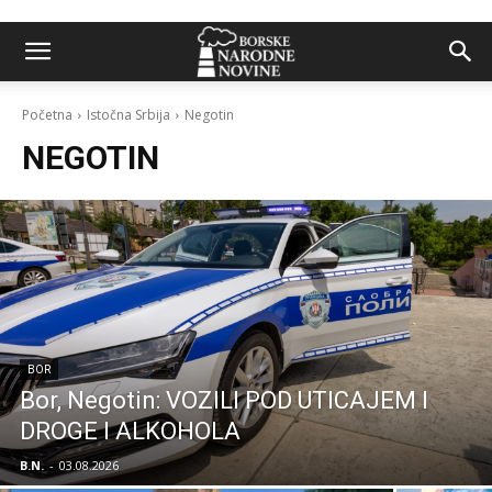
Početna
Istočna Srbija
Negotin
NEGOTIN
BOR
Bor, Negotin: VOZILI POD UTICAJEM I
DROGE I ALKOHOLA
B.N.
-
03.08.2026