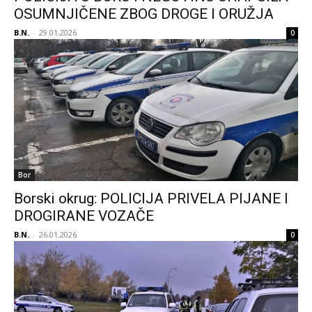
OSUMNJIČENE ZBOG DROGE I ORUŽJA
B.N.
-
29.01.2026
0
Bor
Borski okrug: POLICIJA PRIVELA PIJANE I
DROGIRANE VOZAČE
B.N.
-
26.01.2026
0