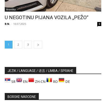
Hronika
U NEGOTINU PIJANA VOZILA „PEŽO“
B.N.
-
16.07.2025
0
1
2
3
JEZIK / LANGUAGE / 语言 / LIMBA / SPRAHE
SR
EN
ZH-CN
RO
DE
BORSKE NARODNE