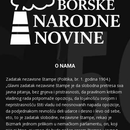
O NAMA
Zadatak nezavisne štampe (Politika, br. 1. godina 1904.)
„Glavni zadatak nezavsine štampe je da slobodna pretresa sva
javna pitanja, bez gnjeva i pristrasnosti, da pravilnom kritikom
vladinog rada potpomaže opoziciju, da lojalnošću svojom i
nepristrasnošću štiti vladu od neosnovanih napada opozicije,
da podjednakom revnošću deli udarce i desno i levo od sebe,
eto, to je zadatak slobodne, nezavisne štampe, rekao je
Bizmark jednom prilikom u nemačkom parlamentu, on, koji