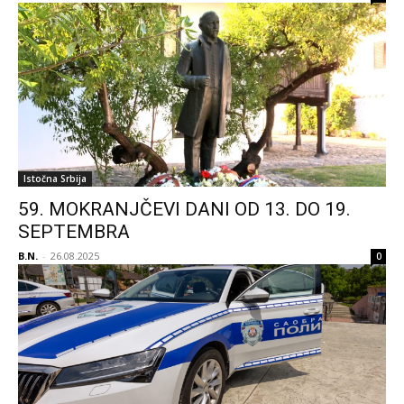
Istočna Srbija
59. MOKRANJČEVI DANI OD 13. DO 19.
SEPTEMBRA
B.N.
-
26.08.2025
0