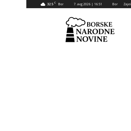
C
32.5
7. avg 2026 | 16:51
Bor
Zaje
Bor
Borske
narodne
novine