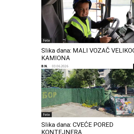
Foto
Slika dana: MALI VOZAČ VELIKO
KAMIONA
B.N.
-
03.06.2026
Foto
Slika dana: CVEĆE PORED
KONTEJNERA