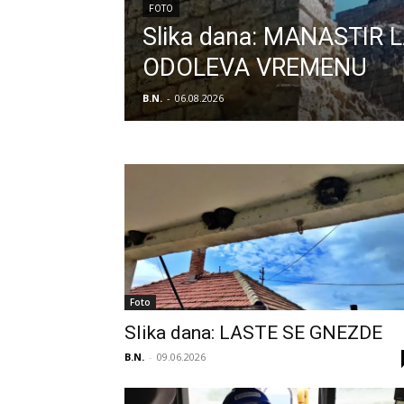
FOTO
Slika dana: MANASTIR
ODOLEVA VREMENU
B.N.
-
06.08.2026
Foto
Slika dana: LASTE SE GNEZDE
B.N.
-
09.06.2026