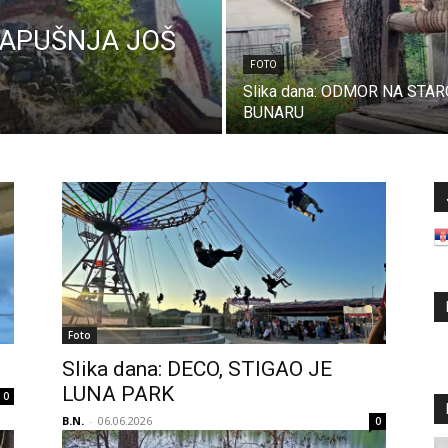
 LAPUŠNJA JOŠ
FOTO
Slika dana: ODMOR NA STA
BUNARU
Foto
Slika dana: DECO, STIGAO JE
LUNA PARK
0
B.N.
-
06.06.2026
0