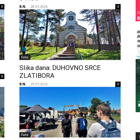
B.N.
-
28.05.2026
0
0
Foto
Slika dana: DUHOVNO SRCE
ZLATIBORA
0
B.N.
-
20.05.2026
0
Foto