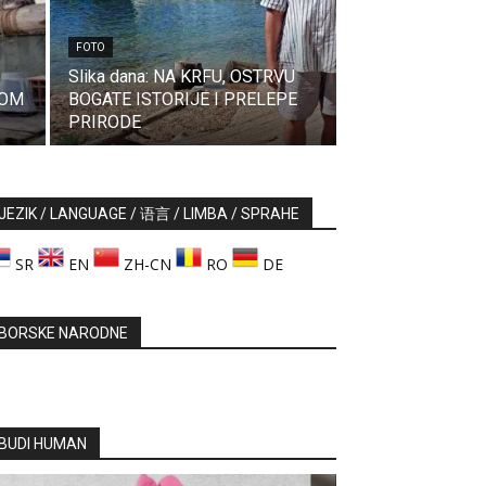
FOTO
Slika dana: NA KRFU, OSTRVU
ROM
BOGATE ISTORIJE I PRELEPE
PRIRODE
JEZIK / LANGUAGE / 语言 / LIMBA / SPRAHE
SR
EN
ZH-CN
RO
DE
BORSKE NARODNE
BUDI HUMAN