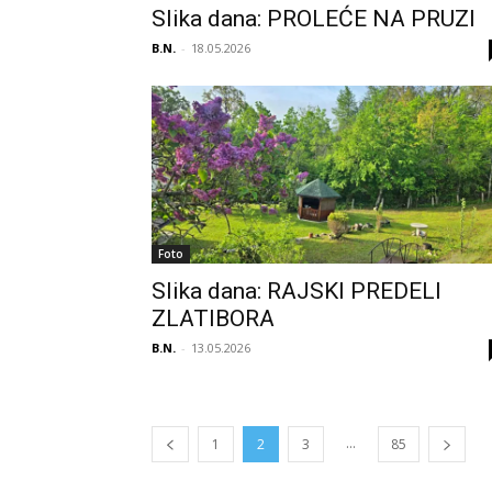
Slika dana: PROLEĆE NA PRUZI
B.N.
-
18.05.2026
Foto
Slika dana: RAJSKI PREDELI
ZLATIBORA
B.N.
-
13.05.2026
...
1
2
3
85