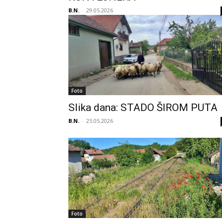
B.N.
-
29.05.2026
Foto
Slika dana: STADO ŠIROM PUTA
B.N.
-
25.05.2026
Foto