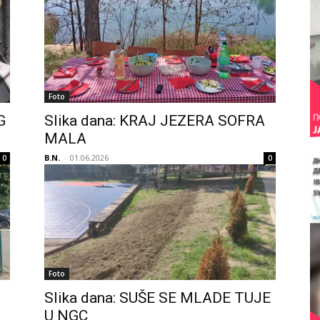
Foto
G
Slika dana: KRAJ JEZERA SOFRA
MALA
B.N.
-
01.06.2026
0
0
Foto
Slika dana: SUŠE SE MLADE TUJE
U NGC