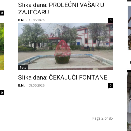
Slika dana: PROLEĆNI VAŠAR U
ZAJEČARU
0
B.N.
-
15.05.2026
0
Foto
Slika dana: ČEKAJUĆI FONTANE
B.N.
-
08.05.2026
0
0
Page 2 of 85