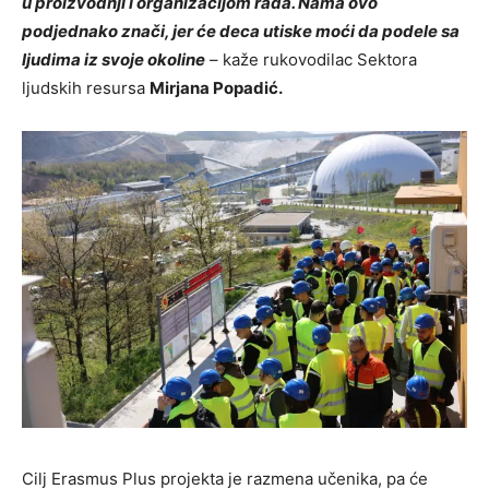
u proizvodnji i organizacijom rada. Nama ovo
podjednako znači, jer će deca utiske moći da podele sa
ljudima iz svoje okoline
– kaže rukovodilac Sektora
ljudskih resursa
Mirjana Popadić.
Cilj Erasmus Plus projekta je razmena učenika, pa će