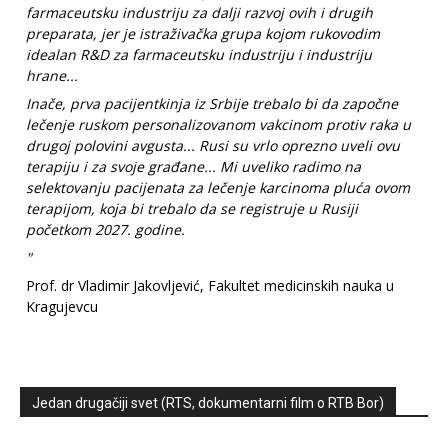
farmaceutsku industriju za dalji razvoj ovih i drugih
preparata, jer je istraživačka grupa kojom rukovodim
idealan R&D za farmaceutsku industriju i industriju
hrane...
Inače, prva pacijentkinja iz Srbije trebalo bi da započne
lečenje ruskom personalizovanom vakcinom protiv raka u
drugoj polovini avgusta... Rusi su vrlo oprezno uveli ovu
terapiju i za svoje građane... Mi uveliko radimo na
selektovanju pacijenata za lečenje karcinoma pluća ovom
terapijom, koja bi trebalo da se registruje u Rusiji
početkom 2027. godine.
"
Prof. dr Vladimir Jakovljević, Fakultet medicinskih nauka u
Kragujevcu
Jedan drugačiji svet (RTS, dokumentarni film o RTB Bor)