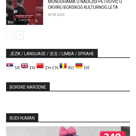
MONODRAMA O NADEŽDI PETROVIĆ U
OKVIRU BORSKOG KULTURNOG LETA
08.08.2026
Bor
JEZIK / LANGUAGE / 语言 / LIMBA / SPRAHE
SR
EN
ZH-CN
RO
DE
BORSKE NARODNE
BUDI HUMAN