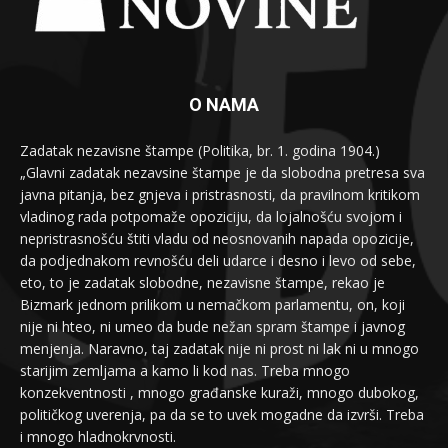
O NAMA
Zadatak nezavisne štampe (Politika, br. 1. godina 1904.)
„Glavni zadatak nezavsine štampe je da slobodna pretresa sva
javna pitanja, bez gnjeva i pristrasnosti, da pravilnom kritikom
vladinog rada potpomaže opoziciju, da lojalnošću svojom i
nepristrasnošću štiti vladu od neosnovanih napada opozicije,
da podjednakom revnošću deli udarce i desno i levo od sebe,
eto, to je zadatak slobodne, nezavisne štampe, rekao je
Bizmark jednom prilikom u nemačkom parlamentu, on, koji
nije ni hteo, ni umeo da bude nežan spram štampe i javnog
menjenja. Naravno, taj zadatak nije ni prost ni lak ni u mnogo
starijim zemljama a kamo li kod nas. Treba mnogo
konzekventnosti , mnogo građanske kuraži, mnogo dubokog,
političkog uverenja, pa da se to uvek mogadne da izvrši. Treba
i mnogo hladnokrvnosti.