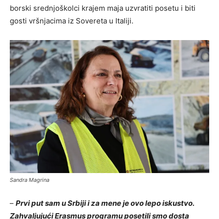
borski srednjoškolci krajem maja uzvratiti posetu i biti
gosti vršnjacima iz Sovereta u Italiji.
Sandra Magrina
–
Prvi put sam u Srbiji i za mene je ovo lepo iskustvo.
Zahvaljujući Erasmus programu posetili smo dosta