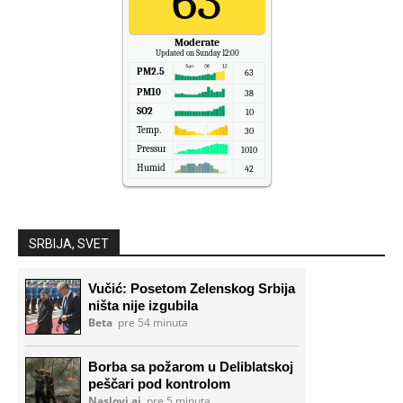
63
Moderate
Updated on Sunday 12:00
PM2.5
63
PM10
38
SO2
10
Temp.
30
Pressure
1010
Humidity
42
SRBIJA, SVET