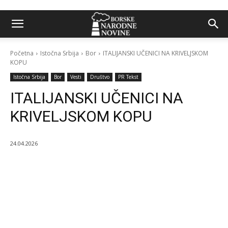
Početna
Istočna Srbija
Bor
ITALIJANSKI UČENICI NA KRIVELJSKOM
KOPU
Istočna Srbija
Bor
Vesti
Društvo
PR Tekst
ITALIJANSKI UČENICI NA
KRIVELJSKOM KOPU
24.04.2026