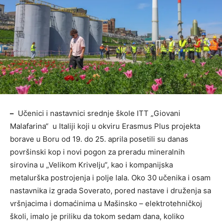
–
Učenici i nastavnici srednje škole ITT „Giovani
Malafarina“ u Italiji koji u okviru Erasmus Plus projekta
borave u Boru od 19. do 25. aprila posetili su danas
površinski kop i novi pogon za preradu mineralnih
sirovina u „Velikom Krivelju“, kao i kompanijska
metalurška postrojenja i polje lala. Oko 30 učenika i osam
nastavnika iz grada Soverato, pored nastave i druženja sa
vršnjacima i domaćinima u Mašinsko – elektrotehničkoj
školi, imalo je priliku da tokom sedam dana, koliko