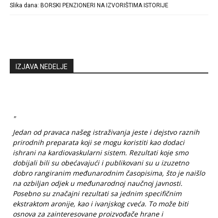
Slika dana: BORSKI PENZIONERI NA IZVORIŠTIMA ISTORIJE
IZJAVA NEDELJE
"
Jedan od pravaca našeg istraživanja jeste i dejstvo raznih
prirodnih preparata koji se mogu koristiti kao dodaci
ishrani na kardiovaskularni sistem. Rezultati koje smo
dobijali bili su obećavajući i publikovani su u izuzetno
dobro rangiranim međunarodnim časopisima, što je naišlo
na ozbiljan odjek u međunarodnoj naučnoj javnosti.
Posebno su značajni rezultati sa jednim specifičnim
ekstraktom aronije, kao i ivanjskog cveća. To može biti
osnova za zainteresovane proizvođače hrane i