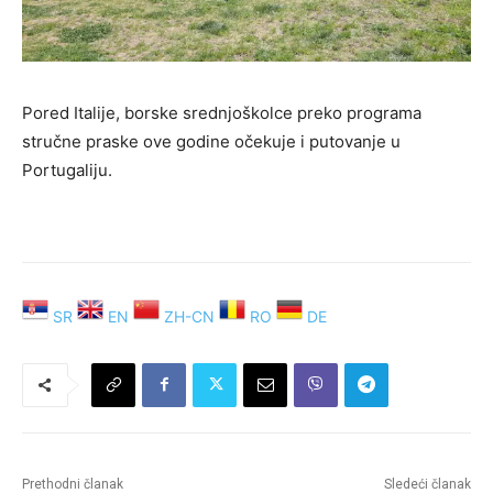
Pored Italije, borske srednjoškolce preko programa
stručne praske ove godine očekuje i putovanje u
Portugaliju.
SR
EN
ZH-CN
RO
DE
Prethodni članak
Sledeći članak