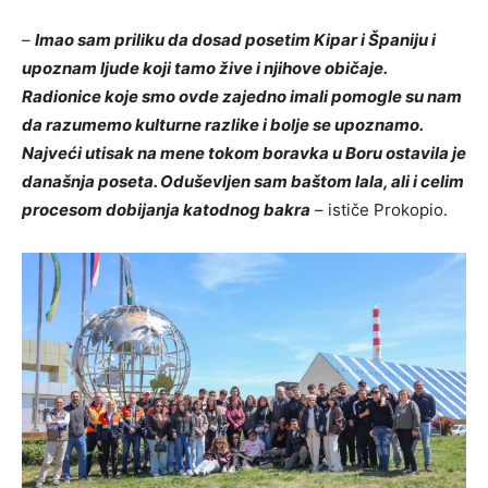
–
Imao sam priliku da dosad posetim Kipar i Španiju i
upoznam ljude koji tamo žive i njihove običaje.
Radionice koje smo ovde zajedno imali pomogle su nam
da razumemo kulturne razlike i bolje se upoznamo.
Najveći utisak na mene tokom boravka u Boru ostavila je
današnja poseta. Oduševljen sam baštom lala, ali i celim
procesom dobijanja katodnog bakra
– ističe Prokopio.