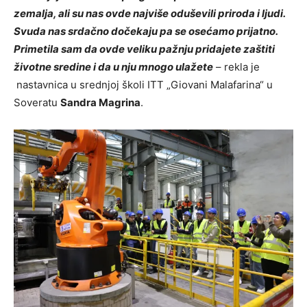
zemalja, ali su nas ovde najviše oduševili priroda i ljudi.
Svuda nas srdačno dočekaju pa se osećamo prijatno.
Primetila sam da ovde veliku pažnju pridajete zaštiti
životne sredine i da u nju mnogo ulažete
– rekla je
nastavnica u srednjoj školi ITT „Giovani Malafarina“ u
Soveratu
Sandra Magrina
.