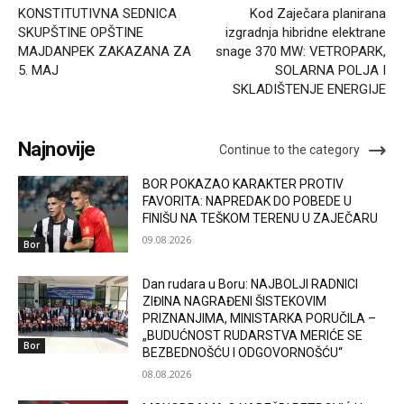
KONSTITUTIVNA SEDNICA
Kod Zaječara planirana
SKUPŠTINE OPŠTINE
izgradnja hibridne elektrane
MAJDANPEK ZAKAZANA ZA
snage 370 MW: VETROPARK,
5. MAJ
SOLARNA POLJA I
SKLADIŠTENJE ENERGIJE
Najnovije
Continue to the category
BOR POKAZAO KARAKTER PROTIV
FAVORITA: NAPREDAK DO POBEDE U
FINIŠU NA TEŠKOM TERENU U ZAJEČARU
09.08.2026
Bor
Dan rudara u Boru: NAJBOLJI RADNICI
ZIĐINA NAGRAĐENI ŠISTEKOVIM
PRIZNANJIMA, MINISTARKA PORUČILA –
„BUDUĆNOST RUDARSTVA MERIĆE SE
Bor
BEZBEDNOŠĆU I ODGOVORNOŠĆU“
08.08.2026