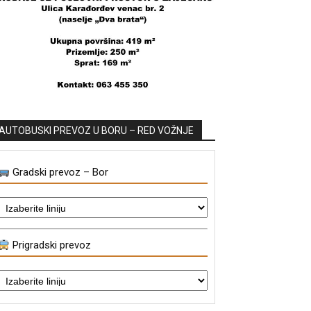
AUTOBUSKI PREVOZ U BORU – RED VOŽNJE
Gradski prevoz – Bor
Prigradski prevoz