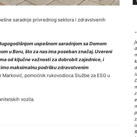
ešne saradnje privrednog sektora i zdravstvenih
"
J
dugogodišnjom uspešnom saradnjom sa Domom
d
om u Boru, što za nas ima poseban značaj. Uvereni
m
 od ključne važnosti za dobrobit zajednice, i
k
žimo
maksimalnu podršku
zdravstvenim
d
i
n
Marković
, pomo
ćnik rukovodioca Službe za ESG u
č
m
z
anitetskih
vozila
.
e
m
p
z
i
R