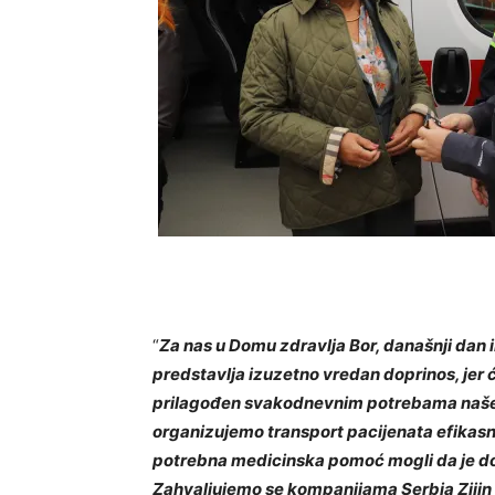
“
Za nas u Domu zdravlja Bor, današnji dan
predstavlja izuzetno vredan doprinos, jer
prilagođen svakodnevnim potrebama naše
organizujemo transport pacijenata efikasnij
potrebna medicinska pomoć mogli da je do
Zahvaljujemo
se
kompanijama S
erbia
Zi
jin