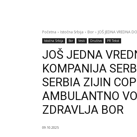
Početna
Istočna Srbija
Bor
JOŠ JEDNA VREDNA DONA
Istočna Srbija
Bor
Vesti
Društvo
PR Tekst
JOŠ JEDNA VRED
KOMPANIJA SERBI
SERBIA ZIJIN CO
AMBULANTNO VO
ZDRAVLJA BOR
09.10.2025