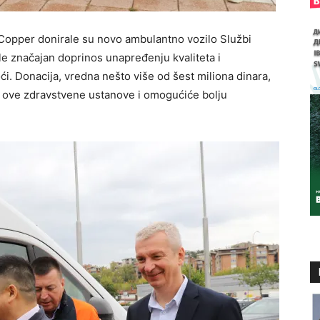
 Copper
donirale su novo
ambulantno
vozil
o
Službi
le značajan doprinos unapređenju kvaliteta i
ći. Donacija, vredna
nešto
više od šest miliona dinara,
a ove zdravstvene ustanove i
omogućiće bolju