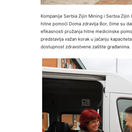
Kompanije
Serbia Zijin Mining
i
Serbia Zijin
hitne pomoći Doma zdravlja Bor
,
čime su da
efikasnosti pružanja hitne medicinske pomo
predstavlja važan korak u jačanju kapacitet
dostupnost zdravstvene zaštite građanima.