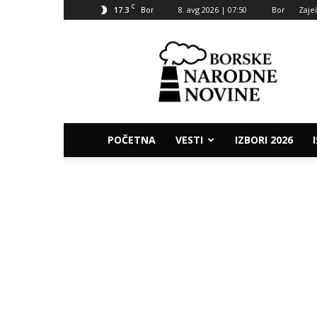
C
17.3
8. avg 2026 | 07:50
Bor
Zaje
Bor
Borske
narodne
novine
POČETNA
VESTI
IZBORI 2026