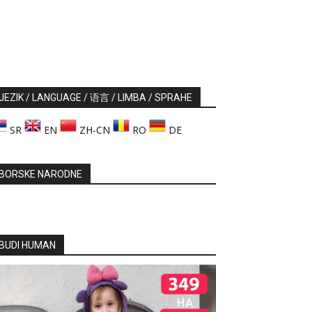
JEZIK / LANGUAGE / 语言 / LIMBA / SPRAHE
SR
EN
ZH-CN
RO
DE
BORSKE NARODNE
BUDI HUMAN