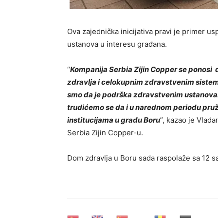
Ova zajednička inicijativa pr
avi je
primer usp
ustanova u interesu građana.
“
Kompanija
Serbia Zi
j
in Copper
se
ponosi 
zdravlja i celokupnim zdravstvenim sistem
smo da je podrška zdravstvenim ustanovama
trudićemo se da i u narednom periodu pru
institucijama u gradu Boru
”, kazao je
Vlada
Serbia Zijin Copper-u
.
D
o
m zdravlja
u Boru
sada raspolaže sa
12
s