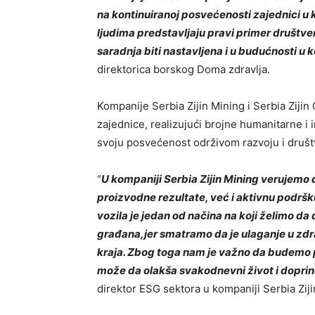
na kontinuiranoj posvećenosti zajednici u k
ljudima predstavljaju pravi primer društv
saradnja biti nastavljena i u budućnosti u 
direktorica borskog Doma zdravlja
.
Kompanije
Serbia Zijin Mining
i
Serbia Zijin
zajednice, realizujući brojne humanitarne i 
svoju posvećenost održivom razvoju i društ
“
U kompaniji
S
erbia
Zi
jin
M
ining
verujemo 
proizvodne rezultate, već i aktivnu podršk
vozila je jedan od načina na koji želimo d
građana
,
jer smatramo da je ulaganje u zdr
kraja. Zbog toga nam je važno da budemo p
može da olakša svakodnevni život i dopri
direktor
ESG
sektora
u kompaniji Serbia Zij