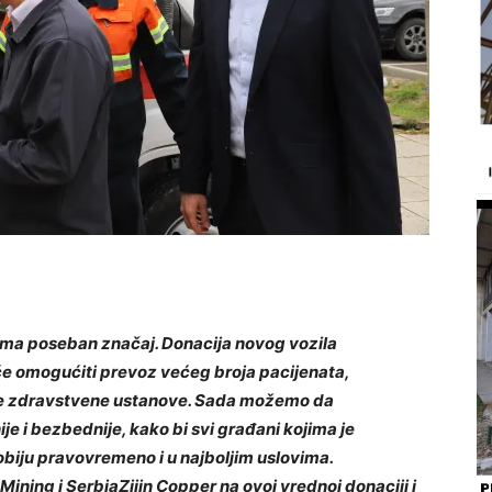
 ima poseban značaj. Donacija novog vozila
 će omogućiti prevoz većeg broja pacijenata,
 zdravstvene ustanove.
Sada možemo
da
e i bezbednije, kako bi svi građani kojima je
biju pravovremeno i u najboljim uslovima.
M
ining
i S
erbia
Z
ijin
Copper
na ovoj vrednoj donaciji i