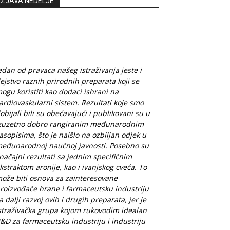
IZJAVA NEDELJE
edan od pravaca našeg istraživanja jeste i
ejstvo raznih prirodnih preparata koji se
ogu koristiti kao dodaci ishrani na
ardiovaskularni sistem. Rezultati koje smo
obijali bili su obećavajući i publikovani su u
zuzetno dobro rangiranim međunarodnim
asopisima, što je naišlo na ozbiljan odjek u
eđunarodnoj naučnoj javnosti. Posebno su
načajni rezultati sa jednim specifičnim
kstraktom aronije, kao i ivanjskog cveća. To
ože biti osnova za zainteresovane
roizvođače hrane i farmaceutsku industriju
a dalji razvoj ovih i drugih preparata, jer je
straživačka grupa kojom rukovodim idealan
&D za farmaceutsku industriju i industriju