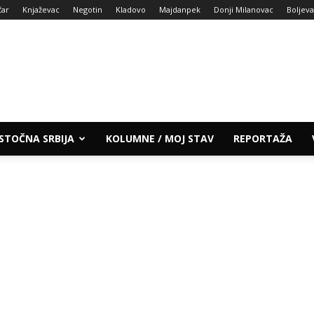
čar
Knjaževac
Negotin
Kladovo
Majdanpek
Donji Milanovac
Boljev
ISTOČNA SRBIJA
KOLUMNE / MOJ STAV
REPORTAŽA