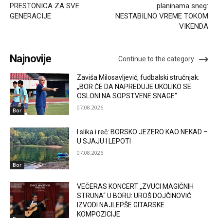
PRESTONICA ZA SVE
planinama sneg:
GENERACIJE
NESTABILNO VREME TOKOM
VIKENDA
Najnovije
Continue to the category
Zaviša Milosavljević, fudbalski stručnjak:
„BOR ĆE DA NAPREDUJE UKOLIKO SE
OSLONI NA SOPSTVENE SNAGE“
07.08.2026
Bor
I slika i reč: BORSKO JEZERO KAO NEKAD –
U SJAJU I LEPOTI
07.08.2026
Bor
VEČERAS KONCERT „ZVUCI MAGIČNIH
STRUNA“ U BORU: UROŠ DOJČINOVIĆ
IZVODI NAJLEPŠE GITARSKE
KOMPOZICIJE