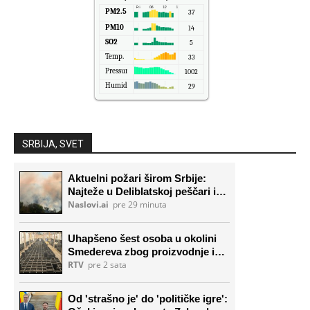
PM2.5
37
PM10
14
SO2
5
Temp.
33
Pressure
1002
Humidity
29
SRBIJA, SVET