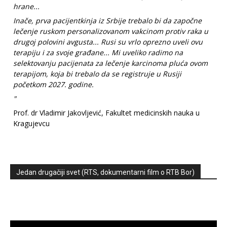
hrane...
Inače, prva pacijentkinja iz Srbije trebalo bi da započne
lečenje ruskom personalizovanom vakcinom protiv raka u
drugoj polovini avgusta... Rusi su vrlo oprezno uveli ovu
terapiju i za svoje građane... Mi uveliko radimo na
selektovanju pacijenata za lečenje karcinoma pluća ovom
terapijom, koja bi trebalo da se registruje u Rusiji
početkom 2027. godine.
"
Prof. dr Vladimir Jakovljević, Fakultet medicinskih nauka u
Kragujevcu
Jedan drugačiji svet (RTS, dokumentarni film o RTB Bor)