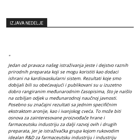
IZJAVA NEDELJE
"
Jedan od pravaca našeg istraživanja jeste i dejstvo raznih
prirodnih preparata koji se mogu koristiti kao dodaci
ishrani na kardiovaskularni sistem. Rezultati koje smo
dobijali bili su obećavajući i publikovani su u izuzetno
dobro rangiranim međunarodnim časopisima, što je naišlo
na ozbiljan odjek u međunarodnoj naučnoj javnosti.
Posebno su značajni rezultati sa jednim specifičnim
ekstraktom aronije, kao i ivanjskog cveća. To može biti
osnova za zainteresovane proizvođače hrane i
farmaceutsku industriju za dalji razvoj ovih i drugih
preparata, jer je istraživačka grupa kojom rukovodim
idealan R&D za farmaceutsku industriju i industriju