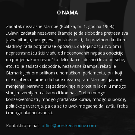
O NAMA
Zadatak nezavisne štampe (Politika, br. 1. godina 1904.)
„Glavni zadatak nezavsine štampe je da slobodna pretresa sva
javna pitanja, bez gnjeva i pristrasnosti, da pravilnom kritikom
vladinog rada potpomaže opoziciju, da lojalnošću svojom i
nepristrasnošću štiti vladu od neosnovanih napada opozicije,
da podjednakom revnošću deli udarce i desno i levo od sebe,
eto, to je zadatak slobodne, nezavisne štampe, rekao je
Bizmark jednom prilikom u nemačkom parlamentu, on, koji
nije ni hteo, ni umeo da bude nežan spram štampe i javnog
menjenja. Naravno, taj zadatak nije ni prost ni lak ni u mnogo
starijim zemljama a kamo li kod nas. Treba mnogo
konzekventnosti , mnogo građanske kuraži, mnogo dubokog,
političkog uverenja, pa da se to uvek mogadne da izvrši. Treba
i mnogo hladnokrvnosti.
Kontaktirajte nas:
office@borskenarodne.com