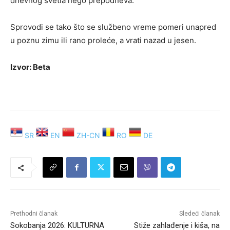
dnevnog svetla nego prepodneva.
Sprovodi se tako što se službeno vreme pomeri unapred
u poznu zimu ili rano proleće, a vrati nazad u jesen.
Izvor: Beta
SR
EN
ZH-CN
RO
DE
Prethodni članak
Sledeći članak
Sokobanja 2026: KULTURNA
Stiže zahlađenje i kiša, na