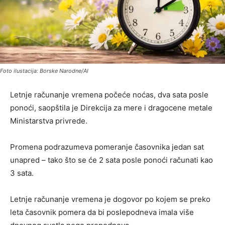
Foto ilustacija: Borske Narodne/AI
Letnje računanje vremena počeće noćas, dva sata posle
ponoći, saopštila je Direkcija za mere i dragocene metale
Ministarstva privrede.
Promena podrazumeva pomeranje časovnika jedan sat
unapred – tako što se će 2 sata posle ponoći računati kao
3 sata.
Letnje računanje vremena je dogovor po kojem se preko
leta časovnik pomera da bi poslepodneva imala više