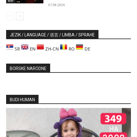
Bor
07.08.2026
JEZIK / LANGUAGE / 语言 / LIMBA / SPRAHE
SR
EN
ZH-CN
RO
DE
BORSKE NARODNE
BUDI HUMAN