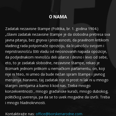
O NAMA
Zadatak nezavisne štampe (Politika, br. 1. godina 1904.)
„Glavni zadatak nezavsine štampe je da slobodna pretresa sva
javna pitanja, bez gnjeva i pristrasnosti, da pravilnom kritikom
vladinog rada potpomaže opoziciju, da lojalnošću svojom i
nepristrasnošću štiti vladu od neosnovanih napada opozicije,
da podjednakom revnošću deli udarce i desno i levo od sebe,
eto, to je zadatak slobodne, nezavisne štampe, rekao je
Bizmark jednom prilikom u nemačkom parlamentu, on, koji
nije ni hteo, ni umeo da bude nežan spram štampe i javnog
menjenja. Naravno, taj zadatak nije ni prost ni lak ni u mnogo
starijim zemljama a kamo li kod nas. Treba mnogo
konzekventnosti , mnogo građanske kuraži, mnogo dubokog,
političkog uverenja, pa da se to uvek mogadne da izvrši. Treba
i mnogo hladnokrvnosti.
Kontaktirajte nas:
office@borskenarodne.com