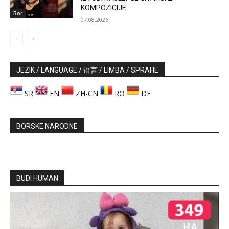
KOMPOZICIJE
Bor
07.08.2026
JEZIK / LANGUAGE / 语言 / LIMBA / SPRAHE
SR
EN
ZH-CN
RO
DE
BORSKE NARODNE
BUDI HUMAN