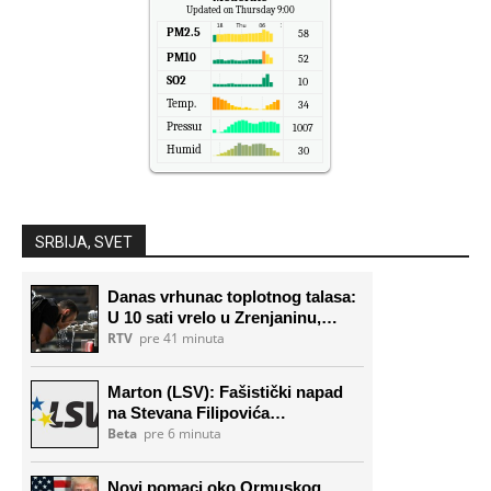
Updated on Thursday 9:00
PM2.5
58
PM10
52
SO2
10
Temp.
34
Pressure
1007
Humidity
30
SRBIJA, SVET