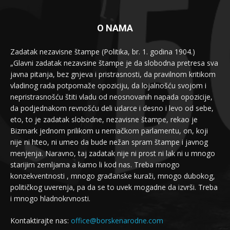
O NAMA
Zadatak nezavisne štampe (Politika, br. 1. godina 1904.)
„Glavni zadatak nezavsine štampe je da slobodna pretresa sva
javna pitanja, bez gnjeva i pristrasnosti, da pravilnom kritikom
vladinog rada potpomaže opoziciju, da lojalnošću svojom i
nepristrasnošću štiti vladu od neosnovanih napada opozicije,
da podjednakom revnošću deli udarce i desno i levo od sebe,
eto, to je zadatak slobodne, nezavisne štampe, rekao je
Bizmark jednom prilikom u nemačkom parlamentu, on, koji
nije ni hteo, ni umeo da bude nežan spram štampe i javnog
menjenja. Naravno, taj zadatak nije ni prost ni lak ni u mnogo
starijim zemljama a kamo li kod nas. Treba mnogo
konzekventnosti , mnogo građanske kuraži, mnogo dubokog,
političkog uverenja, pa da se to uvek mogadne da izvrši. Treba
i mnogo hladnokrvnosti.
Kontaktirajte nas:
office@borskenarodne.com