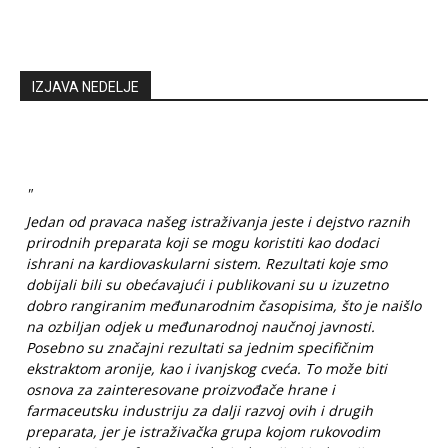
IZJAVA NEDELJE
"
Jedan od pravaca našeg istraživanja jeste i dejstvo raznih
prirodnih preparata koji se mogu koristiti kao dodaci
ishrani na kardiovaskularni sistem. Rezultati koje smo
dobijali bili su obećavajući i publikovani su u izuzetno
dobro rangiranim međunarodnim časopisima, što je naišlo
na ozbiljan odjek u međunarodnoj naučnoj javnosti.
Posebno su značajni rezultati sa jednim specifičnim
ekstraktom aronije, kao i ivanjskog cveća. To može biti
osnova za zainteresovane proizvođače hrane i
farmaceutsku industriju za dalji razvoj ovih i drugih
preparata, jer je istraživačka grupa kojom rukovodim