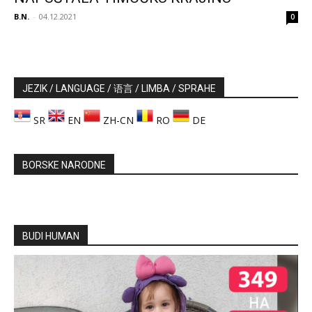
B.N.
-
04.12.2021
0
JEZIK / LANGUAGE / 语言 / LIMBA / SPRAHE
SR
EN
ZH-CN
RO
DE
BORSKE NARODNE
BUDI HUMAN