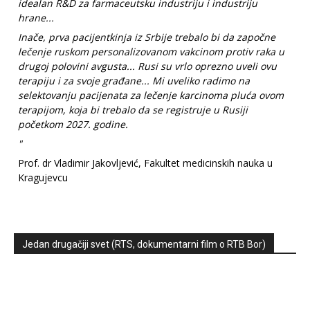
idealan R&D za farmaceutsku industriju i industriju
hrane...
Inače, prva pacijentkinja iz Srbije trebalo bi da započne
lečenje ruskom personalizovanom vakcinom protiv raka u
drugoj polovini avgusta... Rusi su vrlo oprezno uveli ovu
terapiju i za svoje građane... Mi uveliko radimo na
selektovanju pacijenata za lečenje karcinoma pluća ovom
terapijom, koja bi trebalo da se registruje u Rusiji
početkom 2027. godine.
"
Prof. dr Vladimir Jakovljević, Fakultet medicinskih nauka u
Kragujevcu
Jedan drugačiji svet (RTS, dokumentarni film o RTB Bor)