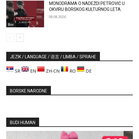
MONODRAMA O NADEŽDI PETROVIĆ U
OKVIRU BORSKOG KULTURNOG LETA
08.08.2026
Bor
JEZIK / LANGUAGE / 语言 / LIMBA / SPRAHE
SR
EN
ZH-CN
RO
DE
BORSKE NARODNE
BUDI HUMAN