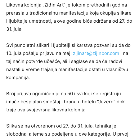
Likovna kolonija „Ziđin Art“ je tokom prethodnih godina
prerasla u tradicionalnu manifestaciju koja okuplja slikare
i ljubitelje umetnosti, a ove godine biće održana od 27. do
31. jula.
Svi punoletni slikari i ljubitelji slikarstva pozvani su da do
10. jula pošalju prijavu na mejl
zijinart@zijinbor.com
i na
taj način potvrde učešće, ali i saglase se da će radovi
nastali u vreme trajanja manifestacije ostati u vlasništvu
kompanija.
Broj prijava ograničen je na 50 i svi koji se registruju
imaće besplatan smeštaj i hranu u hotelu “Jezero” dok
traje ova svojevrsna likovna kolonija.
Slika se na otvorenom od 27. do 31. jula, tehnika je
slobodna, a teme su podeljene u dve kategorije. U prvoj