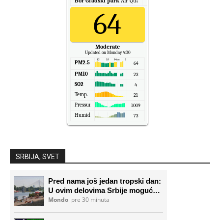
Bor Gradski park
Air Quality.
64
Moderate
Updated on Monday 4:00
PM2.5
64
PM10
23
SO2
4
Temp.
21
Pressure
1009
Humidity
73
SRBIJA, SVET