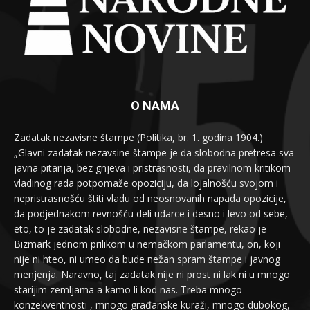
O NAMA
Zadatak nezavisne štampe (Politika, br. 1. godina 1904.)
„Glavni zadatak nezavsine štampe je da slobodna pretresa sva
javna pitanja, bez gnjeva i pristrasnosti, da pravilnom kritikom
vladinog rada potpomaže opoziciju, da lojalnošću svojom i
nepristrasnošću štiti vladu od neosnovanih napada opozicije,
da podjednakom revnošću deli udarce i desno i levo od sebe,
eto, to je zadatak slobodne, nezavisne štampe, rekao je
Bizmark jednom prilikom u nemačkom parlamentu, on, koji
nije ni hteo, ni umeo da bude nežan spram štampe i javnog
menjenja. Naravno, taj zadatak nije ni prost ni lak ni u mnogo
starijim zemljama a kamo li kod nas. Treba mnogo
konzekventnosti , mnogo građanske kuraži, mnogo dubokog,