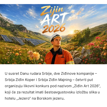
U susret Danu rudara Srbije, dve Ziđinove kompanije –
Srbija Ziđin Koper i Srbija Ziđin Majning – četvrti put
organizuju likovni konkurs pod nazivom „Ziđin Art 2026“,
koji će za rezultat imati šestoavgustovsku izložbu slika u
hotelu „Jezero“ na Borskom jezeru
.