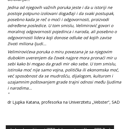
Jedna od njegovih važnih poruka jeste i da u istoriji ne
postoje potpuno izolovani događaji i da svaki postupak,
posebno kada je reč o moći i odgovornosti, proizvodi
određene posledice. U tom smislu, Velimirović govori o
moralnoj odgovornosti pojedinca i naroda, ali posebno o
odgovornosti lidera koji donose odluke od kojih zavise
životi miliona ljudi...
Velimirovićeva poruka o miru povezana je sa njegovim
dubokim uverenjem da čovek najpre mora pronaći mir u
sebi kako bi mogao da gradi mir oko sebe. U tom smislu,
istinska moć nije samo vojna, politička ili ekonomska moć,
već sposobnost da se mudrošću, dijalogom, kulturom i
uzajamnim poštovanjem grade trajni odnosi među ljudima
i narodima...
"
dr Ljupka Katana, profesorka na Univerzitetu „Vebster“, SAD