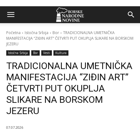
Početna
Istočna Srbija
Bor
TRADICIONALNA UMETNIČKA
MANIFESTACIJA “ZIĐIN ART” ČETVRTI PUT OKUPLJA SLIKARE NA BORSKOM
JEZERU
Istočna Srbija
Bor
Vesti
Kultura
TRADICIONALNA UMETNIČKA
MANIFESTACIJA “ZIĐIN ART”
ČETVRTI PUT OKUPLJA
SLIKARE NA BORSKOM
JEZERU
07.07.2026