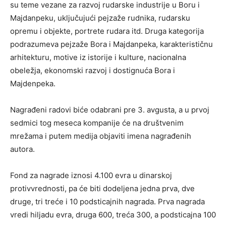
su teme vezane za razvoj rudarske industrije u Boru i
Majdanpeku, uključujući pejzaže rudnika, rudarsku
opremu i objekte, portrete rudara itd. Druga kategorija
podrazumeva pejzaže Bora i Majdanpeka, karakterističnu
arhitekturu, motive iz istorije i kulture, nacionalna
obeležja, ekonomski razvoj i dostignuća Bora i
Majdenpeka.
Nagrađeni radovi biće odabrani pre 3. avgusta, a u prvoj
sedmici tog meseca kompanije će na društvenim
mrežama i putem medija objaviti imena nagrađenih
autora.
Fond za nagrade iznosi 4.100 evra u dinarskoj
protivvrednosti, pa će biti dodeljena jedna prva, dve
druge, tri treće i 10 podsticajnih nagrada. Prva nagrada
vredi hiljadu evra, druga 600, treća 300, a podsticajna 100