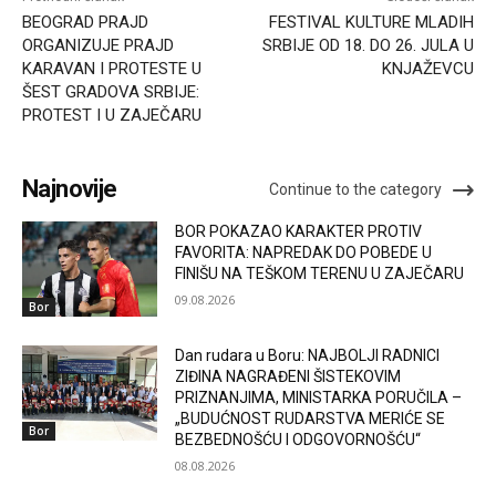
BEOGRAD PRAJD
FESTIVAL KULTURE MLADIH
ORGANIZUJE PRAJD
SRBIJE OD 18. DO 26. JULA U
KARAVAN I PROTESTE U
KNJAŽEVCU
ŠEST GRADOVA SRBIJE:
PROTEST I U ZAJEČARU
Najnovije
Continue to the category
BOR POKAZAO KARAKTER PROTIV
FAVORITA: NAPREDAK DO POBEDE U
FINIŠU NA TEŠKOM TERENU U ZAJEČARU
09.08.2026
Bor
Dan rudara u Boru: NAJBOLJI RADNICI
ZIĐINA NAGRAĐENI ŠISTEKOVIM
PRIZNANJIMA, MINISTARKA PORUČILA –
„BUDUĆNOST RUDARSTVA MERIĆE SE
Bor
BEZBEDNOŠĆU I ODGOVORNOŠĆU“
08.08.2026