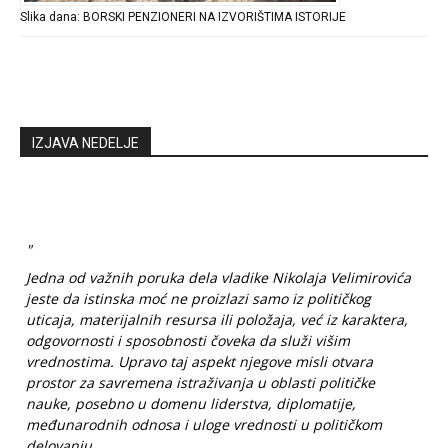
Slika dana: BORSKI PENZIONERI NA IZVORIŠTIMA ISTORIJE
IZJAVA NEDELJE
"
Jedna od važnih poruka dela vladike Nikolaja Velimirovića
jeste da istinska moć ne proizlazi samo iz političkog
uticaja, materijalnih resursa ili položaja, već iz karaktera,
odgovornosti i sposobnosti čoveka da služi višim
vrednostima. Upravo taj aspekt njegove misli otvara
prostor za savremena istraživanja u oblasti političke
nauke, posebno u domenu liderstva, diplomatije,
međunarodnih odnosa i uloge vrednosti u političkom
delovanju...