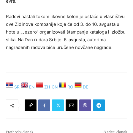
evra.
Radovi nastali tokom likovne kolonije ostaće u vlasništvu
dve Ziđinove kompanije koje će od 3. do 10. avgusta u
hotelu „Jezero“ organizovati štampanje kataloga i izložbu
slika. Na Dan rudara Srbije, 6. avgusta, autorima
nagrađenih radova biće uručene novčane nagrade.
SR
EN
ZH-CN
RO
DE
Prethodni članak
Sledeći članak