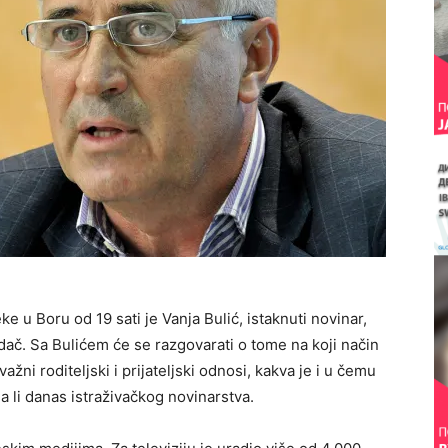
ke u Boru od 19 sati je
Vanja Bulić
, istaknuti novinar,
edač. Sa Bulićem će se razgovarati o tome na koji način
žni roditeljski i prijateljski odnosi, kakva je i u čemu
a li danas istraživačkog novinarstva.