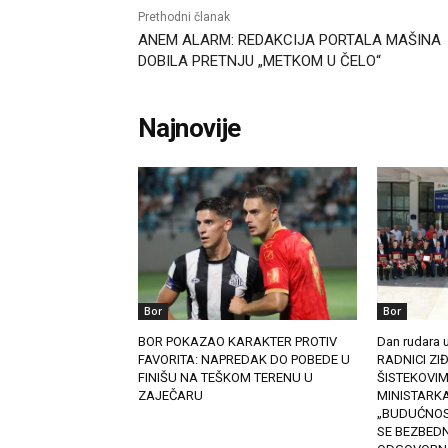
Prethodni članak
ANEM ALARM: REDAKCIJA PORTALA MAŠINA
DOBILA PRETNJU „METKOM U ČELO“
Najnovije
Bor
Bor
BOR POKAZAO KARAKTER PROTIV
Dan rudara 
FAVORITA: NAPREDAK DO POBEDE U
RADNICI ZI
FINIŠU NA TEŠKOM TERENU U
ŠISTEKOVIM
ZAJEČARU
MINISTARKA
„BUDUĆNOS
SE BEZBEDN