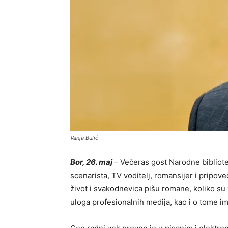
Vanja Bulić
Bor, 26. maj
– Večeras gost Narodne bibliote
scenarista, TV voditelj, romansijer i pripov
život i svakodnevica pišu romane, koliko su va
uloga profesionalnih medija, kao i o tome im