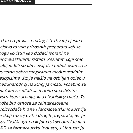
IZJAVA NEDELJE
edan od pravaca našeg istraživanja jeste i
ejstvo raznih prirodnih preparata koji se
ogu koristiti kao dodaci ishrani na
ardiovaskularni sistem. Rezultati koje smo
obijali bili su obećavajući i publikovani su u
zuzetno dobro rangiranim međunarodnim
asopisima, što je naišlo na ozbiljan odjek u
eđunarodnoj naučnoj javnosti. Posebno su
načajni rezultati sa jednim specifičnim
kstraktom aronije, kao i ivanjskog cveća. To
ože biti osnova za zainteresovane
roizvođače hrane i farmaceutsku industriju
a dalji razvoj ovih i drugih preparata, jer je
straživačka grupa kojom rukovodim idealan
&D za farmaceutsku industriju i industriju