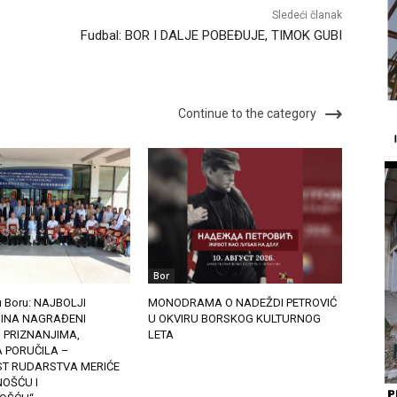
Sledeći članak
Fudbal: BOR I DALJE POBEĐUJE, TIMOK GUBI
Continue to the category
Bor
u Boru: NAJBOLJI
MONODRAMA O NADEŽDI PETROVIĆ
ĐINA NAGRAĐENI
U OKVIRU BORSKOG KULTURNOG
 PRIZNANJIMA,
LETA
 PORUČILA –
T RUDARSTVA MERIĆE
OŠĆU I