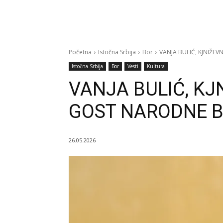
Početna
Istočna Srbija
Bor
VANJA BULIĆ, KJNIŽEV
Istočna Srbija
Bor
Vesti
Kultura
VANJA BULIĆ, KJN
GOST NARODNE B
26.05.2026