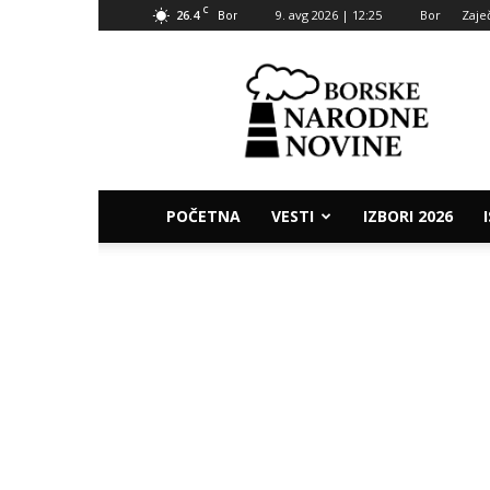
C
26.4
9. avg 2026 | 12:25
Bor
Zaje
Bor
Borske
narodne
novine
POČETNA
VESTI
IZBORI 2026