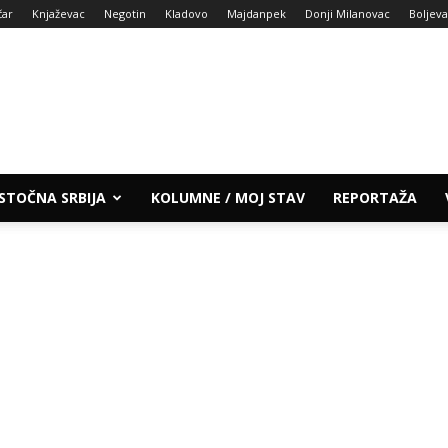
čar
Knjaževac
Negotin
Kladovo
Majdanpek
Donji Milanovac
Boljev
ISTOČNA SRBIJA
KOLUMNE / MOJ STAV
REPORTAŽA