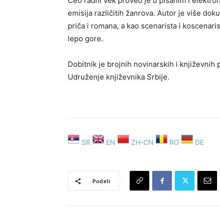
Ceo radni vek proveo je u pisanim i elektron
emisija različitih žanrova. Autor je više doku
priča i romana, a kao scenarista i koscenari
lepo gore
.
Dobitnik je brojnih novinarskih i književnih 
Udruženje književnika Srbije
.
SR
EN
ZH-CN
RO
DE
Podeli