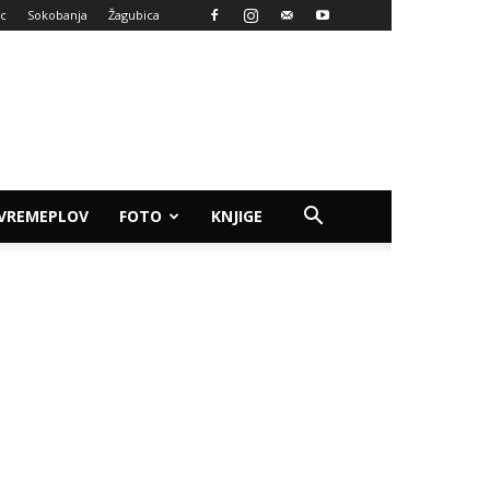
ac
Sokobanja
Žagubica
VREMEPLOV
FOTO
KNJIGE