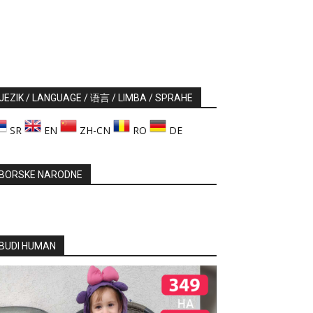
JEZIK / LANGUAGE / 语言 / LIMBA / SPRAHE
SR
EN
ZH-CN
RO
DE
BORSKE NARODNE
BUDI HUMAN