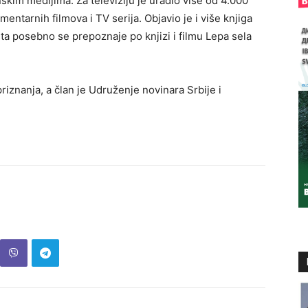
skim medijima. Za televiziju je uradio više od 4.000
mentarnih filmova i TV serija. Objavio je i više knjiga
sta posebno se prepoznaje po knjizi i filmu
Lepa sela
priznanja, a član je
Udruženje novinara Srbije
i