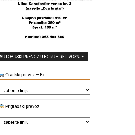
AUTOBUSKI PREVOZ U BORU – RED VOŽNJE
Gradski prevoz – Bor
Prigradski prevoz