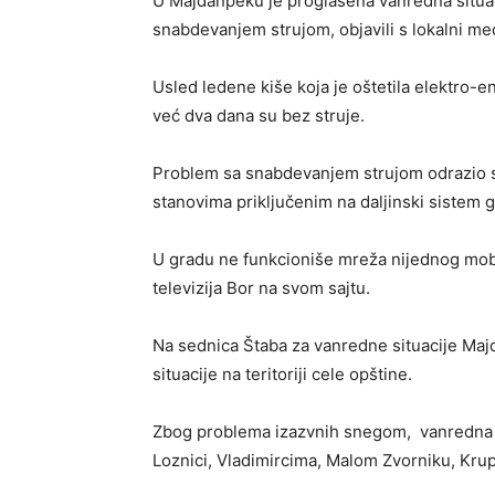
U Majdanpeku je proglašena vanredna situa
snabdevanjem strujom, objavili s lokalni med
Usled ledene kiše koja je oštetila elektro-e
već dva dana su bez struje.
Problem sa snabdevanjem strujom odrazio se
stanovima priključenim na daljinski sistem gr
U gradu ne funkcioniše mreža nijednog mobi
televizija Bor na svom sajtu.
Na sednica Štaba za vanredne situacije Ma
situacije na teritoriji cele opštine.
Zbog problema izazvnih snegom, vanredna sit
Loznici, Vladimircima, Malom Zvorniku, Krupn