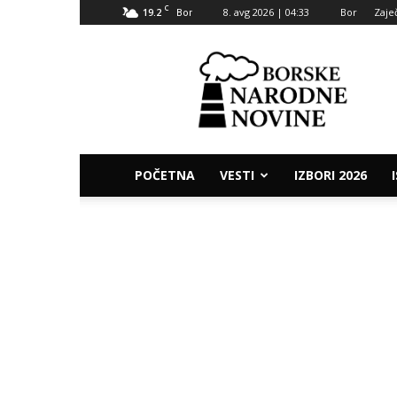
C
19.2
8. avg 2026 | 04:33
Bor
Zaje
Bor
Borske
narodne
novine
POČETNA
VESTI
IZBORI 2026