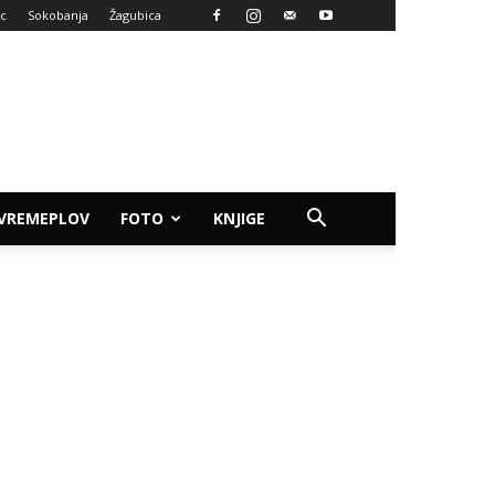
ac
Sokobanja
Žagubica
VREMEPLOV
FOTO
KNJIGE