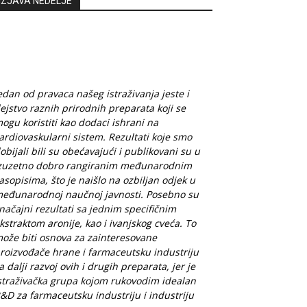
IZJAVA NEDELJE
edan od pravaca našeg istraživanja jeste i
ejstvo raznih prirodnih preparata koji se
ogu koristiti kao dodaci ishrani na
ardiovaskularni sistem. Rezultati koje smo
obijali bili su obećavajući i publikovani su u
zuzetno dobro rangiranim međunarodnim
asopisima, što je naišlo na ozbiljan odjek u
eđunarodnoj naučnoj javnosti. Posebno su
načajni rezultati sa jednim specifičnim
kstraktom aronije, kao i ivanjskog cveća. To
ože biti osnova za zainteresovane
roizvođače hrane i farmaceutsku industriju
a dalji razvoj ovih i drugih preparata, jer je
straživačka grupa kojom rukovodim idealan
&D za farmaceutsku industriju i industriju