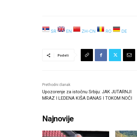
SR
EN
ZH-CN
RO
DE
Podeli
Prethodni članak
Upozorenje za istočnu Srbiju: JAK JUTARNJI
MRAZ I LEDENA KIŠA DANAS I TOKOM NOĆI
Najnovije