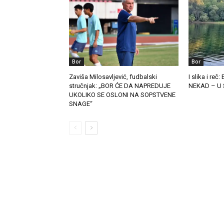
Bor
Bor
Zaviša Milosavljević, fudbalski
I slika i r
stručnjak: „BOR ĆE DA NAPREDUJE
NEKAD – U 
UKOLIKO SE OSLONI NA SOPSTVENE
SNAGE“