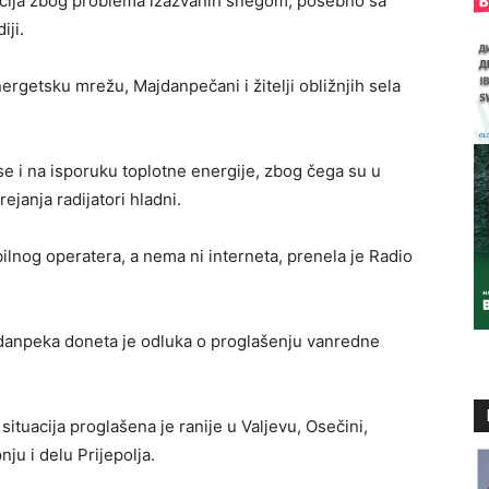
cija zbog problema izazvanih snegom, posebno sa
iji.
nergetsku mrežu, Majdanpečani i žitelji obližnjih sela
 i na isporuku toplotne energije, zbog čega su u
ejanja radijatori hladni.
lnog operatera, a nema ni interneta, prenela je Radio
jdanpeka doneta je odluka o proglašenju vanredne
uacija proglašena je ranije u Valjevu, Osečini,
ju i delu Prijepolja.