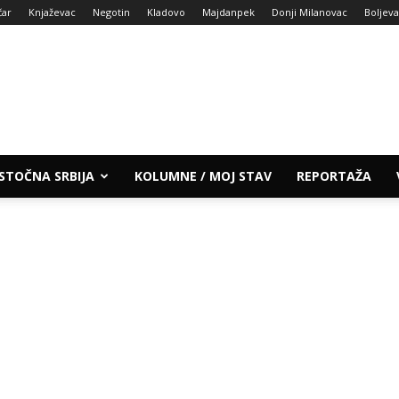
čar
Knjaževac
Negotin
Kladovo
Majdanpek
Donji Milanovac
Boljev
ISTOČNA SRBIJA
KOLUMNE / MOJ STAV
REPORTAŽA