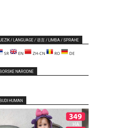
JEZIK / LANGUAGE / 语言 / LIMBA / SPRAHE
SR
EN
ZH-CN
RO
DE
BORSKE NARODNE
BUDI HUMAN