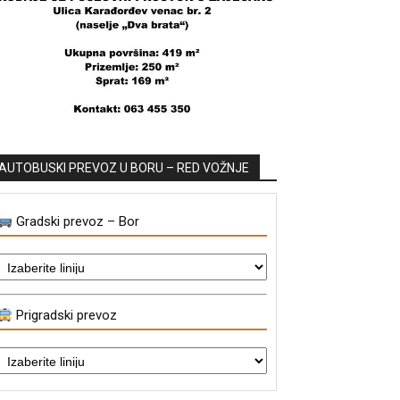
AUTOBUSKI PREVOZ U BORU – RED VOŽNJE
Gradski prevoz – Bor
Prigradski prevoz