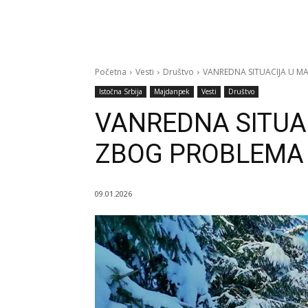
Početna
Vesti
Društvo
VANREDNA SITUACIJA U 
Istočna Srbija
Majdanpek
Vesti
Društvo
VANREDNA SITUA
ZBOG PROBLEMA
09.01.2026