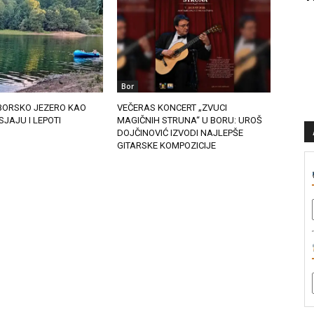
Bor
eč: BORSKO JEZERO KAO
VEČERAS KONCERT „ZVUCI
SJAJU I LEPOTI
MAGIČNIH STRUNA“ U BORU: UROŠ
DOJČINOVIĆ IZVODI NAJLEPŠE
GITARSKE KOMPOZICIJE