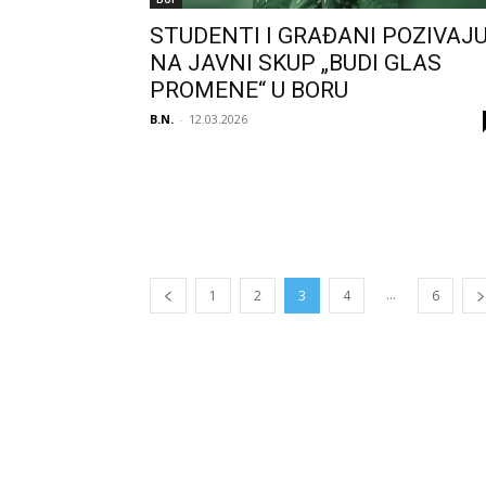
STUDENTI I GRAĐANI POZIVAJ
NA JAVNI SKUP „BUDI GLAS
PROMENE“ U BORU
B.N.
-
12.03.2026
...
1
2
3
4
6