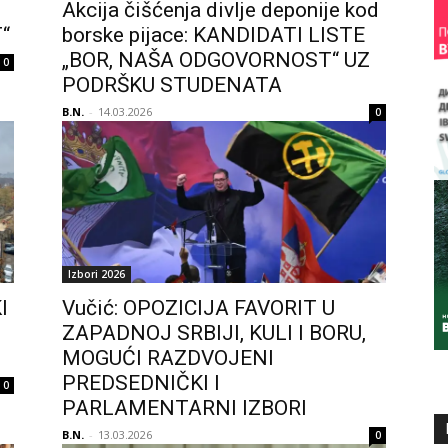
Akcija čišćenja divlje deponije kod
“
borske pijace: KANDIDATI LISTE
„BOR, NAŠA ODGOVORNOST“ UZ
0
PODRŠKU STUDENATA
B.N.
-
14.03.2026
0
Izbori 2026
I
Vučić: OPOZICIJA FAVORIT U
ZAPADNOJ SRBIJI, KULI I BORU,
MOGUĆI RAZDVOJENI
PREDSEDNIČKI I
0
PARLAMENTARNI IZBORI
B.N.
-
13.03.2026
0