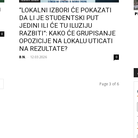
U
“LOKALNI IZBORI ĆE POKAZATI
DA LI JE STUDENTSKI PUT
JEDINI ILI ĆE TU ILUZIJU
RAZBITI”: KAKO ĆE GRUPISANJE
0
OPOZICIJE NA LOKALU UTICATI
NA REZULTATE?
B.N.
-
12.03.2026
0
Page 3 of 6