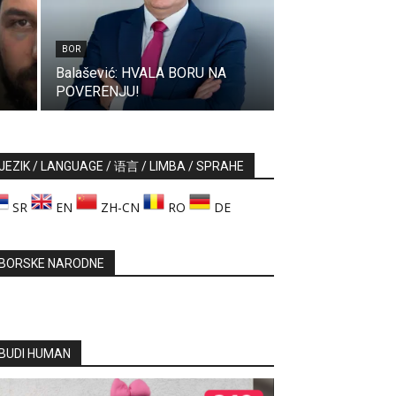
BOR
Balašević: HVALA BORU NA
POVERENJU!
JEZIK / LANGUAGE / 语言 / LIMBA / SPRAHE
SR
EN
ZH-CN
RO
DE
BORSKE NARODNE
BUDI HUMAN