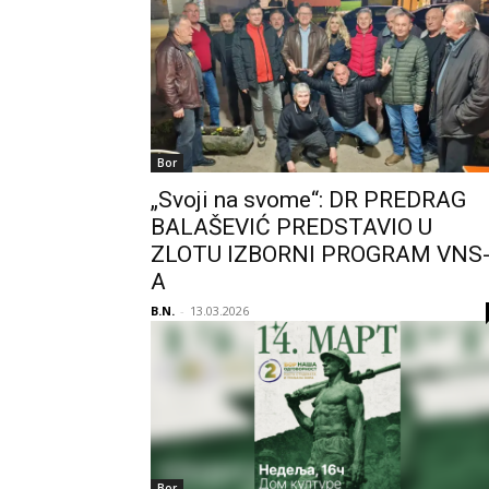
Bor
„Svoji na svome“: DR PREDRAG
BALAŠEVIĆ PREDSTAVIO U
ZLOTU IZBORNI PROGRAM VNS
A
B.N.
-
13.03.2026
Bor