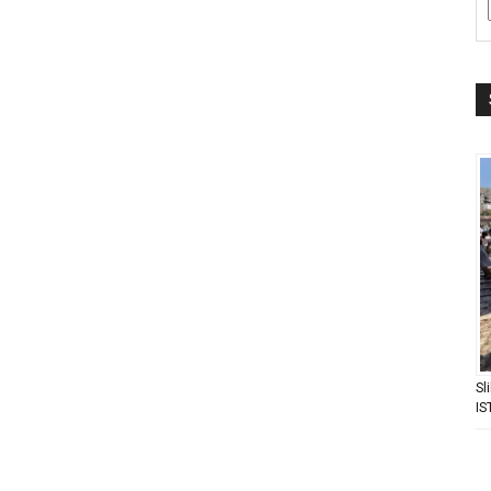
Sl
IS