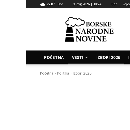
C
22.8
9. avg 2026 | 10:24
Bor
Zaje
Bor
Borske
narodne
novine
POČETNA
VESTI
IZBORI 2026
Početna
Politika
Izbori 2026