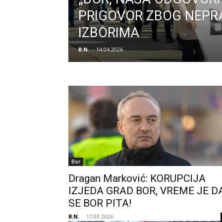
PRIGOVOR ZBOG NEPR
IZBORIMA
B.N.
-
14.04.2026
Bor
Dragan Marković: KORUPCIJA
IZJEDA GRAD BOR, VREME JE D
SE BOR PITA!
B.N.
-
17.03.2026