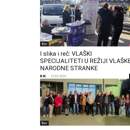
Bor
I slika i reč: VLAŠKI
SPECIJALITETI U REŽIJI VLAŠK
NARODNE STRANKE
B.N.
-
15.03.2026
Bor