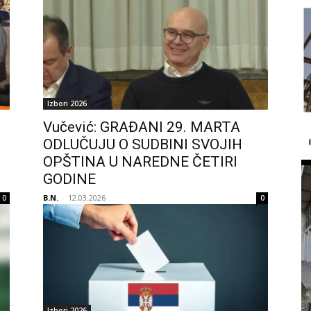
Izbori 2026
Vučević: GRAĐANI 29. MARTA
ODLUČUJU O SUDBINI SVOJIH
-
OPŠTINA U NAREDNE ČETIRI
GODINE
B.N.
-
12.03.2026
0
0
Izbori 2026