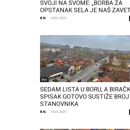
SVOJI NA SVOME: „BORBA ZA
OPSTANAK SELA JE NAŠ ZAVET
B.N.
-
14.03.2026
Bor
SEDAM LISTA U BORU, A BIRAČK
SPISAK GOTOVO SUSTIŽE BROJ
STANOVNIKA
B.N.
-
14.03.2026