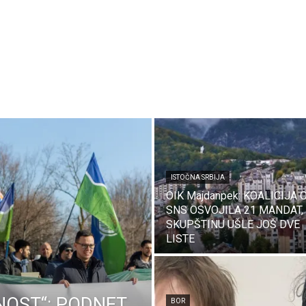
ISTOČNA SRBIJA
OIK Majdanpek: KOALICIJA 
SNS OSVOJILA 21 MANDAT,
SKUPŠTINU UŠLE JOŠ DVE
LISTE
NOST“: PODNET
BOR