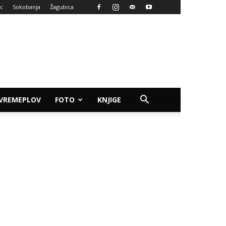
ac
Sokobanja
Žagubica
VREMEPLOV
FOTO
KNJIGE