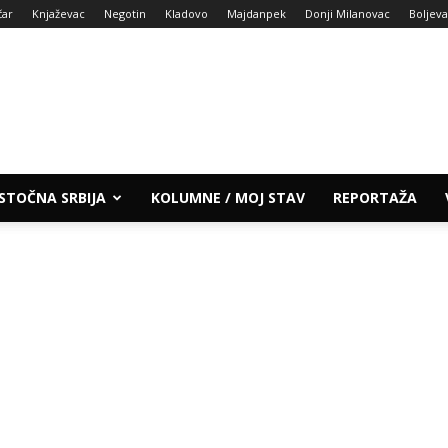
čar
Knjaževac
Negotin
Kladovo
Majdanpek
Donji Milanovac
Boljev
ISTOČNA SRBIJA
KOLUMNE / MOJ STAV
REPORTAŽA