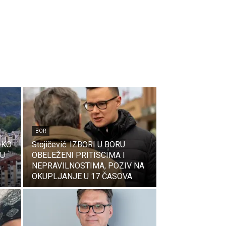
BOR
OKO
Stojičević: IZBORI U BORU
 U
OBELEŽENI PRITISCIMA I
NEPRAVILNOSTIMA, POZIV NA
OKUPLJANJE U 17 ČASOVA