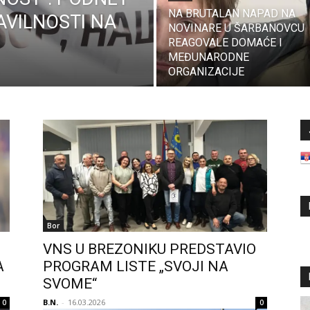
NA BRUTALAN NAPAD NA
AVILNOSTI NA
NOVINARE U ŠARBANOVCU
REAGOVALE DOMAĆE I
MEĐUNARODNE
ORGANIZACIJE
Bor
VNS U BREZONIKU PREDSTAVIO
A
PROGRAM LISTE „SVOJI NA
SVOME“
B.N.
-
16.03.2026
0
0