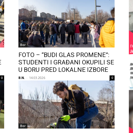
Bor
FOTO – “BUDI GLAS PROMENE”:
E
STUDENTI I GRAĐANI OKUPILI SE
U BORU PRED LOKALNE IZBORE
B.N.
-
14.03.2026
0
0
Bor