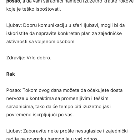
posao,
a da vam saradnici nameću izuzetno kratke rokove
koje je teško ispoštovati.
Ljubav: Dobru komunikaciju u sferi ljubavi, mogli bi da
iskoristite da napravite konkretan plan za zajedničke
aktivnosti sa voljenom osobom.
Zdravlje: Vrlo dobro.
Rak
Posao: Tokom ovog dana možete da očekujete dosta
nervoze u kontaktima sa promenljivim i teškim
saradnicima, tako da će tempo biti izuzetno jak i
povremeno iscrpljujući po vas.
Ljubav: Zaboravite neke prošle nesuglasice i zajednički
radite na povratku harmonije u vaš odnos.