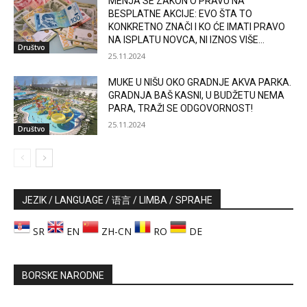
MENJA SE ZAKON O PRAVU NA
BESPLATNE AKCIJE: EVO ŠTA TO
KONKRETNO ZNAČI I KO ĆE IMATI PRAVO
NA ISPLATU NOVCA, NI IZNOS VIŠE...
Društvo
25.11.2024
MUKE U NIŠU OKO GRADNJE AKVA PARKA.
GRADNJA BAŠ KASNI, U BUDŽETU NEMA
PARA, TRAŽI SE ODGOVORNOST!
25.11.2024
Društvo
JEZIK / LANGUAGE / 语言 / LIMBA / SPRAHE
SR
EN
ZH-CN
RO
DE
BORSKE NARODNE