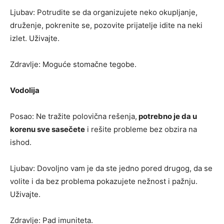
Ljubav: Potrudite se da organizujete neko okupljanje,
druženje, pokrenite se, pozovite prijatelje idite na neki
izlet. Uživajte.
Zdravlje: Moguće stomačne tegobe.
Vodolija
Posao: Ne tražite polovična rešenja,
potrebno je da u
korenu sve sasečete
i rešite probleme bez obzira na
ishod.
Ljubav: Dovoljno vam je da ste jedno pored drugog, da se
volite i da bez problema pokazujete nežnost i pažnju.
Uživajte.
Zdravlje: Pad imuniteta.