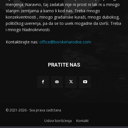
menjenja. Naravno, taj zadatak nije ni prost ni lak ni u mnogo
starijim zemljama a kamo li kod nas. Treba mnogo
konzekventnosti , mnogo građanske kuraži, mnogo dubokog,
političkog uverenja, pa da se to uvek mogadne da izvrši. Treba
i mnogo hladnokrvnosti.
Kontaktirajte nas:
office@borskenarodne.com
PRATITE NAS
© 2021-2026 - Sva prava zadržana
Uslovi korišćenja
Kontakt