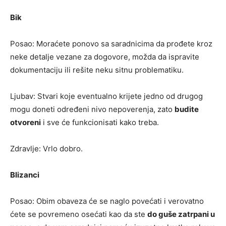
Bik
Posao: Moraćete ponovo sa saradnicima da prođete kroz
neke detalje vezane za dogovore, možda da ispravite
dokumentaciju ili rešite neku sitnu problematiku.
Ljubav: Stvari koje eventualno krijete jedno od drugog
mogu doneti određeni nivo nepoverenja, zato
budite
otvoreni
i sve će funkcionisati kako treba.
Zdravlje: Vrlo dobro.
Blizanci
Posao: Obim obaveza će se naglo povećati i verovatno
ćete se povremeno osećati kao da ste
do guše zatrpani u