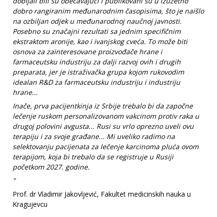
dobijali bili su obećavajući i publikovani su u izuzetno
dobro rangiranim međunarodnim časopisima, što je naišlo
na ozbiljan odjek u međunarodnoj naučnoj javnosti.
Posebno su značajni rezultati sa jednim specifičnim
ekstraktom aronije, kao i ivanjskog cveća. To može biti
osnova za zainteresovane proizvođače hrane i
farmaceutsku industriju za dalji razvoj ovih i drugih
preparata, jer je istraživačka grupa kojom rukovodim
idealan R&D za farmaceutsku industriju i industriju
hrane...
Inače, prva pacijentkinja iz Srbije trebalo bi da započne
lečenje ruskom personalizovanom vakcinom protiv raka u
drugoj polovini avgusta... Rusi su vrlo oprezno uveli ovu
terapiju i za svoje građane... Mi uveliko radimo na
selektovanju pacijenata za lečenje karcinoma pluća ovom
terapijom, koja bi trebalo da se registruje u Rusiji
početkom 2027. godine.
"
Prof. dr Vladimir Jakovljević, Fakultet medicinskih nauka u
Kragujevcu