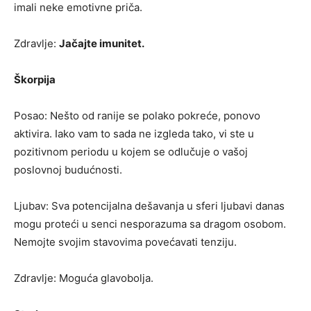
imali neke emotivne priča.
Zdravlje:
Jačajte imunitet.
Škorpija
Posao: Nešto od ranije se polako pokreće, ponovo
aktivira. Iako vam to sada ne izgleda tako, vi ste u
pozitivnom periodu u kojem se odlučuje o vašoj
poslovnoj budućnosti.
Ljubav: Sva potencijalna dešavanja u sferi ljubavi danas
mogu proteći u senci nesporazuma sa dragom osobom.
Nemojte svojim stavovima povećavati tenziju.
Zdravlje: Moguća glavobolja.