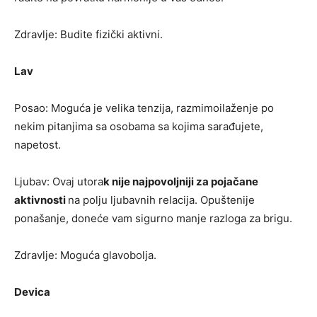
Zdravlje: Budite fizički aktivni.
Lav
Posao: Moguća je velika tenzija, razmimoilaženje po
nekim pitanjima sa osobama sa kojima sarađujete,
napetost.
Ljubav: Ovaj utora
k nije najpovoljniji za pojačane
aktivnosti
na polju ljubavnih relacija. Opuštenije
ponašanje, doneće vam sigurno manje razloga za brigu.
Zdravlje: Moguća glavobolja.
Devica