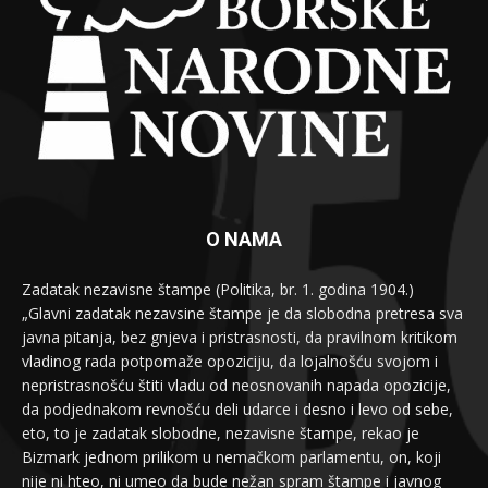
O NAMA
Zadatak nezavisne štampe (Politika, br. 1. godina 1904.)
„Glavni zadatak nezavsine štampe je da slobodna pretresa sva
javna pitanja, bez gnjeva i pristrasnosti, da pravilnom kritikom
vladinog rada potpomaže opoziciju, da lojalnošću svojom i
nepristrasnošću štiti vladu od neosnovanih napada opozicije,
da podjednakom revnošću deli udarce i desno i levo od sebe,
eto, to je zadatak slobodne, nezavisne štampe, rekao je
Bizmark jednom prilikom u nemačkom parlamentu, on, koji
nije ni hteo, ni umeo da bude nežan spram štampe i javnog