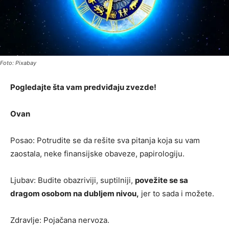
Foto: Pixabay
Pogledajte šta vam predviđaju zvezde!
Ovan
Posao: Potrudite se da rešite sva pitanja koja su vam
zaostala, neke finansijske obaveze, papirologiju.
Ljubav: Budite obazriviji, suptilniji,
povežite se sa
dragom osobom na dubljem nivou,
jer to sada i možete.
Zdravlje: Pojačana nervoza.