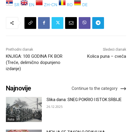
SR
EN
ZH-CN
RO
DE
Prethodni članak
Sledeći članak
KNJIGA: 100 GODINA FK BOR
Kolica puna – cveća
(Treće, delimično dopunjeno
izdanje)
Najnovije
Continue to the category
Slika dana: SNEG POKRIO I ISTOK SRBIJE
26.12.2025
Foto