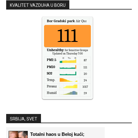
KVALITET VAZDUHA U BORU
Bor Gradski park
Air Quality.
111
Unhealthy
for Sensitive Groups
Updated on Thursday 7:00
PM2.5
87
PM10
111
SO2
20
Temp.
24
Pressure
1017
Humidity
59
SRBIJA, SVET