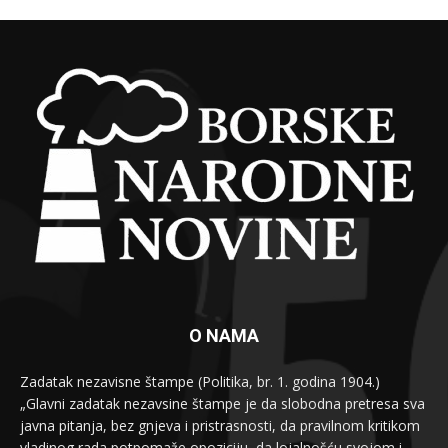
O NAMA
Zadatak nezavisne štampe (Politika, br. 1. godina 1904.)
„Glavni zadatak nezavsine štampe je da slobodna pretresa sva
javna pitanja, bez gnjeva i pristrasnosti, da pravilnom kritikom
vladinog rada potpomaže opoziciju, da lojalnošću svojom i