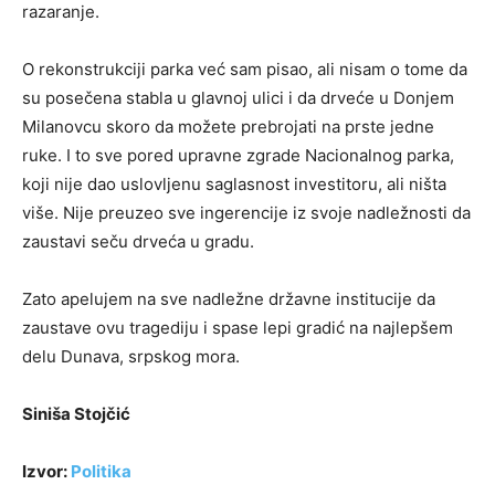
razaranje.
O rekonstrukciji parka već sam pisao, ali nisam o tome da
su posečena stabla u glavnoj ulici i da drveće u Donjem
Milanovcu skoro da možete prebrojati na prste jedne
ruke. I to sve pored upravne zgrade Nacionalnog parka,
koji nije dao uslovljenu saglasnost investitoru, ali ništa
više. Nije preuzeo sve ingerencije iz svoje nadležnosti da
zaustavi seču drveća u gradu.
Zato apelujem na sve nadležne državne institucije da
zaustave ovu tragediju i spase lepi gradić na najlepšem
delu Dunava, srpskog mora.
Siniša Stojčić
Izvor:
Politika