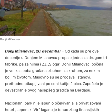
Donji Milanovac
Donji Milanovac, 20. decembar
– Od kada su pre dve
decenije u Donjem Milanovcu propale jedna za drugom tri
fabrike, pa za njima i ZZ „Sloga” Donji Milanovac, počela
je velika seoba građana trbuhom za kruhom, za nekim
boljim životom. Masovno su se prodavali stanovi,
prethodno otkupljivani po ceni kutije šibica. Započelo je
devastiranje ovog najlepšeg gradića na Đerdapu.
Nacionalni park nije ispunio očekivanja, a privatizovani
hotel „Lepenski Vir” lagano je tonuo zbog finansijskih