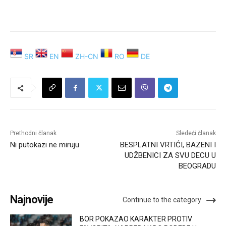
SR
EN
ZH-CN
RO
DE
Prethodni članak
Sledeći članak
Ni putokazi ne miruju
BESPLATNI VRTIĆI, BAZENI I
UDŽBENICI ZA SVU DECU U
BEOGRADU
Najnovije
Continue to the category
BOR POKAZAO KARAKTER PROTIV