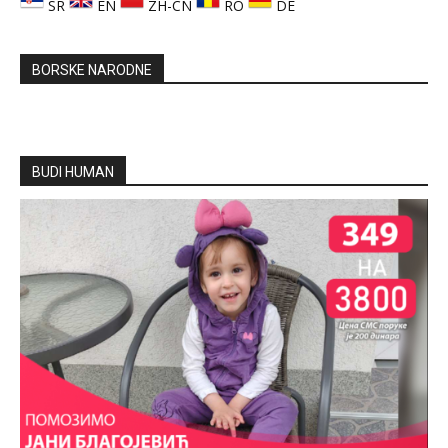
SR
EN
ZH-CN
RO
DE
BORSKE NARODNE
BUDI HUMAN