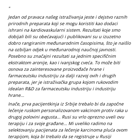
"
Jedan od pravaca našeg istraživanja jeste i dejstvo raznih
prirodnih preparata koji se mogu koristiti kao dodaci
ishrani na kardiovaskularni sistem. Rezultati koje smo
dobijali bili su obećavajući i publikovani su u izuzetno
dobro rangiranim međunarodnim časopisima, što je naišlo
na ozbiljan odjek u međunarodnoj naučnoj javnosti.
Posebno su značajni rezultati sa jednim specifičnim
ekstraktom aronije, kao i ivanjskog cveća. To može biti
osnova za zainteresovane proizvođače hrane i
farmaceutsku industriju za dalji razvoj ovih i drugih
preparata, jer je istraživačka grupa kojom rukovodim
idealan R&D za farmaceutsku industriju i industriju
hrane...
Inače, prva pacijentkinja iz Srbije trebalo bi da započne
lečenje ruskom personalizovanom vakcinom protiv raka u
drugoj polovini avgusta... Rusi su vrlo oprezno uveli ovu
terapiju i za svoje građane... Mi uveliko radimo na
selektovanju pacijenata za lečenje karcinoma pluća ovom
terapijom, koja bi trebalo da se registruje u Rusiji