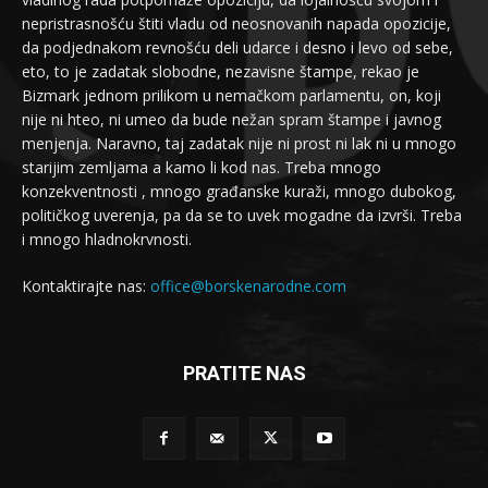
nepristrasnošću štiti vladu od neosnovanih napada opozicije,
da podjednakom revnošću deli udarce i desno i levo od sebe,
eto, to je zadatak slobodne, nezavisne štampe, rekao je
Bizmark jednom prilikom u nemačkom parlamentu, on, koji
nije ni hteo, ni umeo da bude nežan spram štampe i javnog
menjenja. Naravno, taj zadatak nije ni prost ni lak ni u mnogo
starijim zemljama a kamo li kod nas. Treba mnogo
konzekventnosti , mnogo građanske kuraži, mnogo dubokog,
političkog uverenja, pa da se to uvek mogadne da izvrši. Treba
i mnogo hladnokrvnosti.
Kontaktirajte nas:
office@borskenarodne.com
PRATITE NAS