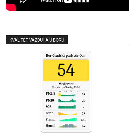
KVALITET VAZDUHA U BORU
Bor Gradski park
Air Quality.
54
Moderate
Updated on Sunday 10:00
PM2.5
54
PM10
26
SO2
7
Temp.
29
Pressure
1010
Humidity
44