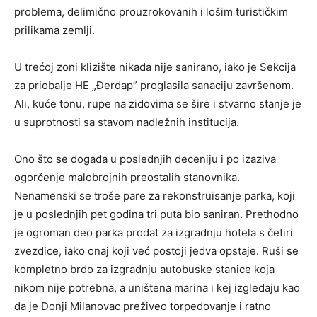
problema, delimično prouzrokovanih i lošim turističkim
prilikama zemlji.
U trećoj zoni klizište nikada nije sanirano, iako je Sekcija
za priobalje HE „Đerdap” proglasila sanaciju završenom.
Ali, kuće tonu, rupe na zidovima se šire i stvarno stanje je
u suprotnosti sa stavom nadležnih institucija.
Ono što se događa u poslednjih deceniju i po izaziva
ogorčenje malobrojnih preostalih stanovnika.
Nenamenski se troše pare za rekonstruisanje parka, koji
je u poslednjih pet godina tri puta bio saniran. Prethodno
je ogroman deo parka prodat za izgradnju hotela s četiri
zvezdice, iako onaj koji već postoji jedva opstaje. Ruši se
kompletno brdo za izgradnju autobuske stanice koja
nikom nije potrebna, a uništena marina i kej izgledaju kao
da je Donji Milanovac preživeo torpedovanje i ratno