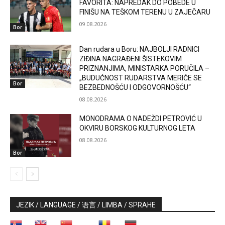
FAVORITA: NAPREDAK DO POBEDE U
FINIŠU NA TEŠKOM TERENU U ZAJEČARU
09.08.2026
Bor
Dan rudara u Boru: NAJBOLJI RADNICI
ZIĐINA NAGRAĐENI ŠISTEKOVIM
PRIZNANJIMA, MINISTARKA PORUČILA –
„BUDUĆNOST RUDARSTVA MERIĆE SE
Bor
BEZBEDNOŠĆU I ODGOVORNOŠĆU“
08.08.2026
MONODRAMA O NADEŽDI PETROVIĆ U
OKVIRU BORSKOG KULTURNOG LETA
08.08.2026
Bor
JEZIK / LANGUAGE / 语言 / LIMBA / SPRAHE