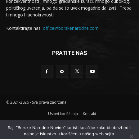
konzekventnosti , mnogo građanske kuraži, mnogo dubokog,
političkog uverenja, pa da se to uvek mogadne da izvrši. Treba
i mnogo hladnokrvnosti.
Kontaktirajte nas:
office@borskenarodne.com
PRATITE NAS
© 2021-2026 - Sva prava zadržana
Uslovi korišćenja
Kontakt
Sajt "Borske Narodne Novine" koristi kolačiće kako bi obezbedili
najbolje iskustvo u korišćenju našeg web sajta.