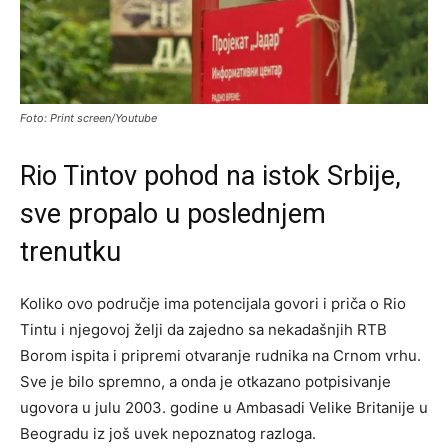
Foto: Print screen/Youtube
Rio Tintov pohod na istok Srbije,
sve propalo u poslednjem
trenutku
Koliko ovo područje ima potencijala govori i priča o Rio
Tintu i njegovoj želji da zajedno sa nekadašnjih RTB
Borom ispita i pripremi otvaranje rudnika na Crnom vrhu.
Sve je bilo spremno, a onda je otkazano potpisivanje
ugovora u julu 2003. godine u Ambasadi Velike Britanije u
Beogradu iz još uvek nepoznatog razloga.