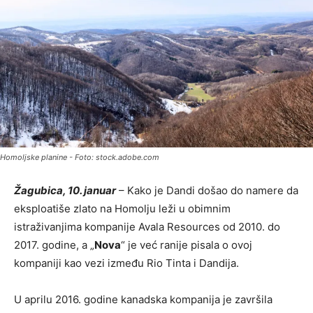
Homoljske planine - Foto: stock.adobe.com
Žagubica, 10. januar
– Kako je Dandi došao do namere da
eksploatiše zlato na Homolju leži u obimnim
istraživanjima kompanije Avala Resources od 2010. do
2017. godine, a „
Nova
“ je već ranije pisala o ovoj
kompaniji kao vezi između Rio Tinta i Dandija.
U aprilu 2016. godine kanadska kompanija je završila