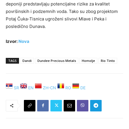
deponiji predstavljaju potencijalne rizike za kvalitet
površinskih i podzemnih voda. Tako su zbog projektom
Potaj Čuka-Tisnica ugroženi slivovi Mlave i Peka i
posledično Dunava.
Izvor:
Nova
TAGS
Dandi
Dundee Precious Metals
Homolje
Rio Tinto
SR
EN
ZH-CN
RO
DE