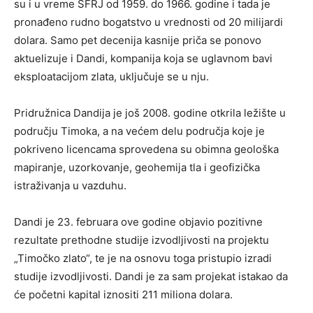
su i u vreme SFRJ od 1959. do 1966. godine i tada je
pronađeno rudno bogatstvo u vrednosti od 20 milijardi
dolara. Samo pet decenija kasnije priča se ponovo
aktuelizuje i Dandi, kompanija koja se uglavnom bavi
eksploatacijom zlata, uključuje se u nju.
Pridružnica Dandija je još 2008. godine otkrila ležište u
području Timoka, a na većem delu područja koje je
pokriveno licencama sprovedena su obimna geološka
mapiranje, uzorkovanje, geohemija tla i geofizička
istraživanja u vazduhu.
Dandi je 23. februara ove godine objavio pozitivne
rezultate prethodne studije izvodljivosti na projektu
„Timočko zlato“, te je na osnovu toga pristupio izradi
studije izvodljivosti. Dandi je za sam projekat istakao da
će početni kapital iznositi 211 miliona dolara.