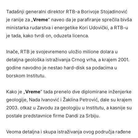
Tadašnji generalni direktor RTB-a Borivoje Stojadinović
je ranije za „
Vreme
“ naveo da je parafiranje sprečila bivša
ministarka rudarstva i energetike Kori Udovički, a RTB-u
je tada, kako tvrdi on, oduzeta licenca.
Inače, RTB je svojevremeno uložio milione dolara u
detaljna geološka istraživanja Crnog vrha, a krajem 2001.
godine navodno je nestao hard-disk sa podacima u
borskom Institutu.
Kako je „
Vreme
“ tada prenelo dve diplomirane inženjerke
geologije, Nada Ivanović i Žaklina Petrović, dale su krajem
2003. otkaz u Zavodu za geologiju u Institutu, a kasnije su
postale predstavnice firme Dandi za Srbiju.
Veoma detaljna i skupa istraživanja ovog područja rađene