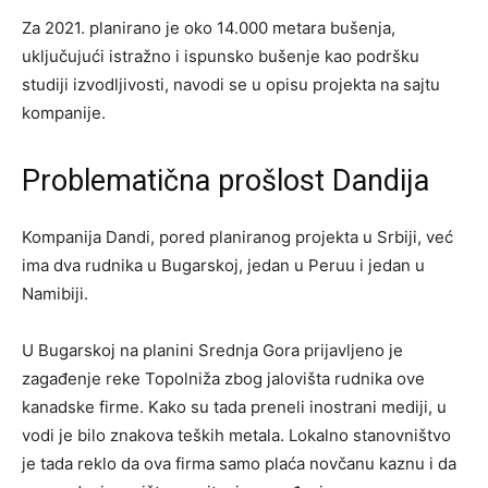
Za 2021. planirano je oko 14.000 metara bušenja,
uključujući istražno i ispunsko bušenje kao podršku
studiji izvodljivosti, navodi se u opisu projekta na sajtu
kompanije.
Problematična prošlost Dandija
Kompanija Dandi, pored planiranog projekta u Srbiji, već
ima dva rudnika u Bugarskoj, jedan u Peruu i jedan u
Namibiji.
U Bugarskoj na planini Srednja Gora prijavljeno je
zagađenje reke Topolniža zbog jalovišta rudnika ove
kanadske firme. Kako su tada preneli inostrani mediji, u
vodi je bilo znakova teških metala. Lokalno stanovništvo
je tada reklo da ova firma samo plaća novčanu kaznu i da