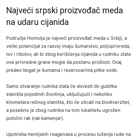
Najveći srpski proizvođač meda
na udaru cijanida
Područje Homolja je najveći proizvođač meda u Srbiji, a
veliki potencijal za razvoj imaju šumarstvo, poljoprivreda,
lov i ribolov, ali bi zbog korišćenja cijanida u rudniku zlata
ove privredne grane mogle da postanu prošlost. Ovaj
predeo bogat je šumama i rezervoarima pitke vode.
Samo otvaranje rudnika zlata će dovesti do gubitka
staništa pojedinih životinja, uključujući i nekoliko
kilometara rečnog staništa, što će uticati na biodiverzitet,
a posebno je zbog rudnika na tom lokalitetu ugrožen
potočni rak (rak kamenjar).
Upotreba hemijskih reagenasa u procesu luženja rude na