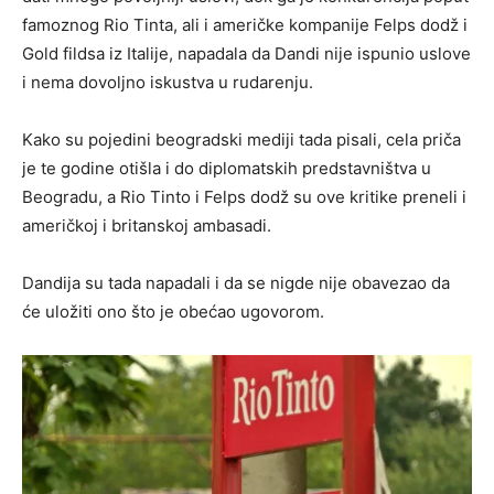
famoznog Rio Tinta, ali i američke kompanije Felps dodž i
Gold fildsa iz Italije, napadala da Dandi nije ispunio uslove
i nema dovoljno iskustva u rudarenju.
Kako su pojedini beogradski mediji tada pisali, cela priča
je te godine otišla i do diplomatskih predstavništva u
Beogradu, a Rio Tinto i Felps dodž su ove kritike preneli i
američkoj i britanskoj ambasadi.
Dandija su tada napadali i da se nigde nije obavezao da
će uložiti ono što je obećao ugovorom.