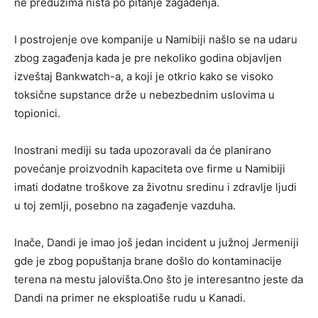
ne preduzima ništa po pitanje zagađenja.
I postrojenje ove kompanije u Namibiji našlo se na udaru
zbog zagađenja kada je pre nekoliko godina objavljen
izveštaj Bankwatch-a, a koji je otkrio kako se visoko
toksične supstance drže u nebezbednim uslovima u
topionici.
Inostrani mediji su tada upozoravali da će planirano
povećanje proizvodnih kapaciteta ove firme u Namibiji
imati dodatne troškove za životnu sredinu i zdravlje ljudi
u toj zemlji, posebno na zagađenje vazduha.
Inače, Dandi je imao još jedan incident u južnoj Jermeniji
gde je zbog popuštanja brane došlo do kontaminacije
terena na mestu jalovišta.Ono što je interesantno jeste da
Dandi na primer ne eksploatiše rudu u Kanadi.