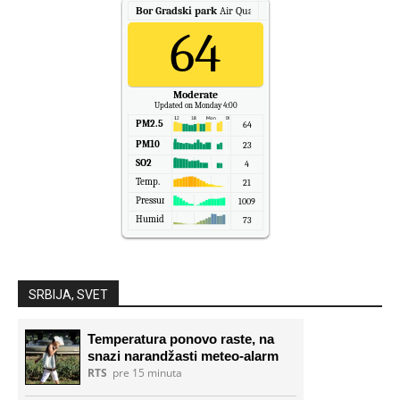
Bor Gradski park
Air Quality.
64
Moderate
Updated on Monday 4:00
PM2.5
64
PM10
23
SO2
4
Temp.
21
Pressure
1009
Humidity
73
SRBIJA, SVET