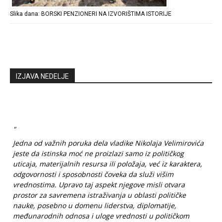
Slika dana: BORSKI PENZIONERI NA IZVORIŠTIMA ISTORIJE
IZJAVA NEDELJE
"
Jedna od važnih poruka dela vladike Nikolaja Velimirovića
jeste da istinska moć ne proizlazi samo iz političkog
uticaja, materijalnih resursa ili položaja, već iz karaktera,
odgovornosti i sposobnosti čoveka da služi višim
vrednostima. Upravo taj aspekt njegove misli otvara
prostor za savremena istraživanja u oblasti političke
nauke, posebno u domenu liderstva, diplomatije,
međunarodnih odnosa i uloge vrednosti u političkom