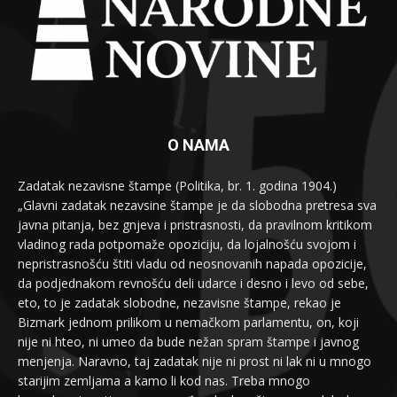
O NAMA
Zadatak nezavisne štampe (Politika, br. 1. godina 1904.)
„Glavni zadatak nezavsine štampe je da slobodna pretresa sva
javna pitanja, bez gnjeva i pristrasnosti, da pravilnom kritikom
vladinog rada potpomaže opoziciju, da lojalnošću svojom i
nepristrasnošću štiti vladu od neosnovanih napada opozicije,
da podjednakom revnošću deli udarce i desno i levo od sebe,
eto, to je zadatak slobodne, nezavisne štampe, rekao je
Bizmark jednom prilikom u nemačkom parlamentu, on, koji
nije ni hteo, ni umeo da bude nežan spram štampe i javnog
menjenja. Naravno, taj zadatak nije ni prost ni lak ni u mnogo
starijim zemljama a kamo li kod nas. Treba mnogo