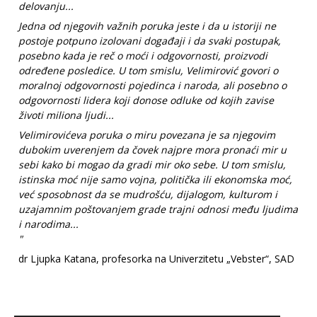
delovanju...
Jedna od njegovih važnih poruka jeste i da u istoriji ne
postoje potpuno izolovani događaji i da svaki postupak,
posebno kada je reč o moći i odgovornosti, proizvodi
određene posledice. U tom smislu, Velimirović govori o
moralnoj odgovornosti pojedinca i naroda, ali posebno o
odgovornosti lidera koji donose odluke od kojih zavise
životi miliona ljudi...
Velimirovićeva poruka o miru povezana je sa njegovim
dubokim uverenjem da čovek najpre mora pronaći mir u
sebi kako bi mogao da gradi mir oko sebe. U tom smislu,
istinska moć nije samo vojna, politička ili ekonomska moć,
već sposobnost da se mudrošću, dijalogom, kulturom i
uzajamnim poštovanjem grade trajni odnosi među ljudima
i narodima...
"
dr Ljupka Katana, profesorka na Univerzitetu „Vebster“, SAD