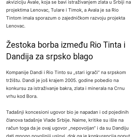
akviziciju Avale, koja se bavi istraživanjem zlata u Srbiji na
projektima Lenovac, Tulare i Timok, a Avala je sa Rio
Tintom imala sporazum o zajedničkom razvoju projekta
Lenovac.
Žestoka borba između Rio Tinta i
Dandija za srpsko blago
Kompanije Dandi i Rio Tinto su „stari igrači“ na srpskom
tržištu. Dandi je još krajem 2005. godine pobedio na
konkursu za istraživanje bakra, zlata i minerala na Crnu
vrhu kod Bora.
Tadašnji koncesioni ugovor bio je napadan i od pojedinih
članova tadašnje Vlade Srbije. Naime, kritike su išle na
račun toga da je ovaj ugovor „nepovoljan“ i da su Dandiju
dati mnogo povoljniji uslovi, dok ga je konkurencija poput