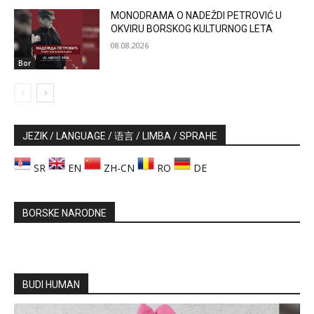
MONODRAMA O NADEŽDI PETROVIĆ U
OKVIRU BORSKOG KULTURNOG LETA
08.08.2026
Bor
JEZIK / LANGUAGE / 语言 / LIMBA / SPRAHE
SR
EN
ZH-CN
RO
DE
BORSKE NARODNE
BUDI HUMAN