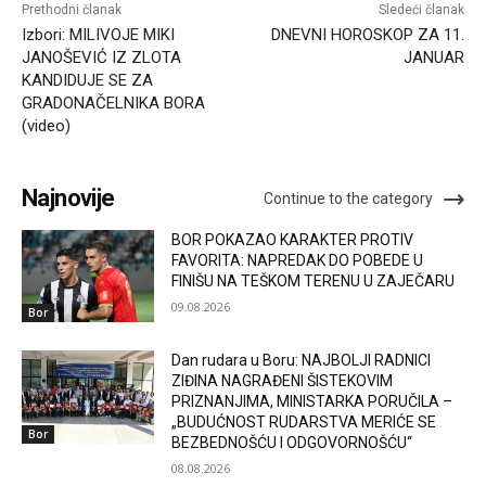
Prethodni članak
Sledeći članak
Izbori: MILIVOJE MIKI
DNEVNI HOROSKOP ZA 11.
JANOŠEVIĆ IZ ZLOTA
JANUAR
KANDIDUJE SE ZA
GRADONAČELNIKA BORA
(video)
Najnovije
Continue to the category
BOR POKAZAO KARAKTER PROTIV
FAVORITA: NAPREDAK DO POBEDE U
FINIŠU NA TEŠKOM TERENU U ZAJEČARU
09.08.2026
Bor
Dan rudara u Boru: NAJBOLJI RADNICI
ZIĐINA NAGRAĐENI ŠISTEKOVIM
PRIZNANJIMA, MINISTARKA PORUČILA –
„BUDUĆNOST RUDARSTVA MERIĆE SE
Bor
BEZBEDNOŠĆU I ODGOVORNOŠĆU“
08.08.2026