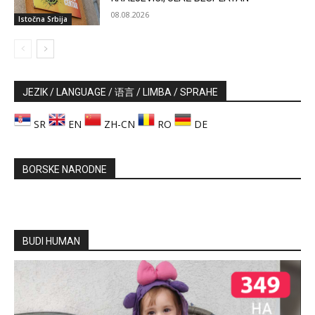
08.08.2026
Istočna Srbija
JEZIK / LANGUAGE / 语言 / LIMBA / SPRAHE
SR
EN
ZH-CN
RO
DE
BORSKE NARODNE
BUDI HUMAN