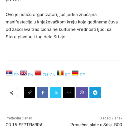
Ovo je, ističu organizatori, još jedna značajna
manifestacija u knjaževačkom kraju koja godinama čuva
od zaborava tradicionalne kulturne vrednosti ljudi sa
Stare planine i tog dela Srbije.
SR
EN
ZH-CN
RO
DE
Prethodni članak
Sledeći članak
OD 15. SEPTEMBRA
Prosečne plate u Srbiji: BOR