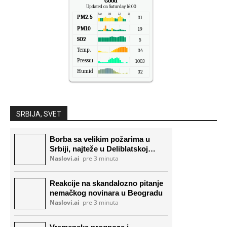
Good
Updated on Saturday 16:00
PM2.5
31
PM10
19
SO2
5
Temp.
34
Pressure
1003
Humidity
32
SRBIJA, SVET