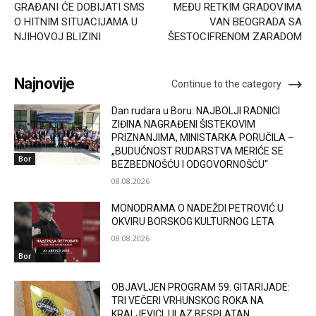
GRAĐANI ĆE DOBIJATI SMS
MEĐU RETKIM GRADOVIMA
O HITNIM SITUACIJAMA U
VAN BEOGRADA SA
NJIHOVOJ BLIZINI
ŠESTOCIFRENOM ZARADOM
Najnovije
Continue to the category
Dan rudara u Boru: NAJBOLJI RADNICI
ZIĐINA NAGRAĐENI ŠISTEKOVIM
PRIZNANJIMA, MINISTARKA PORUČILA –
„BUDUĆNOST RUDARSTVA MERIĆE SE
Bor
BEZBEDNOŠĆU I ODGOVORNOŠĆU“
08.08.2026
MONODRAMA O NADEŽDI PETROVIĆ U
OKVIRU BORSKOG KULTURNOG LETA
08.08.2026
Bor
OBJAVLJEN PROGRAM 59. GITARIJADE:
TRI VEČERI VRHUNSKOG ROKA NA
KRALJEVICI, ULAZ BESPLATAN