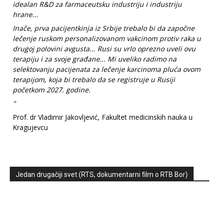
idealan R&D za farmaceutsku industriju i industriju
hrane...
Inače, prva pacijentkinja iz Srbije trebalo bi da započne
lečenje ruskom personalizovanom vakcinom protiv raka u
drugoj polovini avgusta... Rusi su vrlo oprezno uveli ovu
terapiju i za svoje građane... Mi uveliko radimo na
selektovanju pacijenata za lečenje karcinoma pluća ovom
terapijom, koja bi trebalo da se registruje u Rusiji
početkom 2027. godine.
"
Prof. dr Vladimir Jakovljević, Fakultet medicinskih nauka u
Kragujevcu
Jedan drugačiji svet (RTS, dokumentarni film o RTB Bor)