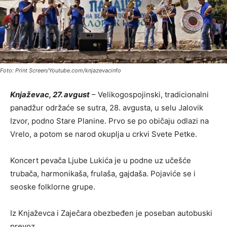
Foto: Print Screen/Youtube.com/knjazevacinfo
Knjaževac, 27. avgust
– Velikogospojinski, tradicionalni
panadžur održaće se sutra, 28. avgusta, u selu Jalovik
Izvor, podno Stare Planine. Prvo se po običaju odlazi na
Vrelo, a potom se narod okuplja u crkvi Svete Petke.
Koncert pevača Ljube Lukića je u podne uz učešće
trubača, harmonikaša, frulaša, gajdaša. Pojaviće se i
seoske folklorne grupe.
Iz Knjaževca i Zaječara obezbeđen je poseban autobuski
prevoz.