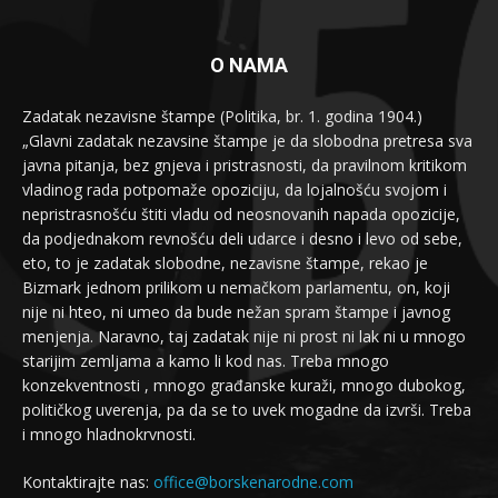
O NAMA
Zadatak nezavisne štampe (Politika, br. 1. godina 1904.)
„Glavni zadatak nezavsine štampe je da slobodna pretresa sva
javna pitanja, bez gnjeva i pristrasnosti, da pravilnom kritikom
vladinog rada potpomaže opoziciju, da lojalnošću svojom i
nepristrasnošću štiti vladu od neosnovanih napada opozicije,
da podjednakom revnošću deli udarce i desno i levo od sebe,
eto, to je zadatak slobodne, nezavisne štampe, rekao je
Bizmark jednom prilikom u nemačkom parlamentu, on, koji
nije ni hteo, ni umeo da bude nežan spram štampe i javnog
menjenja. Naravno, taj zadatak nije ni prost ni lak ni u mnogo
starijim zemljama a kamo li kod nas. Treba mnogo
konzekventnosti , mnogo građanske kuraži, mnogo dubokog,
političkog uverenja, pa da se to uvek mogadne da izvrši. Treba
i mnogo hladnokrvnosti.
Kontaktirajte nas:
office@borskenarodne.com