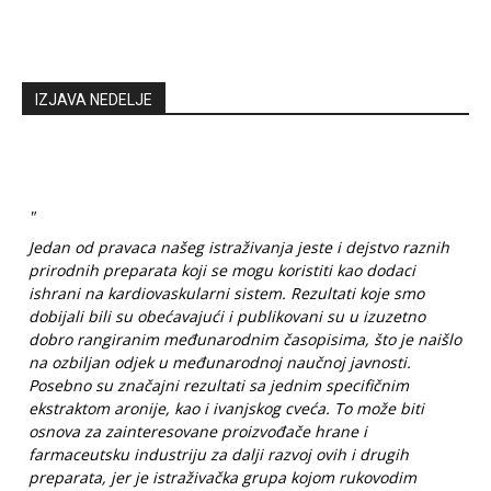
IZJAVA NEDELJE
"
Jedan od pravaca našeg istraživanja jeste i dejstvo raznih
prirodnih preparata koji se mogu koristiti kao dodaci
ishrani na kardiovaskularni sistem. Rezultati koje smo
dobijali bili su obećavajući i publikovani su u izuzetno
dobro rangiranim međunarodnim časopisima, što je naišlo
na ozbiljan odjek u međunarodnoj naučnoj javnosti.
Posebno su značajni rezultati sa jednim specifičnim
ekstraktom aronije, kao i ivanjskog cveća. To može biti
osnova za zainteresovane proizvođače hrane i
farmaceutsku industriju za dalji razvoj ovih i drugih
preparata, jer je istraživačka grupa kojom rukovodim