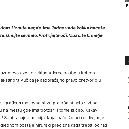
vodom. Uzmite negde. Ima ’ladne vode koliko hoćete.
. Umijte se malo. Protrljajte oči. Izbacite krmelje.
odrazumeva uvek direktan udarac haube u koleno
leksandra Vučića je saobraćajno pravo pretvorio u
 i građana masovno stižu prekršajni nalozi zbog
u na mestu gde ima trotoar” i tome slično. Kakav
! Saobraćajna policija, koja inače žmuri na divljanje
jednom postaje hirurški precizna kada treba locirati i