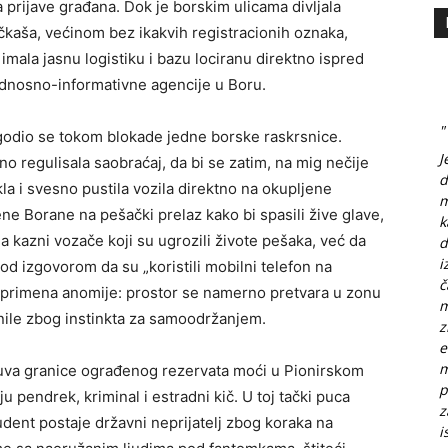
 prijave građana. Dok je borskim ulicama divljala
kaša, većinom bez ikakvih registracionih oznaka,
a imala jasnu logistiku i bazu lociranu direktno ispred
ednosno-informativne agencije u Boru.
"
godio se tokom blokade jedne borske raskrsnice.
J
no regulisala saobraćaj, da bi se zatim, na mig nečije
d
a i svesno pustila vozila direktno na okupljene
m
ne Borane na pešački prelaz kako bi spasili žive glave,
k
da kazni vozače koji su ugrozili živote pešaka, već da
d
i
od izgovorom da su „koristili mobilni telefon na
č
a primena anomije: prostor se namerno pretvara u zonu
m
nile zbog instinkta za samoodržanjem.
z
e
m
ć čuva granice ograđenog rezervata moći u Pionirskom
p
pendrek, kriminal i estradni kič. U toj tački puca
z
tudent postaje državni neprijatelj zbog koraka na
i