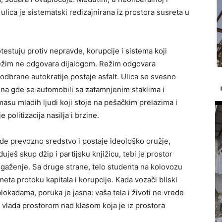
 ulica je sistematski redizajnirana iz prostora susreta u
testuju protiv nepravde, korupcije i sistema koji
režim ne odgovara dijalogom. Režim odgovara
 odbrane autokratije postaje asfalt. Ulica se svesno
ena gde se automobili sa zatamnjenim staklima i
asu mladih ljudi koji stoje na pešačkim prelazima i
 politizacija nasilja i brzine.
de prevozno sredstvo i postaje ideološko oružje,
ješ skup džip i partijsku knjižicu, tebi je prostor
a gaženje. Sa druge strane, telo studenta na kolovozu
meta protoku kapitala i korupcije. Kada vozači bliski
okadama, poruka je jasna: vaša tela i životi ne vrede
ja vlada prostorom nad klasom koja je iz prostora