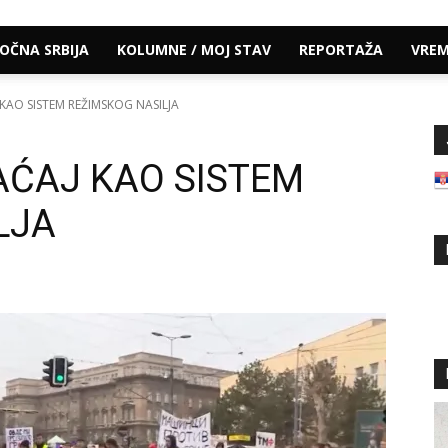
TOČNA SRBIJA
KOLUMNE / MOJ STAV
REPORTAŽA
VRE
J KAO SISTEM REŽIMSKOG NASILJA
RAĆAJ KAO SISTEM
LJA