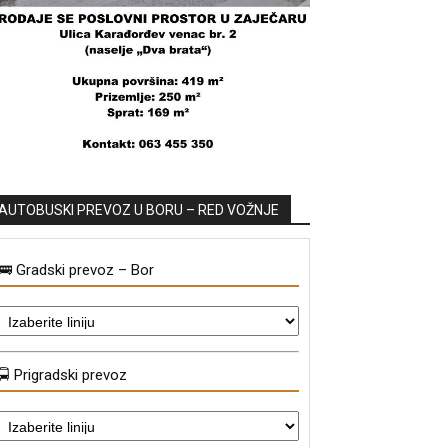
AUTOBUSKI PREVOZ U BORU – RED VOŽNJE
🚌 Gradski prevoz – Bor
🚍 Prigradski prevoz