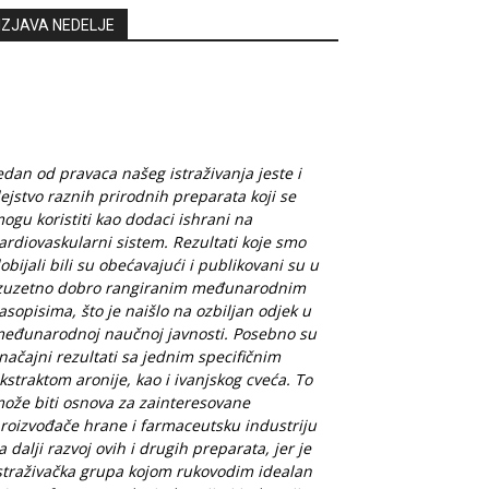
IZJAVA NEDELJE
edan od pravaca našeg istraživanja jeste i
ejstvo raznih prirodnih preparata koji se
ogu koristiti kao dodaci ishrani na
ardiovaskularni sistem. Rezultati koje smo
obijali bili su obećavajući i publikovani su u
zuzetno dobro rangiranim međunarodnim
asopisima, što je naišlo na ozbiljan odjek u
eđunarodnoj naučnoj javnosti. Posebno su
načajni rezultati sa jednim specifičnim
kstraktom aronije, kao i ivanjskog cveća. To
ože biti osnova za zainteresovane
roizvođače hrane i farmaceutsku industriju
a dalji razvoj ovih i drugih preparata, jer je
straživačka grupa kojom rukovodim idealan