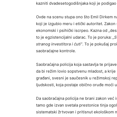
kazniti dvadesetogodišnjaka koji je podigao
Ovde na scenu stupa ono što Emil Dirkem 
koji je izgubio meru i etički autoritet. Zakon
ekonomski i psihički iscrpeo. Kazna od „deset
to je egzistencijalni udarac. To je poruka:
„S
stranog investitora i ćuti”
. To je pokušaj pro
saobraćajne kontrole.
Saobraćajna policija koja sastavlja te prij
da bi režim lovio sopstvenu mladost, a krije
građani, svesni je saučesnik u režimskoj re
ljudskosti, koja postaje obično oruđe moći 
Da saobraćajna policija ne brani zakon već isk
tamo gde izvan svetala prestonice tinja ogol
sistematski žrtvovan i pritisnut ekološkom 