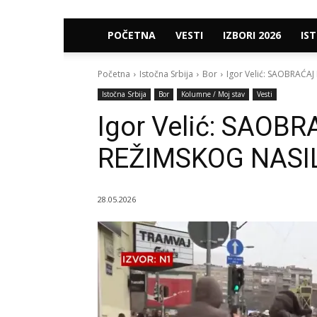
POČETNA
VESTI
IZBORI 2026
IS
Početna
Istočna Srbija
Bor
Igor Velić: SAOBRAĆA
Istočna Srbija
Bor
Kolumne / Moj stav
Vesti
Igor Velić: SAOB
REŽIMSKOG NASI
28.05.2026