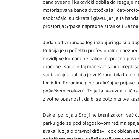
dana svesno i kukavički odbila da reaguje na
motorizovana banda dvotočkaša i četvorotoč
saobraćajci su okretali glavu, jer je ta band
prostorija Srpske napredne stranke i Bezb
Jedan od vrhunaca tog inženjeringa sile do
Policija je u početku profesionalno i bezbed
nevidljive komandne palice, naprasno povukl
građane. Kada je taj manevar sabio preplaše
saobraćajna policija je volšebno bila tu, ne 
tim istim Boranima piše prekršajne prijave p
pešačkom prelazu”. To je ta nakazna, uličn
životne opasnosti, da bi se potom žrtve kaz
Dakle, policija u Srbiji ne brani zakon, ve
parku gde se pod blagoslovom režima spajaju 
svaka iluzija o pravnoj državi: dok običan s