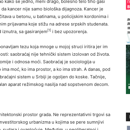
o kako se jedno, meni drago, bolesno telo tiho gasi
m da kancer nije samo biološka dijagnoza. Kancer je
čitava u betonu, u batinama, u policijskim kordonima i
nim prijavama koje stižu na adrese srpskih studenata.
[1]
ad iznutra, sa gasiranjem
i bez upozorenja.
navljam tezu koja mnoge u mojoj struci iritira jer im
sti: saobraćaj nije tehnički sistem izolovan od života.
nomije i odnosa moći. Saobraćaj je sociologija u
 ima moć, ko ima prostor, a ko ima strah. A danas, pod
aćajni sistem u Srbiji je ogoljen do koske. Tačnije,
utalan aparat režimskog nasilja nad sopstvenom decom.
rhitektonski prostor grada. Ne reprezentativni trgovi sa
investitorskog urbanizma u kojima se pere sumnjivi
ja, sudara i ovaploćuje. Međutim, u neoliberalnoj i