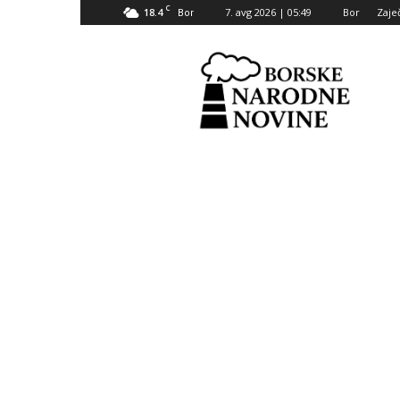
C
18.4
7. avg 2026 | 05:49
Bor
Zaje
Bor
Borske
narodne
novine