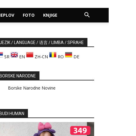
MEPLOV
FOTO
KNJIGE
JEZIK / LANGUAGE / 语言 / LIMBA / SPRAHE
SR
EN
ZH-CN
RO
DE
BORSKE NARODNE
Borske Narodne Novine
BUDI HUMAN