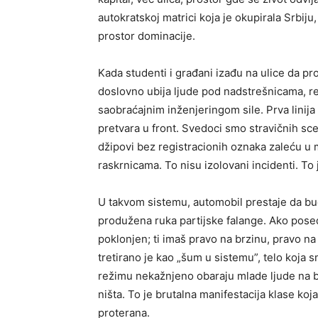
autokratskoj matrici koja je okupirala Srbiju,
prostor dominacije.
Kada studenti i građani izađu na ulice da pro
doslovno ubija ljude pod nadstrešnicama, 
saobraćajnim inženjeringom sile. Prva linija
pretvara u front. Svedoci smo stravičnih sc
džipovi bez registracionih oznaka zaleću u m
raskrnicama. To nisu izolovani incidenti. To je
U takvom sistemu, automobil prestaje da bu
produžena ruka partijske falange. Ako posedu
poklonjen; ti imaš pravo na brzinu, pravo n
tretirano je kao „šum u sistemu”, telo koja s
režimu nekažnjeno obaraju mlade ljude na bl
ništa. To je brutalna manifestacija klase ko
proterana.