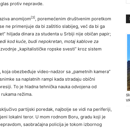
 glas protiv nepravde.
[3]
naziva anomijom
, poremećenim društvenim poretkom
 se ne primenjuje da bi zaštitio slabijeg, već da bi ga
” hiljada dinara za studenta u Srbiji nije običan papir;
edi kod kuće, budi nepokretan, motaj kablove za
izvodnje „kapitalističke ropske svesti” kroz sistem
ave, koja obezbeđuje video-nadzor sa „pametnih kamera”
 snimke sa naplatnih rampi kada stradaju obični
presiji. To je hladna tehnička nauka odvojena od
u rukama režima.
Sl
V
ljučivo partijski poredak, najbolje se vidi na periferiji,
jeni lokalni teror. U mom rodnom Boru, gradu koji je
nepravdom, saobraćajna policija je tokom izbornog