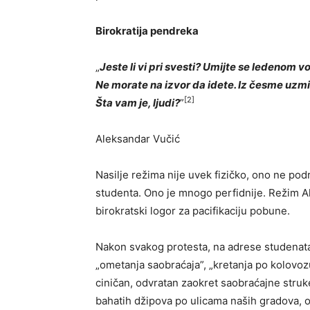
Birokratija pendreka
„
Jeste li vi pri svesti? Umijte se ledenom 
Ne morate na izvor da idete. Iz česme uzmite
[2]
Šta vam je, ljudi?
”
Aleksandar Vučić
Nasilje režima nije uvek fizičko, ono ne p
studenta. Ono je mnogo perfidnije. Režim A
birokratski logor za pacifikaciju pobune.
Nakon svakog protesta, na adrese studenata
„ometanja saobraćaja”, „kretanja po kolovoz
ciničan, odvratan zaokret saobraćajne struke
bahatih džipova po ulicama naših gradova, od