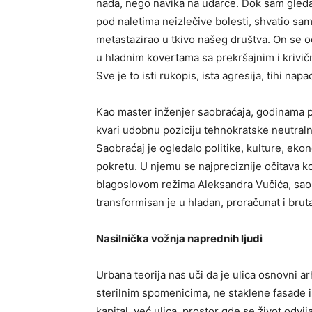
nada, nego navika na udarce. Dok sam gleda
pod naletima neizlečive bolesti, shvatio sa
metastazirao u tkivo našeg društva. On se o
u hladnim kovertama sa prekršajnim i krivič
Sve je to isti rukopis, ista agresija, tihi nap
Kao master inženjer saobraćaja, godinama po
kvari udobnu poziciju tehnokratske neutralno
Saobraćaj je ogledalo politike, kulture, eko
pokretu. U njemu se najpreciznije očitava ko
blagoslovom režima Aleksandra Vučića, saobr
transformisan je u hladan, proračunat i br
Nasilnička vožnja naprednih ljudi
Urbana teorija nas uči da je ulica osnovni a
sterilnim spomenicima, ne staklene fasade 
kapital, već ulica, prostor gde se život odvi