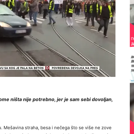
kome ništa nije potrebno, jer je sam sebi dovoljan,
icu. Mešavina straha, besa i nečega što se više ne zove