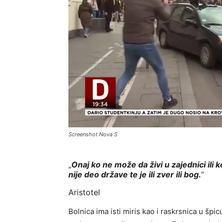
Screenshot Nova S
„
Onaj ko ne može da živi u zajednici ili 
nije deo države te je ili zver ili bog.
”
Aristotel
Bolnica ima isti miris kao i raskrsnica u šp