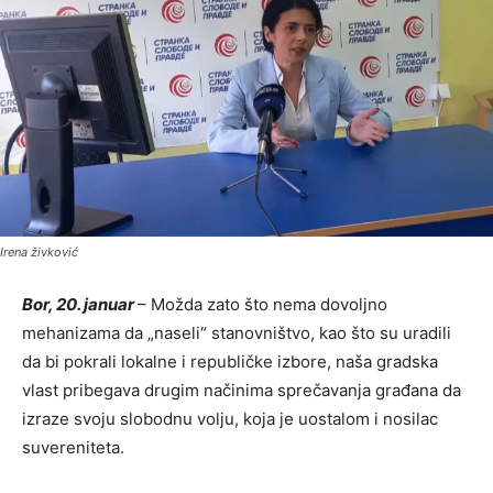
Irena živković
Bor, 20. januar
– Možda zato što nema dovoljno
mehanizama da „naseli“ stanovništvo, kao što su uradili
da bi pokrali lokalne i republičke izbore, naša gradska
vlast pribegava drugim načinima sprečavanja građana da
izraze svoju slobodnu volju, koja je uostalom i nosilac
suvereniteta.