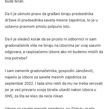
bude biran.
Da li je ukinuto pravo da građani biraju predsednika
države ili predsednika saveta mesne zajednice, to je u
ustavno pravnom smislu potpuno isto.
Da li je sledeći korak da se prosto ni odbornici ni sam
gradonačelnik više ne biraju na izborima jer ovaj sasvim
odgovara, a raspisaćemo izbore ako mi budemo mislili da
ima potrebe?
I sam zamenik gradonačelnika, gospodin Janošević,
najavio je izbore za savete mesnih zajednica za
septembar 2022. I tada smo rekli da mu ne treba verovati
jer je već prevario svoje birače ušavši nakon izbora u
SNS, za šta se kleo da neće nikad.
Izbore za savete mesnih zajednica, po Statutu grada,