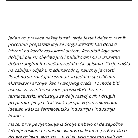
"
Jedan od pravaca našeg istraživanja jeste i dejstvo raznih
prirodnih preparata koji se mogu koristiti kao dodaci
ishrani na kardiovaskularni sistem. Rezultati koje smo
dobijali bili su obećavajući i publikovani su u izuzetno
dobro rangiranim međunarodnim časopisima, što je naišlo
na ozbiljan odjek u međunarodnoj naučnoj javnosti.
Posebno su značajni rezultati sa jednim specifičnim
ekstraktom aronije, kao i ivanjskog cveća. To može biti
osnova za zainteresovane proizvođače hrane i
farmaceutsku industriju za dalji razvoj ovih i drugih
preparata, jer je istraživačka grupa kojom rukovodim
idealan R&D za farmaceutsku industriju i industriju
hrane...
Inače, prva pacijentkinja iz Srbije trebalo bi da započne
lečenje ruskom personalizovanom vakcinom protiv raka u
drugoj polovini avgusta... Rusi su vrlo oprezno uveli ovu