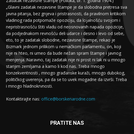
Zadatak nezavisne štampe (Politika, br. 1. godina 1904.)
„Glavni zadatak nezavsine štampe je da slobodna pretresa sva
javna pitanja, bez gnjeva i pristrasnosti, da pravilnom kritikom
vladinog rada potpomaže opoziciju, da lojalnošću svojom i
nepristrasnošću štiti vladu od neosnovanih napada opozicije,
da podjednakom revnošću deli udarce i desno i levo od sebe,
eto, to je zadatak slobodne, nezavisne štampe, rekao je
Bizmark jednom prilikom u nemačkom parlamentu, on, koji
nije ni hteo, ni umeo da bude nežan spram štampe i javnog
menjenja. Naravno, taj zadatak nije ni prost ni lak ni u mnogo
starijim zemljama a kamo li kod nas. Treba mnogo
konzekventnosti , mnogo građanske kuraži, mnogo dubokog,
političkog uverenja, pa da se to uvek mogadne da izvrši. Treba
i mnogo hladnokrvnosti.
Kontaktirajte nas:
office@borskenarodne.com
PRATITE NAS