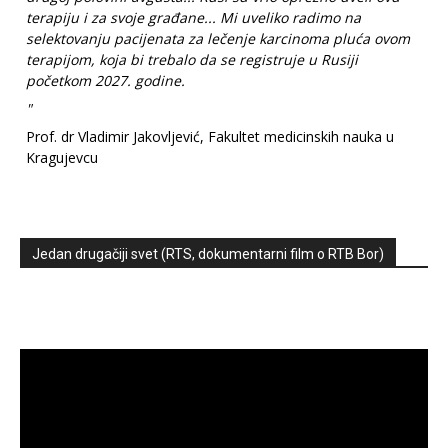
terapiju i za svoje građane... Mi uveliko radimo na
selektovanju pacijenata za lečenje karcinoma pluća ovom
terapijom, koja bi trebalo da se registruje u Rusiji
početkom 2027. godine.
"
Prof. dr Vladimir Jakovljević, Fakultet medicinskih nauka u
Kragujevcu
Jedan drugačiji svet (RTS, dokumentarni film o RTB Bor)