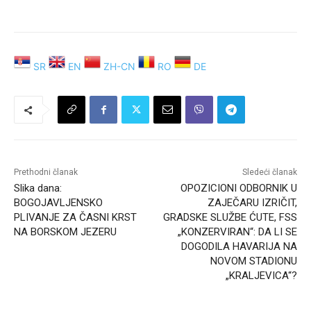
SR
EN
ZH-CN
RO
DE
Prethodni članak
Sledeći članak
Slika dana:
OPOZICIONI ODBORNIK U
BOGOJAVLJENSKO
ZAJEČARU IZRIČIT,
PLIVANJE ZA ČASNI KRST
GRADSKE SLUŽBE ĆUTE, FSS
NA BORSKOM JEZERU
„KONZERVIRAN“: DA LI SE
DOGODILA HAVARIJA NA
NOVOM STADIONU
„KRALJEVICA“?