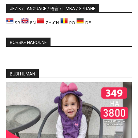
JEZIK / LANGUAGE / 语言 / LIMBA / SPRAHE
SR
EN
ZH-CN
RO
DE
BORSKE NARODNE
BUDI HUMAN