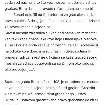
Jedan od načina je to što već mesecima odbijaju zahtev
građana Bora da se sprovede referendum na kome bi
sami Borani odlučili da li je prioritet za grad akva park ili
nova bolnica. A drugi je to što su bukvalno ukinuli i izbore
za savete mesnih zajednica.
Saveti mesnih zajednica su već godinama van mandata i
kao takvi rade finansijske izveštaje i finansijske planove,
ali se i koriste onda kada je potrebno: da daju saglasnost
na odluke koje donosi grad u raznim delatnostima ili
primera radi za izveštaje u kojima se kaže „saveti seoskih
mesnih zajednica dogovorili su sa Zijinom oko radova,
oko preseljenja…“.
Statutom grada Bora, u članu 108, je određeno da mandat
savetima mesnih zajednica traje četiri godine. Gradska
vlast ovim ne krši samo Statut grada nego i Ustav
ukidajući Ustavom garantovano pravo građanina da bira i