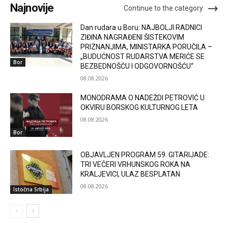
Najnovije
Continue to the category
Dan rudara u Boru: NAJBOLJI RADNICI
ZIĐINA NAGRAĐENI ŠISTEKOVIM
PRIZNANJIMA, MINISTARKA PORUČILA –
„BUDUĆNOST RUDARSTVA MERIĆE SE
Bor
BEZBEDNOŠĆU I ODGOVORNOŠĆU“
08.08.2026
MONODRAMA O NADEŽDI PETROVIĆ U
OKVIRU BORSKOG KULTURNOG LETA
08.08.2026
Bor
OBJAVLJEN PROGRAM 59. GITARIJADE:
TRI VEČERI VRHUNSKOG ROKA NA
KRALJEVICI, ULAZ BESPLATAN
08.08.2026
Istočna Srbija