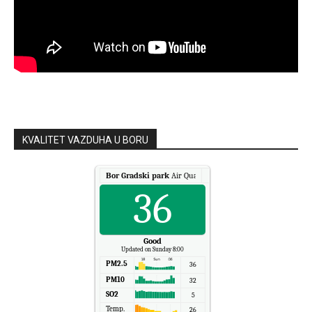
KVALITET VAZDUHA U BORU
Bor Gradski park
Air Quality.
36
Good
Updated on Sunday 8:00
PM2.5
36
PM10
32
SO2
5
Temp.
26