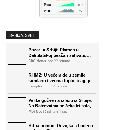
Pressure
1010
Humidity
55
SRBIJA, SVET