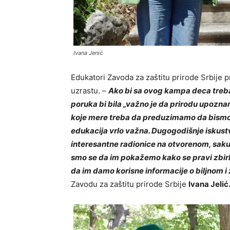
Ivana Jenić
Edukatori Zavoda za zaštitu prirode Srbije p
uzrastu. –
Ako bi sa ovog kampa deca treba
poruka bi bila „važno je da prirodu upozna
koje mere treba da preduzimamo da bismo je
edukacija vrlo važna. Dugogodišnje iskustv
interesantne radionice na otvorenom, sakupl
smo se da im pokažemo kako se pravi zbirka 
da im damo korisne informacije o biljnom i
Zavodu za zaštitu prirode Srbije
Ivana Jelić