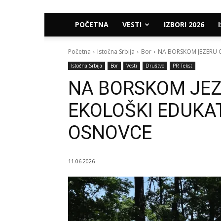
POČETNA
VESTI
IZBORI 2026
Početna
Istočna Srbija
Bor
NA BORSKOM JEZERU 
Istočna Srbija
Bor
Vesti
Društvo
PR Tekst
NA BORSKOM JE
EKOLOŠKI EDUKA
OSNOVCE
11.06.2026