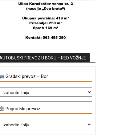
AUTOBUSKI PREVOZ U BORU – RED VOŽNJE
Gradski prevoz – Bor
Prigradski prevoz