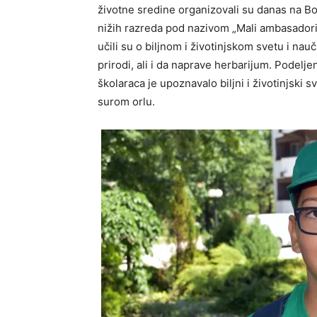
životne sredine organizovali su danas na B
nižih razreda pod nazivom „Mali ambasadori
učili su o biljnom i životinjskom svetu i nauč
prirodi, ali i da naprave herbarijum. Podelje
školaraca je upoznavalo biljni i životinjski s
surom orlu.