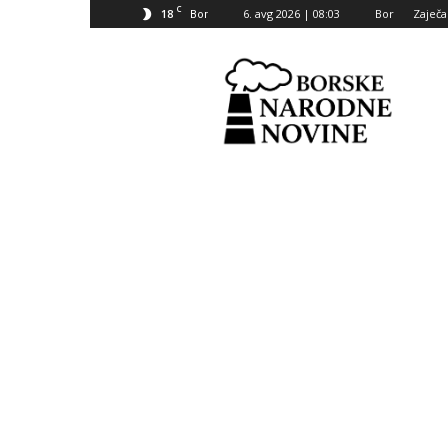
C
18
6. avg 2026 | 08:03
Bor
Zaječa
Bor
Borske
narodne
novine