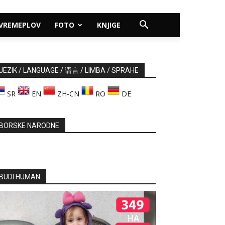
VREMEPLOV
FOTO
KNJIGE
JEZIK / LANGUAGE / 语言 / LIMBA / SPRAHE
SR
EN
ZH-CN
RO
DE
BORSKE NARODNE
BUDI HUMAN