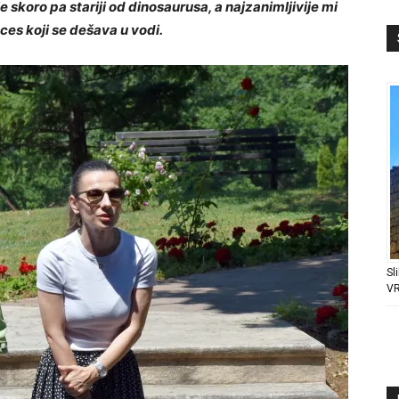
 je skoro pa stariji od dinosaurusa, a najzanimljivije mi
ces koji se dešava u vodi.
Sl
V