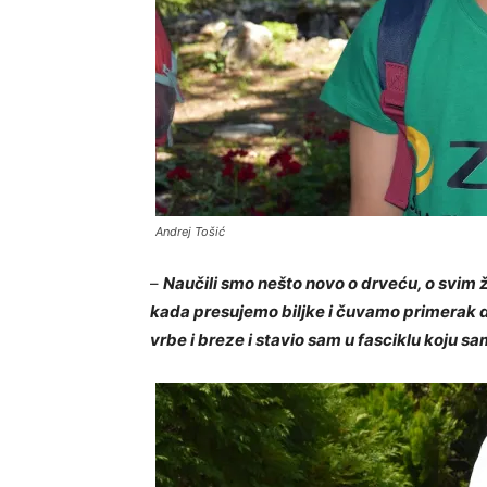
Andrej Tošić
–
Naučili smo nešto novo o drveću, o svim ž
kada presujemo biljke i čuvamo primerak 
vrbe i breze i stavio sam u fasciklu koju s