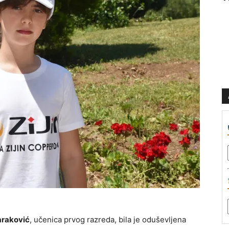
araković
, učenica prvog razreda, bila je oduševljena