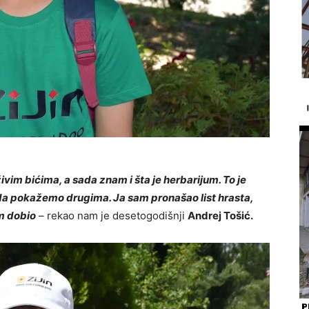
ivim bićima, a sada znam i šta je herbarijum. To je
da pokažemo drugima. Ja sam pronašao list hrasta,
am dobio
– rekao nam je desetogodišnji
Andrej Tošić.