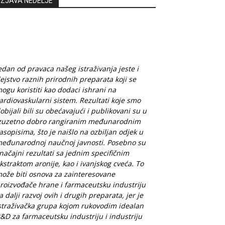
IZJAVA NEDELJE
edan od pravaca našeg istraživanja jeste i
ejstvo raznih prirodnih preparata koji se
ogu koristiti kao dodaci ishrani na
ardiovaskularni sistem. Rezultati koje smo
obijali bili su obećavajući i publikovani su u
zuzetno dobro rangiranim međunarodnim
asopisima, što je naišlo na ozbiljan odjek u
eđunarodnoj naučnoj javnosti. Posebno su
načajni rezultati sa jednim specifičnim
kstraktom aronije, kao i ivanjskog cveća. To
ože biti osnova za zainteresovane
roizvođače hrane i farmaceutsku industriju
a dalji razvoj ovih i drugih preparata, jer je
straživačka grupa kojom rukovodim idealan
&D za farmaceutsku industriju i industriju