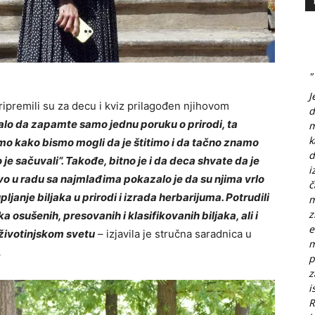
"
J
ripremili su za decu i kviz prilagođen njihovom
d
lo da zapamte samo jednu poruku o prirodi, ta
m
k
mo kako bismo mogli da je štitimo i da tačno znamo
d
 sačuvali“. Takođe, bitno je i da deca shvate da je
i
o u radu sa najmlađima pokazalo je da su njima vrlo
č
janje biljaka u prirodi i izrada herbarijuma. Potrudili
m
z
osušenih, presovanih i klasifikovanih biljaka, ali i
e
 životinjskom svetu
– izjavila je stručna saradnica u
m
.
p
z
i
R