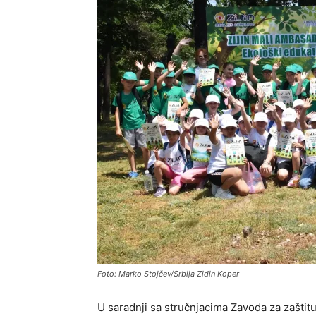
Foto: Marko Stojčev/Srbija Ziđin Koper
U saradnji sa stručnjacima Zavoda za zaštitu 