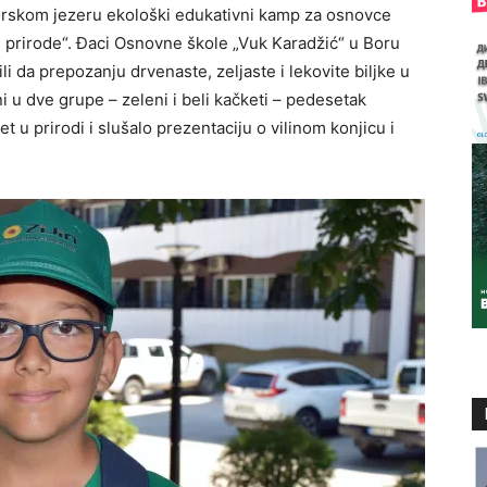
orskom jezeru ekološki edukativni kamp za osnovce
 prirode“. Đaci Osnovne škole „Vuk Karadžić“ u Boru
ili da prepozanju drvenaste, zeljaste i lekovite biljke u
ni u dve grupe – zeleni i beli kačketi – pedesetak
vet u prirodi i slušalo prezentaciju o vilinom konjicu i