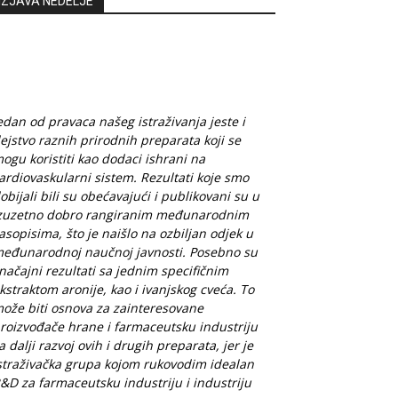
IZJAVA NEDELJE
edan od pravaca našeg istraživanja jeste i
ejstvo raznih prirodnih preparata koji se
ogu koristiti kao dodaci ishrani na
ardiovaskularni sistem. Rezultati koje smo
obijali bili su obećavajući i publikovani su u
zuzetno dobro rangiranim međunarodnim
asopisima, što je naišlo na ozbiljan odjek u
eđunarodnoj naučnoj javnosti. Posebno su
načajni rezultati sa jednim specifičnim
kstraktom aronije, kao i ivanjskog cveća. To
ože biti osnova za zainteresovane
roizvođače hrane i farmaceutsku industriju
a dalji razvoj ovih i drugih preparata, jer je
straživačka grupa kojom rukovodim idealan
&D za farmaceutsku industriju i industriju