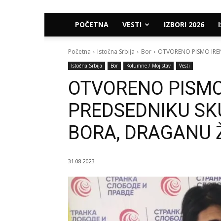
POČETNA
VESTI
IZBORI 2026
Početna
Istočna Srbija
Bor
OTVORENO PISMO IREN
Istočna Srbija
Bor
Kolumne / Moj stav
Vesti
OTVORENO PISMO
PREDSEDNIKU SK
BORA, DRAGANU 
31.08.2023