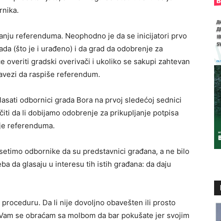
rnika.
nju referenduma. Neophodno je da se inicijatori prvo
a (što je i urađeno) i da grad da odobrenje za
e overiti gradski overivači i ukoliko se sakupi zahtevan
bavezi da raspiše referendum.
lasati odbornici grada Bora na prvoj sledećoj sednici
iti da li dobijamo odobrenje za prikupljanje potpisa
nje referenduma.
setimo odbornike da su predstavnici građana, a ne bilo
eba da glasaju u interesu tih istih građana: da daju
roceduru. Da li nije dovoljno obavešten ili prosto
i Vam se obraćam sa molbom da bar pokušate jer svojim