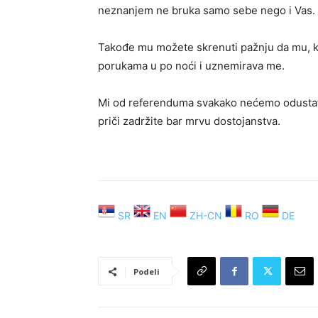
neznanjem ne bruka samo sebe nego i Vas.
Takođe mu možete skrenuti pažnju da mu, ka
porukama u po noći i uznemirava me.
Mi od referenduma svakako nećemo odustati š
priči zadržite bar mrvu dostojanstva.
SR
EN
ZH-CN
RO
DE
Podeli