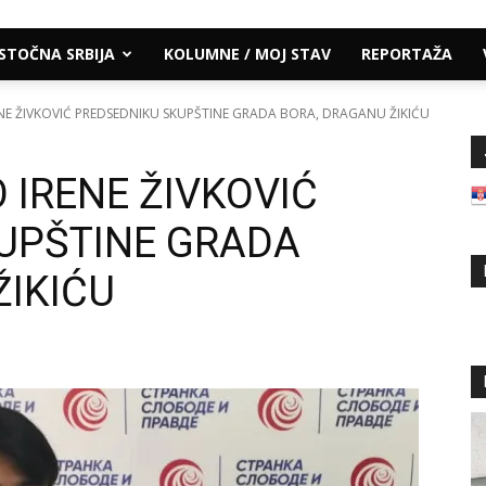
ISTOČNA SRBIJA
KOLUMNE / MOJ STAV
REPORTAŽA
E ŽIVKOVIĆ PREDSEDNIKU SKUPŠTINE GRADA BORA, DRAGANU ŽIKIĆU
 IRENE ŽIVKOVIĆ
UPŠTINE GRADA
ŽIKIĆU