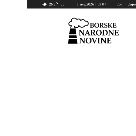
C
26.3
6. avg 2026 | 09:07
Bor
Zaje
Bor
Borske
narodne
novine