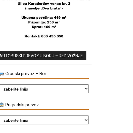
AUTOBUSKI PREVOZ U BORU – RED VOŽNJE
Gradski prevoz – Bor
Prigradski prevoz