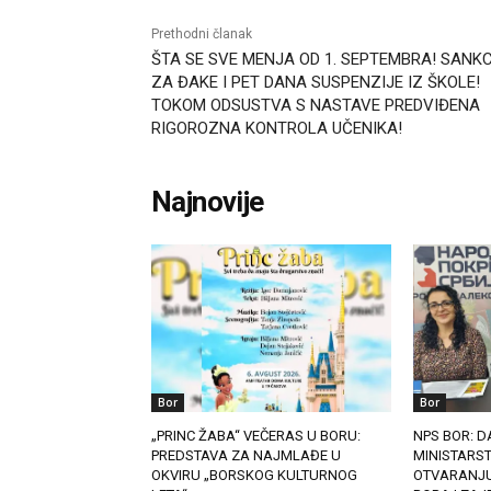
Prethodni članak
ŠTA SE SVE MENJA OD 1. SEPTEMBRA! SANK
ZA ĐAKE I PET DANA SUSPENZIJE IZ ŠKOLE!
TOKOM ODSUSTVA S NASTAVE PREDVIĐENA
RIGOROZNA KONTROLA UČENIKA!
Najnovije
Bor
Bor
„PRINC ŽABA“ VEČERAS U BORU:
NPS BOR: D
PREDSTAVA ZA NAJMLAĐE U
MINISTARS
OKVIRU „BORSKOG KULTURNOG
OTVARANJU