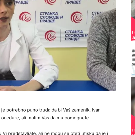
je potrebno puno truda da bi Vaš zamenik, Ivan
procedure, ali molim Vas da mu pomognete.
Vi predstavljate, ali ne mogu se oteti utisku da je i