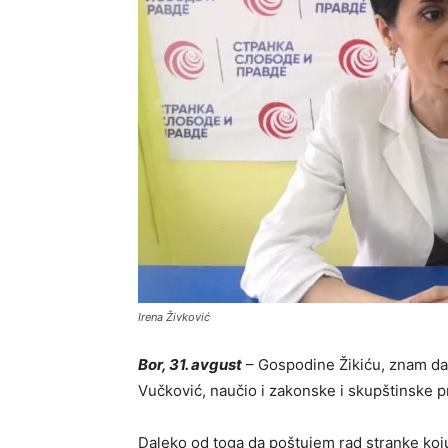
Irena Živković
Bor, 31. avgust
– Gospodine Žikiću, znam da 
Vučković, naučio i zakonske i skupštinske 
Daleko od toga da poštujem rad stranke koju 