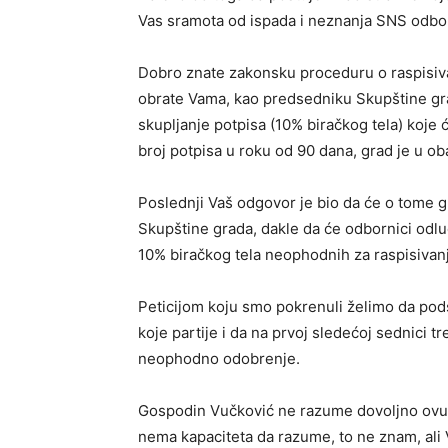
Vas sramota od ispada i neznanja SNS odbo
Dobro znate zakonsku proceduru o raspisiva
obrate Vama, kao predsedniku Skupštine grad
skupljanje potpisa (10% biračkog tela) koje ć
broj potpisa u roku od 90 dana, grad je u o
Poslednji Vaš odgovor je bio da će o tome g
Skupštine grada, dakle da će odbornici odluč
10% biračkog tela neophodnih za raspisiva
Peticijom koju smo pokrenuli želimo da pod
koje partije i da na prvoj sledećoj sednici tr
neophodno odobrenje.
Gospodin Vučković ne razume dovoljno ovu p
nema kapaciteta da razume, to ne znam, al