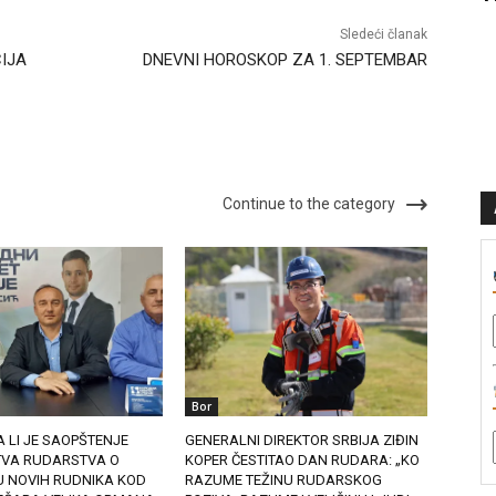
Sledeći članak
CIJA
DNEVNI HOROSKOP ZA 1. SEPTEMBAR
Continue to the category
Bor
A LI JE SAOPŠTENJE
GENERALNI DIREKTOR SRBIJA ZIĐIN
TVA RUDARSTVA O
KOPER ČESTITAO DAN RUDARA: „KO
 NOVIH RUDNIKA KOD
RAZUME TEŽINU RUDARSKOG