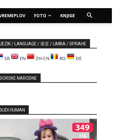
VREMEPLOV
FOTO
KNJIGE
JEZIK / LANGUAGE / 语言 / LIMBA / SPRAHE
SR
EN
ZH-CN
RO
DE
BORSKE NARODNE
BUDI HUMAN