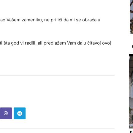
o Vašem zameniku, ne priliči da mi se obraća u
ta god vi radili, ali predlažem Vam da u čitavoj ovoj