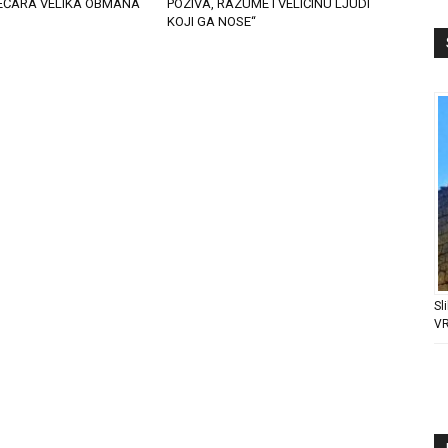
JEČARA VELIKA OBMANA
POZIVA, RAZUME I VELIČINU LJUDI
KOJI GA NOSE“
Sl
V