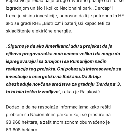
Rajaković je rekao da je drugo otvoreno pitanje da li bi se
izgradnjom unišio i koliko Nacionalni park „Đerdap“ i
treće je visina investicije, odnosno da li je potrebna ta HE
ako se gradi RHE „Bistrica“ i baterijski kapaciteti za
skladištenje električne energije.
„
Sigurno je da ako Amerikanci uđu u projekat da je
njihova pregovaračka moć veoma velika i da mogu da
ispregovaraju i sa Srbijom i sa Rumunijom način
realizacije tog projekta. Oni pokazuju interesovanje za
investicije u energetiku na Balkanu. Da Srbija
obezbeđuje novčana sredstva za gradnju ‘Đerdapa’ 3,
to bi bilo teško izvodljivo
“, rekao je Rajaković.
Dodao je da ne raspolaže informacijama kako rešiti
problem sa Nacionalnim parkom koji se prostire na
93.968 hektara, a zaštitnom zonom obuhvaćeno je
63.608 hektara.