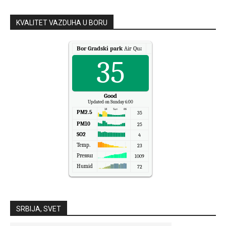
KVALITET VAZDUHA U BORU
Bor Gradski park
Air Quality.
35
Good
Updated on Sunday 6:00
PM2.5
35
PM10
25
SO2
4
Temp.
23
Pressure
1009
Humidity
72
SRBIJA, SVET