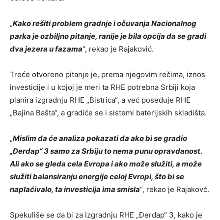
„
Kako rešiti problem gradnje i očuvanja Nacionalnog
parka je ozbiljno pitanje, ranije je bila opcija da se gradi
dva jezera u fazama
“, rekao je Rajaković.
Treće otvoreno pitanje je, prema njegovim rečima, iznos
investicije i u kojoj je meri ta RHE potrebna Srbiji koja
planira izgradnju RHE „Bistrica“, a već poseduje RHE
„Bajina Bašta“, a gradiće se i sistemi baterijskih skladišta.
„
Mislim da će analiza pokazati da ako bi se gradio
„Đerdap“ 3 samo za Srbiju to nema punu opravdanost.
Ali ako se gleda cela Evropa i ako može služiti, a može
služiti balansiranju energije celoj Evropi, što bi se
naplaćivalo, ta investicija ima smisla
“, rekao je Rajakovć.
Spekuliše se da bi za izgradnju RHE „Đerdap“ 3, kako je