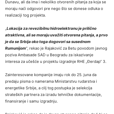
Dunavu, ali da ima i nekoliko otvorenih pitanja za koja se
moraju naći odgovori pre nego što se donese odluka o
realizaciji tog projekta.
„
Lokacija za revezibilnu hidroelektranu je prilično
atraktivna, ali se moraju uvažiti otvorena pitanja, a prvo
je da se Srbija oko toga dogovori sa susednom
Rumunijom
“, rekao je Rajaković za Betu povodom javnog
poziva Ambasade SAD u Beogradu za iskazivanje
interesa za učešće u projektu izgradnje RHE „Đerdap“ 3.
Zainteresovane kompanije imaju rok do 25. juna da
predaju pisma o namerama Ministarstvu rudarstva i
energetike Srbije, a cilj tog postupka je selekcija
strateških partnera za izradu tehničke dokumentacije,
finansiranje i samu izgradnju.