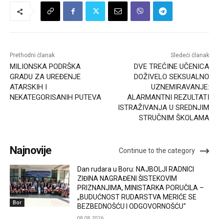
Prethodni članak
Sledeći članak
MILIONSKA PODRŠKA
DVE TREĆINE UČENICA
GRADU ZA UREĐENJE
DOŽIVELO SEKSUALNO
ATARSKIH I
UZNEMIRAVANJE:
NEKATEGORISANIH PUTEVA
ALARMANTNI REZULTATI
ISTRAŽIVANJA U SREDNJIM
STRUČNIM ŠKOLAMA
Najnovije
Continue to the category
Dan rudara u Boru: NAJBOLJI RADNICI
ZIĐINA NAGRAĐENI ŠISTEKOVIM
PRIZNANJIMA, MINISTARKA PORUČILA –
„BUDUĆNOST RUDARSTVA MERIĆE SE
Bor
BEZBEDNOŠĆU I ODGOVORNOŠĆU“
08.08.2026