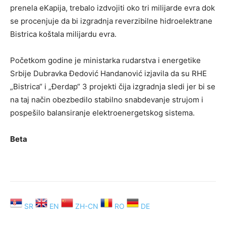
prenela eKapija, trebalo izdvojiti oko tri milijarde evra dok
se procenjuje da bi izgradnja reverzibilne hidroelektrane
Bistrica koštala milijardu evra.
Početkom godine je ministarka rudarstva i energetike
Srbije Dubravka Đedović Handanović izjavila da su RHE
„Bistrica“ i „Đerdap“ 3 projekti čija izgradnja sledi jer bi se
na taj način obezbedilo stabilno snabdevanje strujom i
pospešilo balansiranje elektroenergetskog sistema.
Beta
SR
EN
ZH-CN
RO
DE