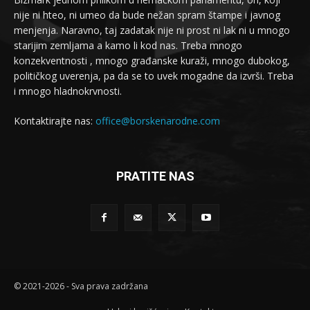
nije ni hteo, ni umeo da bude nežan spram štampe i javnog
menjenja. Naravno, taj zadatak nije ni prost ni lak ni u mnogo
starijim zemljama a kamo li kod nas. Treba mnogo
konzekventnosti , mnogo građanske kuraži, mnogo dubokog,
političkog uverenja, pa da se to uvek mogadne da izvrši. Treba
i mnogo hladnokrvnosti.
Kontaktirajte nas:
office@borskenarodne.com
PRATITE NAS
© 2021-2026 - Sva prava zadržana