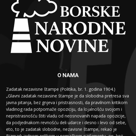
O NAMA
Zadatak nezavisne štampe (Politika, br. 1. godina 1904.)
„Glavni zadatak nezavsine štampe je da slobodna pretresa sva
javna pitanja, bez gnjeva i pristrasnosti, da pravilnom kritikom
vladinog rada potpomaže opoziciju, da lojalnošću svojom i
nepristrasnošću štiti vladu od neosnovanih napada opozicije,
da podjednakom revnošću deli udarce i desno i levo od sebe,
eto, to je zadatak slobodne, nezavisne štampe, rekao je
Bizmark jednom prilikom u nemačkom parlamentu, on, koji