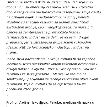
ishrani na kardiovaskularni sistem. Rezultati koje smo
dobijali bili su obećavajući i publikovani su u izuzetno
dobro rangiranim međunarodnim časopisima, što je naišlo
na ozbiljan odjek u međunarodnoj naučnoj javnosti.
Posebno su značajni rezultati sa jednim specifičnim
ekstraktom aronije, kao i ivanjskog cveća. To može biti
osnova za zainteresovane proizvođače hrane i
farmaceutsku industriju za dalji razvoj ovih i drugih
preparata, jer je istraživačka grupa kojom rukovodim
idealan R&D za farmaceutsku industriju i industriju
hrane...
Inače, prva pacijentkinja iz Srbije trebalo bi da započne
lečenje ruskom personalizovanom vakcinom protiv raka u
drugoj polovini avgusta... Rusi su vrlo oprezno uveli ovu
terapiju i za svoje građane... Mi uveliko radimo na
selektovanju pacijenata za lečenje karcinoma pluća ovom
terapijom, koja bi trebalo da se registruje u Rusiji
početkom 2027. godine.
"
Prof. dr Vladimir Jakovljević, Fakultet medicinskih nauka u