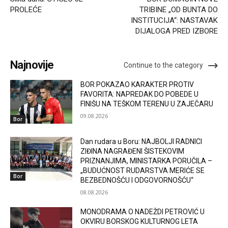
PROLEĆE
TRIBINE „OD BUNTA DO
INSTITUCIJA“: NASTAVAK
DIJALOGA PRED IZBORE
Najnovije
Continue to the category
BOR POKAZAO KARAKTER PROTIV
FAVORITA: NAPREDAK DO POBEDE U
FINIŠU NA TEŠKOM TERENU U ZAJEČARU
09.08.2026
Bor
Dan rudara u Boru: NAJBOLJI RADNICI
ZIĐINA NAGRAĐENI ŠISTEKOVIM
PRIZNANJIMA, MINISTARKA PORUČILA –
„BUDUĆNOST RUDARSTVA MERIĆE SE
Bor
BEZBEDNOŠĆU I ODGOVORNOŠĆU“
08.08.2026
MONODRAMA O NADEŽDI PETROVIĆ U
OKVIRU BORSKOG KULTURNOG LETA