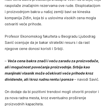
raspolaže značajnim rezervama ove rude. Eksploatacijom
i proizvodnjom bakra u našoj zemlji bavi se kineska
kompanija Ziđin, koja bi u uslovima visokih cena mogla
ostvariti veće prihode.
Profesor Ekonomskog fakulteta u Beogradu Ljubodrag
Savić ocenjuje da je bakar strateški resurs i da rast
njegove cene donosi koristi i Srbiji.
–
Veća cena bakra znači i veću zaradu za proizvođače,
ali i mogućnost povećanja proizvodnje. Srbija kao
manjinski vlasnik može očekivati veće prihode kroz
dividende, ali i kroz rudnu rentu i poreze
– navodi Savić.
On dodaje da bi pozitivni trendovi mogli otvoriti prostor i
za nova radna mesta, kroz eventualno proširenje
proizvodnih kapaciteta.