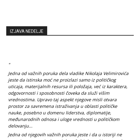
IZJAVA NEDELJE
"
Jedna od važnih poruka dela vladike Nikolaja Velimirovića
jeste da istinska moć ne proizlazi samo iz političkog
uticaja, materijalnih resursa ili položaja, već iz karaktera,
odgovornosti i sposobnosti čoveka da služi višim
vrednostima. Upravo taj aspekt njegove misli otvara
prostor za savremena istraživanja u oblasti političke
nauke, posebno u domenu liderstva, diplomatije,
međunarodnih odnosa i uloge vrednosti u političkom
delovanju...
Jedna od njegovih važnih poruka jeste i da u istoriji ne