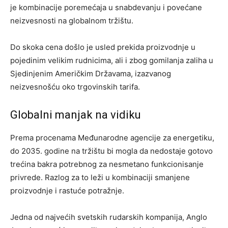
je kombinacije poremećaja u snabdevanju i povećane
neizvesnosti na globalnom tržištu.
Do skoka cena došlo je usled prekida proizvodnje u
pojedinim velikim rudnicima, ali i zbog gomilanja zaliha u
Sjedinjenim Američkim Državama, izazvanog
neizvesnošću oko trgovinskih tarifa.
Globalni manjak na vidiku
Prema procenama Međunarodne agencije za energetiku,
do 2035. godine na tržištu bi mogla da nedostaje gotovo
trećina bakra potrebnog za nesmetano funkcionisanje
privrede. Razlog za to leži u kombinaciji smanjene
proizvodnje i rastuće potražnje.
Jedna od najvećih svetskih rudarskih kompanija, Anglo