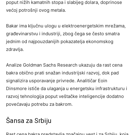
poput nižih kamatnih stopa i slabijeg dolara, doprinose
većoj potrošnji ovog metala.
Bakar ima ključnu ulogu u elektroenergetskim mrežama,
građevinarstvu i industriji, zbog čega se često smatra
jednim od najpouzdanijih pokazatelja ekonomskog
zdravlja.
Analize Goldman Sachs Research ukazuju da rast cena
bakra obično prati snažan industrijski razvoj, dok pad
signalizira usporavanje privrede. Analitičar Eoin
Dinsmore ističe da ulaganja u energetsku infrastrukturu i
razvoj tehnologija poput veštačke inteligencije dodatno
povećavaju potrebu za bakrom.
Šansa za Srbiju
Rast cena bakra predstavlja značajnu vest i za Srbiju, koja