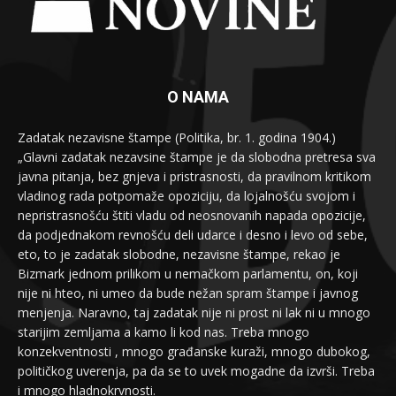
O NAMA
Zadatak nezavisne štampe (Politika, br. 1. godina 1904.)
„Glavni zadatak nezavsine štampe je da slobodna pretresa sva
javna pitanja, bez gnjeva i pristrasnosti, da pravilnom kritikom
vladinog rada potpomaže opoziciju, da lojalnošću svojom i
nepristrasnošću štiti vladu od neosnovanih napada opozicije,
da podjednakom revnošću deli udarce i desno i levo od sebe,
eto, to je zadatak slobodne, nezavisne štampe, rekao je
Bizmark jednom prilikom u nemačkom parlamentu, on, koji
nije ni hteo, ni umeo da bude nežan spram štampe i javnog
menjenja. Naravno, taj zadatak nije ni prost ni lak ni u mnogo
starijim zemljama a kamo li kod nas. Treba mnogo
konzekventnosti , mnogo građanske kuraži, mnogo dubokog,
političkog uverenja, pa da se to uvek mogadne da izvrši. Treba
i mnogo hladnokrvnosti.