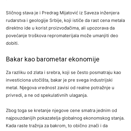
Sličnog stava je i Predrag Mijatović iz Saveza inženjera
rudarstva i geologije Srbije, koji ističe da rast cena metala
direktno ide u korist proizvođačima, ali upozorava da
povećanje troškova repromaterijala može umanjiti deo
dobiti.
Bakar kao barometar ekonomije
Za razliku od zlata i srebra, koji se često posmatraju kao
investiciona utočišta, bakar je pre svega industrijski
metal. Njegova vrednost zavisi od realne potražnje u
privredi, a ne od spekulativnih ulaganja.
Zbog toga se kretanje njegove cene smatra jednim od
najpouzdanijih pokazatelja globalnog ekonomskog stanja.
Kada raste tražnja za bakrom, to obično znači i da