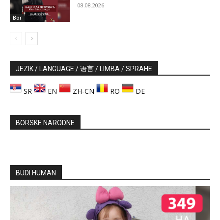
08.08.2026
Bor
JEZIK / LANGUAGE / 语言 / LIMBA / SPRAHE
SR
EN
ZH-CN
RO
DE
BORSKE NARODNE
BUDI HUMAN