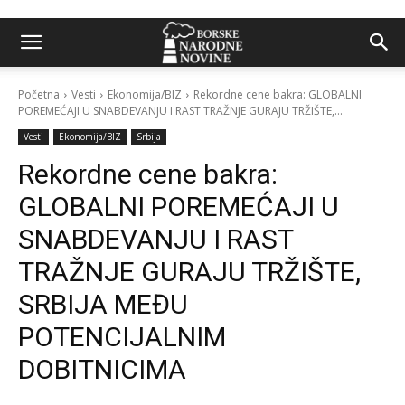
Početna
Vesti
Ekonomija/BIZ
Rekordne cene bakra: GLOBALNI
POREMEĆAJI U SNABDEVANJU I RAST TRAŽNJE GURAJU TRŽIŠTE,...
Vesti
Ekonomija/BIZ
Srbija
Rekordne cene bakra:
GLOBALNI POREMEĆAJI U
SNABDEVANJU I RAST
TRAŽNJE GURAJU TRŽIŠTE,
SRBIJA MEĐU
POTENCIJALNIM
DOBITNICIMA