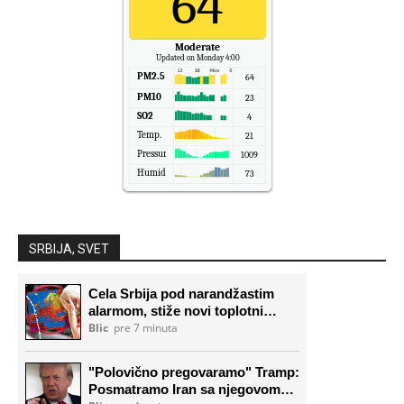
64
Moderate
Updated on Monday 4:00
PM2.5
64
PM10
23
SO2
4
Temp.
21
Pressure
1009
Humidity
73
SRBIJA, SVET