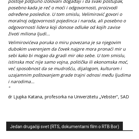
postoje potpuno izolovani događaji i da svaki postupak,
posebno kada je reč o moći i odgovornosti, proizvodi
određene posledice. U tom smislu, Velimirović govori o
moralnoj odgovornosti pojedinca i naroda, ali posebno o
odgovornosti lidera koji donose odluke od kojih zavise
životi miliona ljudi...
Velimirovićeva poruka o miru povezana je sa njegovim
dubokim uverenjem da čovek najpre mora pronaći mir u
sebi kako bi mogao da gradi mir oko sebe. U tom smislu,
istinska moć nije samo vojna, politička ili ekonomska moć,
već sposobnost da se mudrošću, dijalogom, kulturom i
uzajamnim poštovanjem grade trajni odnosi među ljudima
i narodima...
"
dr Ljupka Katana, profesorka na Univerzitetu „Vebster“, SAD
Jedan drugačiji svet (RTS, dokumentarni film o RTB Bor)