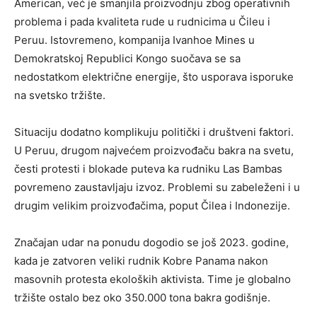
American, već je smanjila proizvodnju zbog operativnih
problema i pada kvaliteta rude u rudnicima u Čileu i
Peruu. Istovremeno, kompanija Ivanhoe Mines u
Demokratskoj Republici Kongo suočava se sa
nedostatkom električne energije, što usporava isporuke
na svetsko tržište.
Situaciju dodatno komplikuju politički i društveni faktori.
U Peruu, drugom najvećem proizvođaču bakra na svetu,
česti protesti i blokade puteva ka rudniku Las Bambas
povremeno zaustavljaju izvoz. Problemi su zabeleženi i u
drugim velikim proizvođačima, poput Čilea i Indonezije.
Značajan udar na ponudu dogodio se još 2023. godine,
kada je zatvoren veliki rudnik Kobre Panama nakon
masovnih protesta ekoloških aktivista. Time je globalno
tržište ostalo bez oko 350.000 tona bakra godišnje.