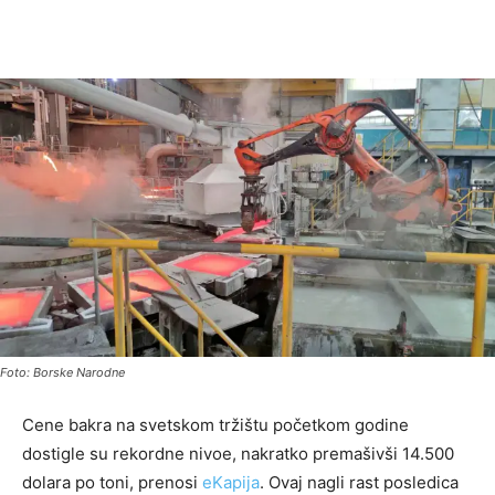
Foto: Borske Narodne
Cene bakra na svetskom tržištu početkom godine
dostigle su rekordne nivoe, nakratko premašivši 14.500
dolara po toni, prenosi
eKapija
. Ovaj nagli rast posledica