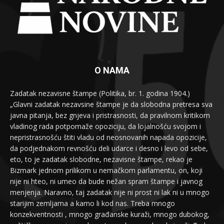
O NAMA
Zadatak nezavisne štampe (Politika, br. 1. godina 1904.)
„Glavni zadatak nezavsine štampe je da slobodna pretresa sva
javna pitanja, bez gnjeva i pristrasnosti, da pravilnom kritikom
vladinog rada potpomaže opoziciju, da lojalnošću svojom i
nepristrasnošću štiti vladu od neosnovanih napada opozicije,
da podjednakom revnošću deli udarce i desno i levo od sebe,
eto, to je zadatak slobodne, nezavisne štampe, rekao je
Bizmark jednom prilikom u nemačkom parlamentu, on, koji
nije ni hteo, ni umeo da bude nežan spram štampe i javnog
menjenja. Naravno, taj zadatak nije ni prost ni lak ni u mnogo
starijim zemljama a kamo li kod nas. Treba mnogo
konzekventnosti , mnogo građanske kuraži, mnogo dubokog,