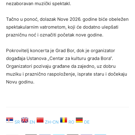
nezaboravan muzički spektakl.
Tačno u ponoć, dolazak Nove 2026. godine biće obeležen
spektakularnim vatrometom, koji će dodatno ulepšati
prazničnu noć i označiti početak nove godine.
Pokrovitelj koncerta je Grad Bor, dok je organizator
događaja Ustanova „Centar za kulturu grada Bora“.
Organizatori pozivaju građane da zajedno, uz dobru
muziku i praznično raspoloženje, isprate staru i dočekaju
Novu godinu.
SR
EN
ZH-CN
RO
DE