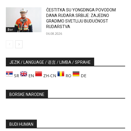
ČESTITKA SU YONGDINGA POVODOM
DANA RUDARA SRBIJE: ZAJEDNO
GRADIMO SVETLIJU BUDUĆNOST
RUDARSTVA
Bor
06.08.2026
JEZIK / LANGUAGE / 语言 / LIMBA / SPRAHE
SR
EN
ZH-CN
RO
DE
BORSKE NARODNE
BUDI HUMAN