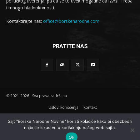
političkog uverenja, pa da se to uvek mogadne da izvrši. Treba
i mnogo hladnokrvnosti.
Kontaktirajte nas:
office@borskenarodne.com
PRATITE NAS
© 2021-2026 - Sva prava zadržana
Uslovi korišćenja
Kontakt
Sajt "Borske Narodne Novine" koristi kolačiće kako bi obezbedili
najbolje iskustvo u korišćenju našeg web sajta.
Ok