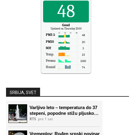
48
Good
Updated on Thursday 23:00
PM2.5
48
PM10
20
SO2
5
Temp.
23
Pressure
1005
Humidity
74
SRBIJA, SVET