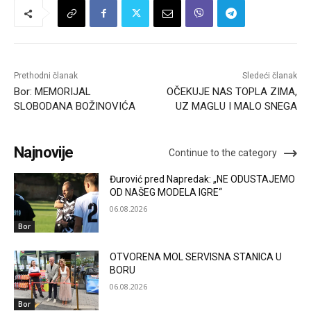
Prethodni članak
Sledeći članak
Bor: MEMORIJAL
OČEKUJE NAS TOPLA ZIMA,
SLOBODANA BOŽINOVIĆA
UZ MAGLU I MALO SNEGA
Najnovije
Continue to the category
Đurović pred Napredak: „NE ODUSTAJEMO
OD NAŠEG MODELA IGRE“
06.08.2026
Bor
OTVORENA MOL SERVISNA STANICA U
BORU
06.08.2026
Bor