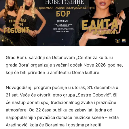
Grad Bor u saradnji sa Ustanovom „Centar za kulturu
grada Bora“ organizuje svečani doček Nove 2026. godine,
koji će biti priređen u amfiteatru Doma kulture.
Novogodišnji program počinje u utorak, 31. decembra u
21 sat. Veče će otvoriti etno grupa „Sestre Gobović“, čiji
će nastup doneti spoj tradicionalnog zvuka i praznične
atmosfere. Od 22 časa publiku će zabavljati jedna od
najpopularnijih pevačica domaće muzičke scene – Edita
Aradinović, koja će Boranima i gostima prirediti