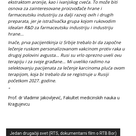
ekstraktom aronije, kao i ivanjskog cveća. To može biti
osnova za zainteresovane proizvođače hrane i
farmaceutsku industriju za dalji razvoj ovih i drugih
preparata, jer je istraživačka grupa kojom rukovodim
idealan R&D za farmaceutsku industriju i industriju
hrane...
Inače, prva pacijentkinja iz Srbije trebalo bi da započne
lečenje ruskom personalizovanom vakcinom protiv raka u
drugoj polovini avgusta... Rusi su vrlo oprezno uveli ovu
terapiju i za svoje građane... Mi uveliko radimo na
selektovanju pacijenata za lečenje karcinoma pluća ovom
terapijom, koja bi trebalo da se registruje u Rusiji
početkom 2027. godine.
"
Prof. dr Vladimir Jakovljević, Fakultet medicinskih nauka u
Kragujevcu
Jedan drugačiji svet (RTS, dokumentarni film o RTB Bor)