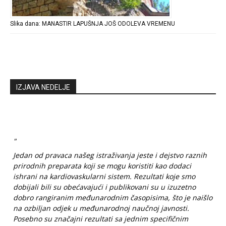
Slika dana: MANASTIR LAPUŠNJA JOŠ ODOLEVA VREMENU
IZJAVA NEDELJE
"
Jedan od pravaca našeg istraživanja jeste i dejstvo raznih
prirodnih preparata koji se mogu koristiti kao dodaci
ishrani na kardiovaskularni sistem. Rezultati koje smo
dobijali bili su obećavajući i publikovani su u izuzetno
dobro rangiranim međunarodnim časopisima, što je naišlo
na ozbiljan odjek u međunarodnoj naučnoj javnosti.
Posebno su značajni rezultati sa jednim specifičnim