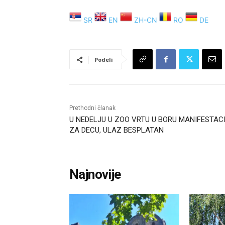
SR
EN
ZH-CN
RO
DE
Podeli
Prethodni članak
U NEDELJU U ZOO VRTU U BORU MANIFESTAC
ZA DECU, ULAZ BESPLATAN
Najnovije