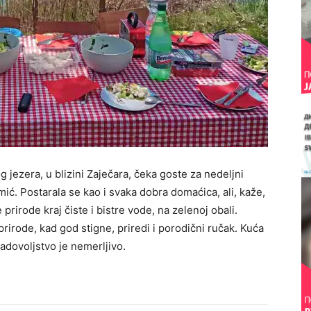
 jezera, u blizini Zaječara, čeka goste za nedeljni
ć. Postarala se kao i svaka dobra domaćica, ali, kaže,
prirode kraj čiste i bistre vode, na zelenoj obali.
irode, kad god stigne, priredi i porodični ručak. Kuća
 zadovoljstvo je nemerljivo.