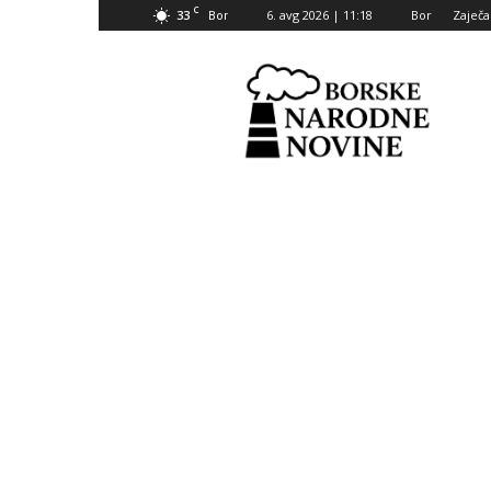
C
33
6. avg 2026 | 11:18
Bor
Zaječa
Bor
Borske
narodne
novine