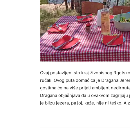
Ovaj postavljeni sto kraj živopisnog Rgotskog
ručak. Ovog puta domaćica je Dragana Jeremi
gostima će najviše prijati ambijent nedirnute 
Dragana objašnjava da u ovakvom zagrljaju pr
je blizu jezera, pa joj, kaže, nije ni teško. A