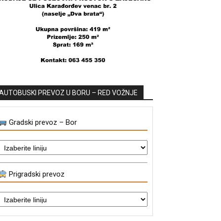
AUTOBUSKI PREVOZ U BORU – RED VOŽNJE
Gradski prevoz – Bor
Prigradski prevoz