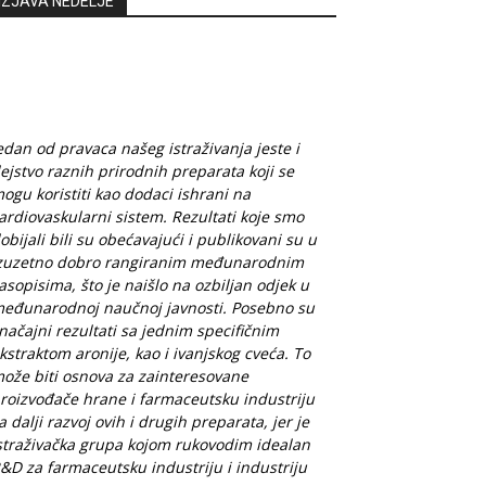
IZJAVA NEDELJE
edan od pravaca našeg istraživanja jeste i
ejstvo raznih prirodnih preparata koji se
ogu koristiti kao dodaci ishrani na
ardiovaskularni sistem. Rezultati koje smo
obijali bili su obećavajući i publikovani su u
zuzetno dobro rangiranim međunarodnim
asopisima, što je naišlo na ozbiljan odjek u
eđunarodnoj naučnoj javnosti. Posebno su
načajni rezultati sa jednim specifičnim
kstraktom aronije, kao i ivanjskog cveća. To
ože biti osnova za zainteresovane
roizvođače hrane i farmaceutsku industriju
a dalji razvoj ovih i drugih preparata, jer je
straživačka grupa kojom rukovodim idealan
&D za farmaceutsku industriju i industriju