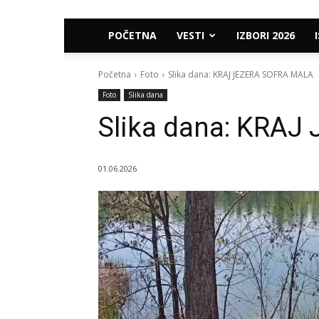
POČETNA
VESTI
IZBORI 2026
Početna
Foto
Slika dana: KRAJ JEZERA SOFRA MALA
Foto
Slika dana
Slika dana: KRA
01.06.2026