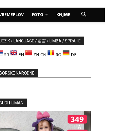
VREMEPLOV
FOTO
KNJIGE
JEZIK / LANGUAGE / 语言 / LIMBA / SPRAHE
SR
EN
ZH-CN
RO
DE
BORSKE NARODNE
BUDI HUMAN