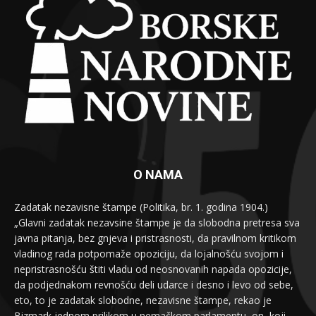
O NAMA
Zadatak nezavisne štampe (Politika, br. 1. godina 1904.)
„Glavni zadatak nezavsine štampe je da slobodna pretresa sva
javna pitanja, bez gnjeva i pristrasnosti, da pravilnom kritikom
vladinog rada potpomaže opoziciju, da lojalnošću svojom i
nepristrasnošću štiti vladu od neosnovanih napada opozicije,
da podjednakom revnošću deli udarce i desno i levo od sebe,
eto, to je zadatak slobodne, nezavisne štampe, rekao je
Bizmark jednom prilikom u nemačkom parlamentu, on, koji