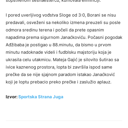
sopstvenom šesnaestercu, kumovala eliminciji.
I pored uverljivog vođstva Sloge od 3:0, Borani se nisu
predavali, osveženi sa nekoliko izmena preuzeli su posle
odmora sredinu terena i počeli da prete opasnim
napadima prema sigurnom Janaćkoviću. Počasni pogodak
Ađžibaba je postigao u 88.minutu, da bismo u prvom
minutu nadoknade videli i fudblsku majstoriju koja je
ukrasila celu utakmicu. Mateja Gajić je silovito šutirao sa
ivice kaznenog prostora, lopta bi završila ispod same
prečke da se nije sjajnom paradom istakao Janaćković
koji je loptu prebacio preko prečke i zaslužio aplauz.
Izvor:
Sportska Strana Juga