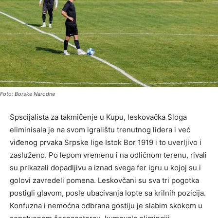
Foto: Borske Narodne
Spscijalista za takmičenje u Kupu, leskovačka Sloga
eliminisala je na svom igralištu trenutnog lidera i već
viđenog prvaka Srpske lige Istok Bor 1919 i to uverljivo i
zasluženo. Po lepom vremenu i na odličnom terenu, rivali
su prikazali dopadljivu a iznad svega fer igru u kojoj su i
golovi zavredeli pomena. Leskovčani su sva tri pogotka
postigli glavom, posle ubacivanja lopte sa krilnih pozicija.
Konfuzna i nemoćna odbrana gostiju je slabim skokom u