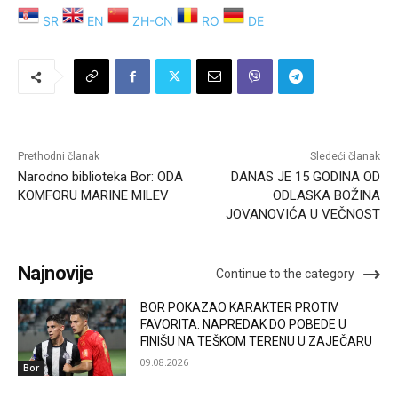
SR
EN
ZH-CN
RO
DE
Prethodni članak
Sledeći članak
Narodno biblioteka Bor: ODA
DANAS JE 15 GODINA OD
KOMFORU MARINE MILEV
ODLASKA BOŽINA
JOVANOVIĆA U VEČNOST
Najnovije
Continue to the category
BOR POKAZAO KARAKTER PROTIV
FAVORITA: NAPREDAK DO POBEDE U
FINIŠU NA TEŠKOM TERENU U ZAJEČARU
09.08.2026
Bor