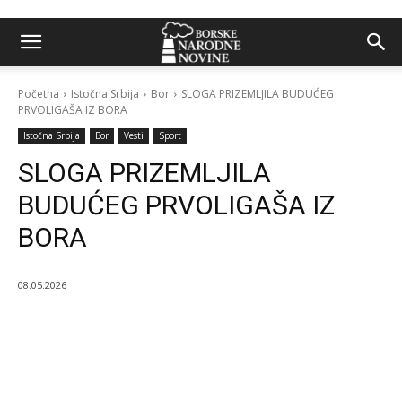
Početna
Istočna Srbija
Bor
SLOGA PRIZEMLJILA BUDUĆEG
PRVOLIGAŠA IZ BORA
Istočna Srbija
Bor
Vesti
Sport
SLOGA PRIZEMLJILA
BUDUĆEG PRVOLIGAŠA IZ
BORA
08.05.2026