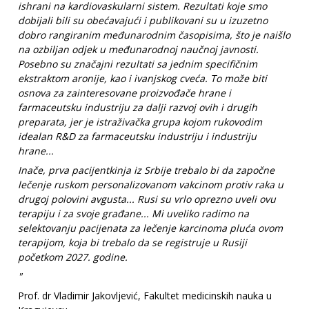
ishrani na kardiovaskularni sistem. Rezultati koje smo
dobijali bili su obećavajući i publikovani su u izuzetno
dobro rangiranim međunarodnim časopisima, što je naišlo
na ozbiljan odjek u međunarodnoj naučnoj javnosti.
Posebno su značajni rezultati sa jednim specifičnim
ekstraktom aronije, kao i ivanjskog cveća. To može biti
osnova za zainteresovane proizvođače hrane i
farmaceutsku industriju za dalji razvoj ovih i drugih
preparata, jer je istraživačka grupa kojom rukovodim
idealan R&D za farmaceutsku industriju i industriju
hrane...
Inače, prva pacijentkinja iz Srbije trebalo bi da započne
lečenje ruskom personalizovanom vakcinom protiv raka u
drugoj polovini avgusta... Rusi su vrlo oprezno uveli ovu
terapiju i za svoje građane... Mi uveliko radimo na
selektovanju pacijenata za lečenje karcinoma pluća ovom
terapijom, koja bi trebalo da se registruje u Rusiji
početkom 2027. godine.
"
Prof. dr Vladimir Jakovljević, Fakultet medicinskih nauka u