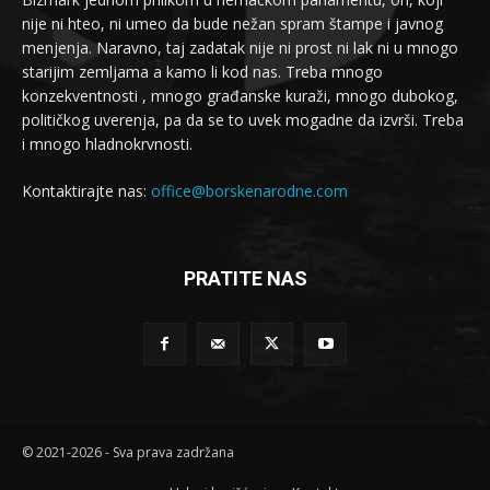
nije ni hteo, ni umeo da bude nežan spram štampe i javnog
menjenja. Naravno, taj zadatak nije ni prost ni lak ni u mnogo
starijim zemljama a kamo li kod nas. Treba mnogo
konzekventnosti , mnogo građanske kuraži, mnogo dubokog,
političkog uverenja, pa da se to uvek mogadne da izvrši. Treba
i mnogo hladnokrvnosti.
Kontaktirajte nas:
office@borskenarodne.com
PRATITE NAS
© 2021-2026 - Sva prava zadržana