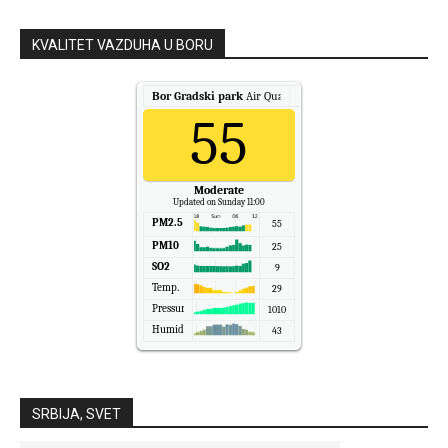
KVALITET VAZDUHA U BORU
Bor Gradski park
Air Quality.
55
Moderate
Updated on Sunday 11:00
PM2.5
55
PM10
25
SO2
9
Temp.
29
Pressure
1010
Humidity
43
SRBIJA, SVET