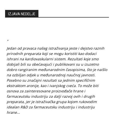
IZJAVA NEDELJE
"
Jedan od pravaca našeg istraživanja jeste i dejstvo raznih
prirodnih preparata koji se mogu koristiti kao dodaci
ishrani na kardiovaskularni sistem. Rezultati koje smo
dobijali bili su obećavajući i publikovani su u izuzetno
dobro rangiranim međunarodnim časopisima, što je naišlo
na ozbiljan odjek u međunarodnoj naučnoj javnosti.
Posebno su značajni rezultati sa jednim specifičnim
ekstraktom aronije, kao i ivanjskog cveća. To može biti
osnova za zainteresovane proizvođače hrane i
farmaceutsku industriju za dalji razvoj ovih i drugih
preparata, jer je istraživačka grupa kojom rukovodim
idealan R&D za farmaceutsku industriju i industriju
hrane...