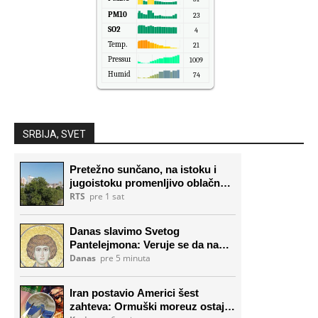
PM10
23
SO2
4
Temp.
21
Pressure
1009
Humidity
74
SRBIJA, SVET