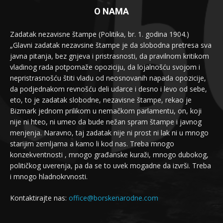
O NAMA
Zadatak nezavisne štampe (Politika, br. 1. godina 1904.)
„Glavni zadatak nezavsine štampe je da slobodna pretresa sva
javna pitanja, bez gnjeva i pristrasnosti, da pravilnom kritikom
vladinog rada potpomaže opoziciju, da lojalnošću svojom i
nepristrasnošću štiti vladu od neosnovanih napada opozicije,
da podjednakom revnošću deli udarce i desno i levo od sebe,
eto, to je zadatak slobodne, nezavisne štampe, rekao je
Bizmark jednom prilikom u nemačkom parlamentu, on, koji
nije ni hteo, ni umeo da bude nežan spram štampe i javnog
menjenja. Naravno, taj zadatak nije ni prost ni lak ni u mnogo
starijim zemljama a kamo li kod nas. Treba mnogo
konzekventnosti , mnogo građanske kuraži, mnogo dubokog,
političkog uverenja, pa da se to uvek mogadne da izvrši. Treba
i mnogo hladnokrvnosti.
Kontaktirajte nas:
office@borskenarodne.com