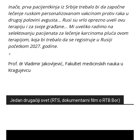
Inače, prva pacijentkinja iz Srbije trebalo bi da započne
lečenje ruskom personalizovanom vakcinom protiv raka u
drugoj polovini avgusta... Rusi su vrlo oprezno uveli ovu
terapiju i za svoje građane... Mi uveliko radimo na
selektovanju pacijenata za lečenje karcinoma pluća ovom
terapijom, koja bi trebalo da se registruje u Rusiji
početkom 2027. godine.
"
Prof. dr Vladimir Jakovljević, Fakultet medicinskih nauka u
Kragujevcu
Jedan drugačiji svet (RTS, dokumentarni film o RTB Bor)