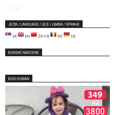
JEZIK / LANGUAGE / 语言 / LIMBA / SPRAHE
SR
EN
ZH-CN
RO
DE
BORSKE NARODNE
BUDI HUMAN