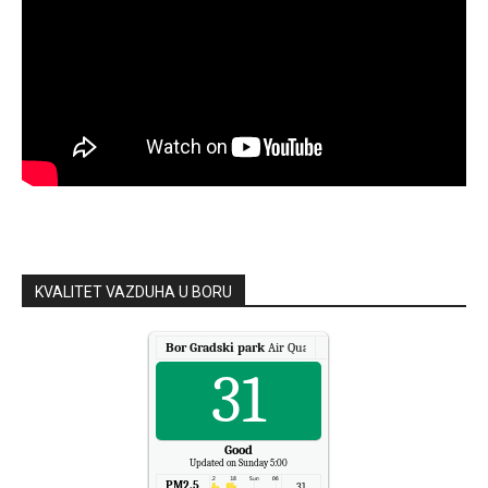
KVALITET VAZDUHA U BORU
Bor Gradski park
Air Quality.
31
Good
Updated on Sunday 5:00
PM2.5
31