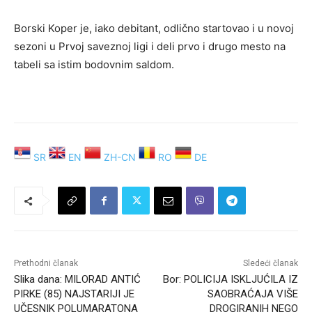
Borski Koper je, iako debitant, odlično startovao i u novoj
sezoni u Prvoj saveznoj ligi i deli prvo i drugo mesto na
tabeli sa istim bodovnim saldom.
SR
EN
ZH-CN
RO
DE
Prethodni članak
Sledeći članak
Slika dana: MILORAD ANTIĆ
Bor: POLICIJA ISKLJUĆILA IZ
PIRKE (85) NAJSTARIJI JE
SAOBRAĆAJA VIŠE
UČESNIK POLUMARATONA
DROGIRANIH NEGO