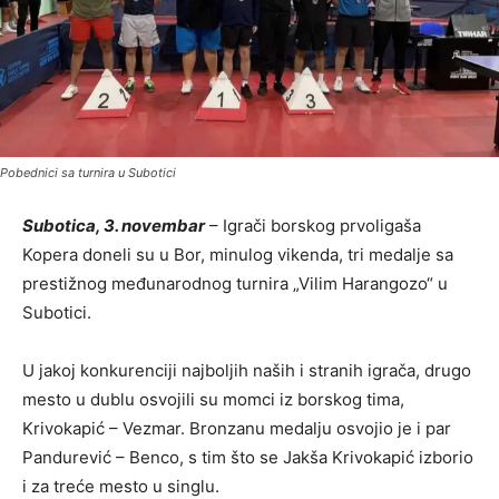
Pobednici sa turnira u Subotici
Subotica, 3. novembar
– Igrači borskog prvoligaša
Kopera doneli su u Bor, minulog vikenda, tri medalje sa
prestižnog međunarodnog turnira „Vilim Harangozo“ u
Subotici.
U jakoj konkurenciji najboljih naših i stranih igrača, drugo
mesto u dublu osvojili su momci iz borskog tima,
Krivokapić – Vezmar. Bronzanu medalju osvojio je i par
Pandurević – Benco, s tim što se Jakša Krivokapić izborio
i za treće mesto u singlu.