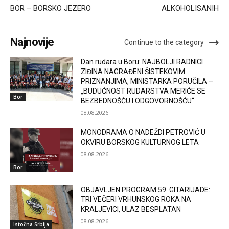
BOR – BORSKO JEZERO
ALKOHOLISANIH
Najnovije
Continue to the category
Dan rudara u Boru: NAJBOLJI RADNICI
ZIĐINA NAGRAĐENI ŠISTEKOVIM
PRIZNANJIMA, MINISTARKA PORUČILA –
„BUDUĆNOST RUDARSTVA MERIĆE SE
Bor
BEZBEDNOŠĆU I ODGOVORNOŠĆU“
08.08.2026
MONODRAMA O NADEŽDI PETROVIĆ U
OKVIRU BORSKOG KULTURNOG LETA
08.08.2026
Bor
OBJAVLJEN PROGRAM 59. GITARIJADE:
TRI VEČERI VRHUNSKOG ROKA NA
KRALJEVICI, ULAZ BESPLATAN
08.08.2026
Istočna Srbija