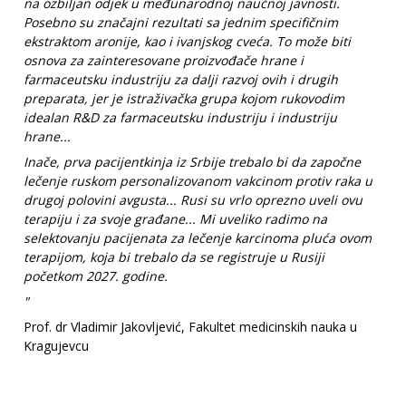
na ozbiljan odjek u međunarodnoj naučnoj javnosti.
Posebno su značajni rezultati sa jednim specifičnim
ekstraktom aronije, kao i ivanjskog cveća. To može biti
osnova za zainteresovane proizvođače hrane i
farmaceutsku industriju za dalji razvoj ovih i drugih
preparata, jer je istraživačka grupa kojom rukovodim
idealan R&D za farmaceutsku industriju i industriju
hrane...
Inače, prva pacijentkinja iz Srbije trebalo bi da započne
lečenje ruskom personalizovanom vakcinom protiv raka u
drugoj polovini avgusta... Rusi su vrlo oprezno uveli ovu
terapiju i za svoje građane... Mi uveliko radimo na
selektovanju pacijenata za lečenje karcinoma pluća ovom
terapijom, koja bi trebalo da se registruje u Rusiji
početkom 2027. godine.
"
Prof. dr Vladimir Jakovljević, Fakultet medicinskih nauka u
Kragujevcu