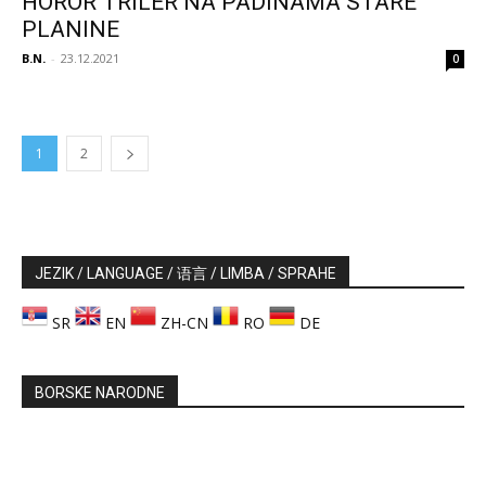
HOROR TRILER NA PADINAMA STARE
PLANINE
B.N.
-
23.12.2021
0
1
2
JEZIK / LANGUAGE / 语言 / LIMBA / SPRAHE
SR
EN
ZH-CN
RO
DE
BORSKE NARODNE