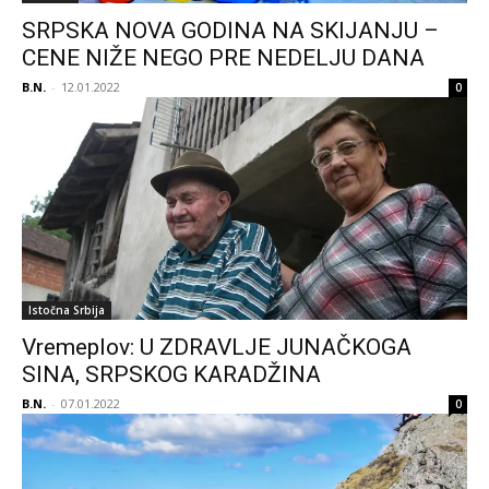
SRPSKA NOVA GODINA NA SKIJANJU –
CENE NIŽE NEGO PRE NEDELJU DANA
B.N.
-
12.01.2022
0
Istočna Srbija
Vremeplov: U ZDRAVLJE JUNAČKOGA
SINA, SRPSKOG KARADŽINA
B.N.
-
07.01.2022
0