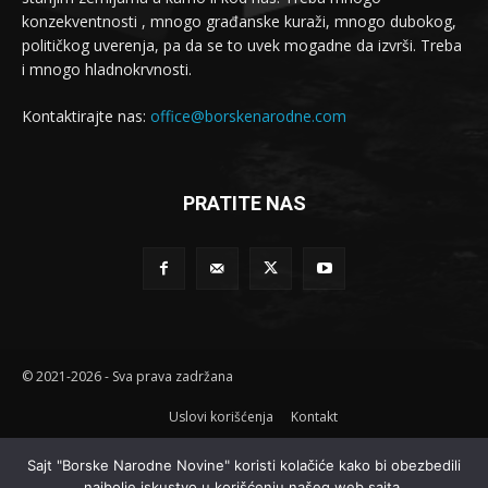
konzekventnosti , mnogo građanske kuraži, mnogo dubokog,
političkog uverenja, pa da se to uvek mogadne da izvrši. Treba
i mnogo hladnokrvnosti.
Kontaktirajte nas:
office@borskenarodne.com
PRATITE NAS
© 2021-2026 - Sva prava zadržana
Uslovi korišćenja
Kontakt
Sajt "Borske Narodne Novine" koristi kolačiće kako bi obezbedili
najbolje iskustvo u korišćenju našeg web sajta.