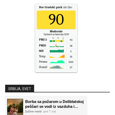
Bor Gradski park
Air Quality.
90
Moderate
Updated on Saturday 13:00
PM2.5
90
PM10
38
SO2
6
Temp.
36
Pressure
1003
Humidity
27
SRBIJA, SVET