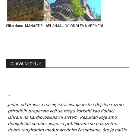
Slika dana: MANASTIR LAPUŠNJA JOŠ ODOLEVA VREMENU
IZJAVA NEDELJE
"
Jedan od pravaca našeg istraživanja jeste i dejstvo raznih
prirodnih preparata koji se mogu koristiti kao dodaci
ishrani na kardiovaskularni sistem. Rezultati koje smo
dobijali bili su obećavajući i publikovani su u izuzetno
dobro rangiranim međunarodnim časopisima, što je naišlo