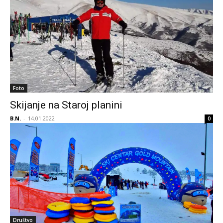
Foto
Skijanje na Staroj planini
B.N.
-
14.01.2022
0
Društvo