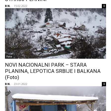
B.N.
-
15.02.2022
0
Foto
NOVI NACIONALNI PARK – STARA
PLANINA, LEPOTICA SRBIJE I BALKANA
(Foto)
B.N.
-
23.01.2022
0