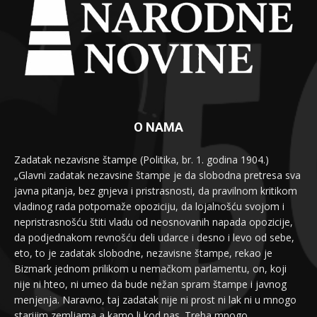
O NAMA
Zadatak nezavisne štampe (Politika, br. 1. godina 1904.)
„Glavni zadatak nezavsine štampe je da slobodna pretresa sva
javna pitanja, bez gnjeva i pristrasnosti, da pravilnom kritikom
vladinog rada potpomaže opoziciju, da lojalnošću svojom i
nepristrasnošću štiti vladu od neosnovanih napada opozicije,
da podjednakom revnošću deli udarce i desno i levo od sebe,
eto, to je zadatak slobodne, nezavisne štampe, rekao je
Bizmark jednom prilikom u nemačkom parlamentu, on, koji
nije ni hteo, ni umeo da bude nežan spram štampe i javnog
menjenja. Naravno, taj zadatak nije ni prost ni lak ni u mnogo
starijim zemljama a kamo li kod nas. Treba mnogo