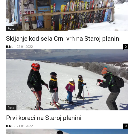
Foto
Skijanje kod sela Crni vrh na Staroj planini
B.N.
-
22.01.2022
0
Foto
Prvi koraci na Staroj planini
B.N.
-
21.01.2022
0