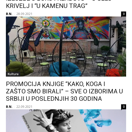
KRIVELJ I “U KAMENU TRAG”
B.N.
-
28.09.2021
0
Kultura
PROMOCIJA KNJIGE “KAKO, KOGA I
ZAŠTO SMO BIRALI” – SVE O IZBORIMA U
SRBIJI U POSLEDNJIH 30 GODINA
B.N.
-
22.09.2021
0