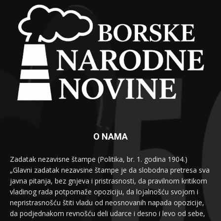
O NAMA
Zadatak nezavisne štampe (Politika, br. 1. godina 1904.)
„Glavni zadatak nezavsine štampe je da slobodna pretresa sva
javna pitanja, bez gnjeva i pristrasnosti, da pravilnom kritikom
vladinog rada potpomaže opoziciju, da lojalnošću svojom i
nepristrasnošću štiti vladu od neosnovanih napada opozicije,
da podjednakom revnošću deli udarce i desno i levo od sebe,