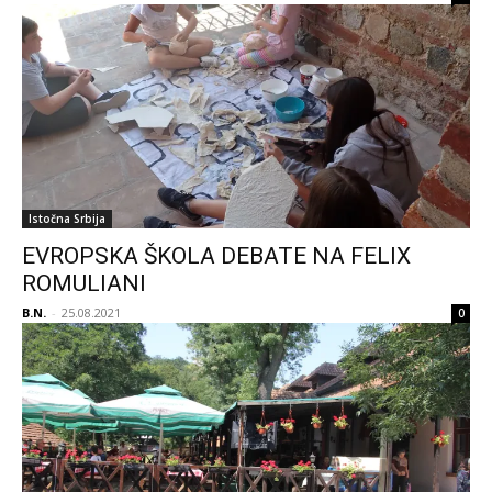
Istočna Srbija
EVROPSKA ŠKOLA DEBATE NA FELIX
ROMULIANI
B.N.
-
25.08.2021
0