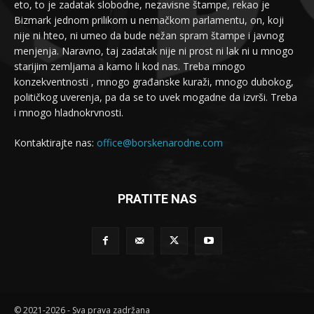
eto, to je zadatak slobodne, nezavisne štampe, rekao je
Bizmark jednom prilikom u nemačkom parlamentu, on, koji
nije ni hteo, ni umeo da bude nežan spram štampe i javnog
menjenja. Naravno, taj zadatak nije ni prost ni lak ni u mnogo
starijim zemljama a kamo li kod nas. Treba mnogo
konzekventnosti , mnogo građanske kuraži, mnogo dubokog,
političkog uverenja, pa da se to uvek mogadne da izvrši. Treba
i mnogo hladnokrvnosti.
Kontaktirajte nas:
office@borskenarodne.com
PRATITE NAS
© 2021-2026 - Sva prava zadržana