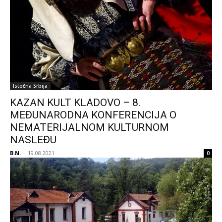
Istočna Srbija
KAZAN KULT KLADOVO – 8.
MEĐUNARODNA KONFERENCIJA O
NEMATERIJALNOM KULTURNOM
NASLEĐU
B.N.
-
19.08.2021
0