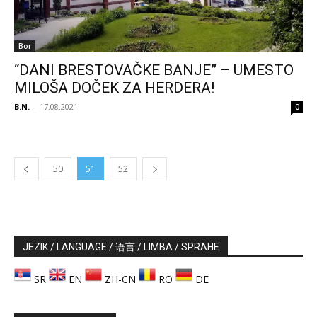
Bor
“DANI BRESTOVAČKE BANJE” – UMESTO
MILOŠA DOČEK ZA HERDERA!
B.N.
-
17.08.2021
0
50
51
52
JEZIK / LANGUAGE / 语言 / LIMBA / SPRAHE
SR
EN
ZH-CN
RO
DE