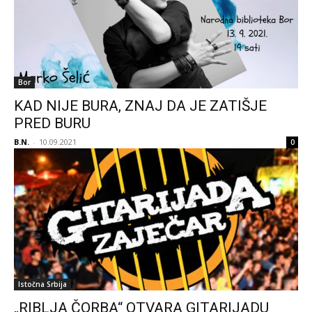
Bor
KAD NIJE BURA, ZNAJ DA JE ZATIŠJE
PRED BURU
B.N.
-
10.09.2021
0
Istočna Srbija
„RIBLJA ČORBA“ OTVARA GITARIJADU