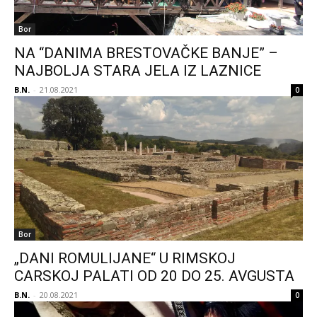
Bor
NA “DANIMA BRESTOVAČKE BANJE” –
NAJBOLJA STARA JELA IZ LAZNICE
B.N.
-
21.08.2021
0
Bor
„DANI ROMULIJANE“ U RIMSKOJ
CARSKOJ PALATI OD 20 DO 25. AVGUSTA
B.N.
-
20.08.2021
0