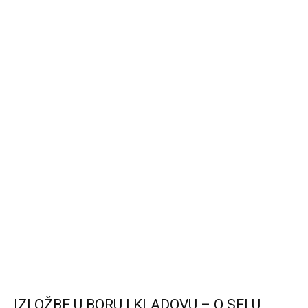
IZLOŽBE U BORU I KLADOVU – O SELU