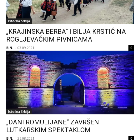
Istočna Srbija
„KRAJINSKA BERBA“ I BILJA KRSTIĆ NA
ROGLJEVAČKIM PIVNICAMA
B.N.
-
03.09.2021
0
Istočna Srbija
„DANI ROMULIJANE“ ZAVRŠENI
LUTKARSKIM SPEKTAKLOM
B.N.
-
26.08.2021
0