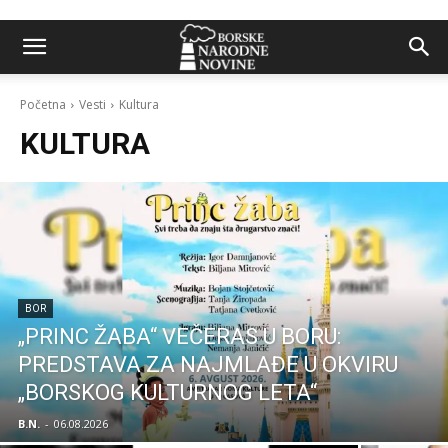
Početna
Vesti
Kultura
KULTURA
BOR
„PRINC ŽABA“ VEČERAS U BORU:
PREDSTAVA ZA NAJMLAĐE U OKVIRU
„BORSKOG KULTURNOG LETA“
B.N.
-
06.08.2026