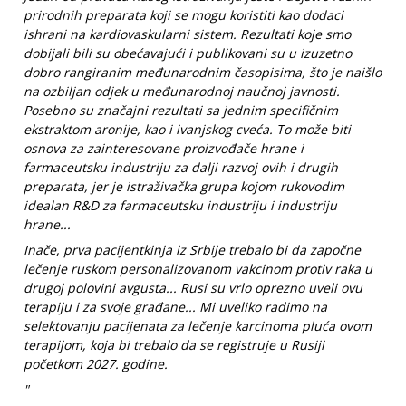
prirodnih preparata koji se mogu koristiti kao dodaci
ishrani na kardiovaskularni sistem. Rezultati koje smo
dobijali bili su obećavajući i publikovani su u izuzetno
dobro rangiranim međunarodnim časopisima, što je naišlo
na ozbiljan odjek u međunarodnoj naučnoj javnosti.
Posebno su značajni rezultati sa jednim specifičnim
ekstraktom aronije, kao i ivanjskog cveća. To može biti
osnova za zainteresovane proizvođače hrane i
farmaceutsku industriju za dalji razvoj ovih i drugih
preparata, jer je istraživačka grupa kojom rukovodim
idealan R&D za farmaceutsku industriju i industriju
hrane...
Inače, prva pacijentkinja iz Srbije trebalo bi da započne
lečenje ruskom personalizovanom vakcinom protiv raka u
drugoj polovini avgusta... Rusi su vrlo oprezno uveli ovu
terapiju i za svoje građane... Mi uveliko radimo na
selektovanju pacijenata za lečenje karcinoma pluća ovom
terapijom, koja bi trebalo da se registruje u Rusiji
početkom 2027. godine.
"