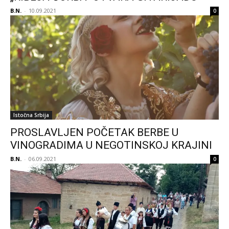
B.N.
-
10.09.2021
0
Istočna Srbija
PROSLAVLJEN POČETAK BERBE U
VINOGRADIMA U NEGOTINSKOJ KRAJINI
B.N.
-
06.09.2021
0