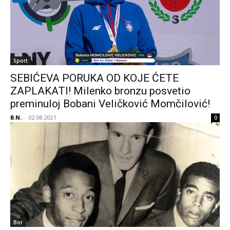
Sport
SEBIĆEVA PORUKA OD KOJE ĆETE
ZAPLAKATI! Milenko bronzu posvetio
preminuloj Bobani Veličković Momčilović!
B.N.
-
02.08.2021
0
Bor