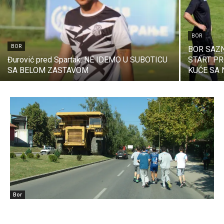
BOR
BOR
BOR SAZN
Đurović pred Spartak: NE IDEMO U SUBOTICU
START PR
SA BELOM ZASTAVOM
KUĆE SA
Bor