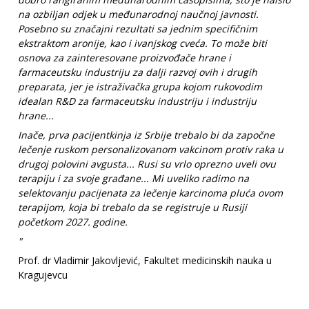
na ozbiljan odjek u međunarodnoj naučnoj javnosti.
Posebno su značajni rezultati sa jednim specifičnim
ekstraktom aronije, kao i ivanjskog cveća. To može biti
osnova za zainteresovane proizvođače hrane i
farmaceutsku industriju za dalji razvoj ovih i drugih
preparata, jer je istraživačka grupa kojom rukovodim
idealan R&D za farmaceutsku industriju i industriju
hrane...
Inače, prva pacijentkinja iz Srbije trebalo bi da započne
lečenje ruskom personalizovanom vakcinom protiv raka u
drugoj polovini avgusta... Rusi su vrlo oprezno uveli ovu
terapiju i za svoje građane... Mi uveliko radimo na
selektovanju pacijenata za lečenje karcinoma pluća ovom
terapijom, koja bi trebalo da se registruje u Rusiji
početkom 2027. godine.
"
Prof. dr Vladimir Jakovljević, Fakultet medicinskih nauka u
Kragujevcu