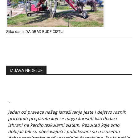
Slika dana: DA GRAD BUDE ČISTIJI
IZJAVA NEDELJE
"
Jedan od pravaca našeg istraživanja jeste i dejstvo raznih
prirodnih preparata koji se mogu koristiti kao dodaci
ishrani na kardiovaskularni sistem. Rezultati koje smo
dobijali bili su obećavajući i publikovani su u izuzetno
dobro rangiranim međunarodnim časopisima, što je naišlo