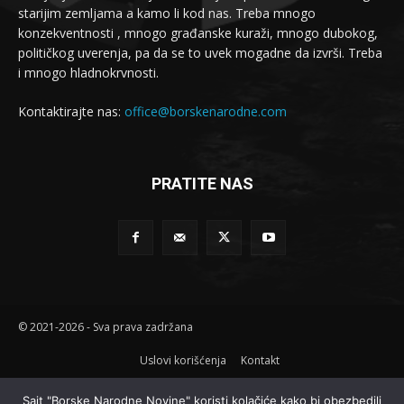
starijim zemljama a kamo li kod nas. Treba mnogo
konzekventnosti , mnogo građanske kuraži, mnogo dubokog,
političkog uverenja, pa da se to uvek mogadne da izvrši. Treba
i mnogo hladnokrvnosti.
Kontaktirajte nas:
office@borskenarodne.com
PRATITE NAS
© 2021-2026 - Sva prava zadržana
Uslovi korišćenja
Kontakt
Sajt "Borske Narodne Novine" koristi kolačiće kako bi obezbedili