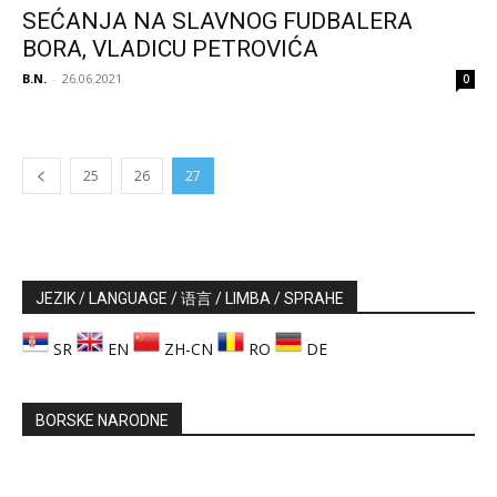
SEĆANJA NA SLAVNOG FUDBALERA
BORA, VLADICU PETROVIĆA
B.N.
-
26.06.2021
0
25
26
27
JEZIK / LANGUAGE / 语言 / LIMBA / SPRAHE
SR
EN
ZH-CN
RO
DE
BORSKE NARODNE