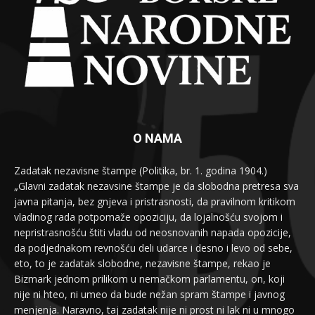
O NAMA
Zadatak nezavisne štampe (Politika, br. 1. godina 1904.)
„Glavni zadatak nezavsine štampe je da slobodna pretresa sva
javna pitanja, bez gnjeva i pristrasnosti, da pravilnom kritikom
vladinog rada potpomaže opoziciju, da lojalnošću svojom i
nepristrasnošću štiti vladu od neosnovanih napada opozicije,
da podjednakom revnošću deli udarce i desno i levo od sebe,
eto, to je zadatak slobodne, nezavisne štampe, rekao je
Bizmark jednom prilikom u nemačkom parlamentu, on, koji
nije ni hteo, ni umeo da bude nežan spram štampe i javnog
menjenja. Naravno, taj zadatak nije ni prost ni lak ni u mnogo