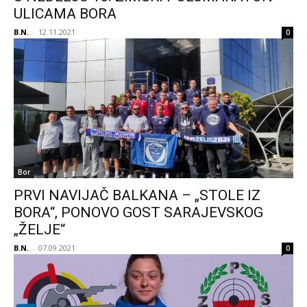
ULICAMA BORA
B.N.
-
12.11.2021
0
Bor
PRVI NAVIJAČ BALKANA – „STOLE IZ
BORA“, PONOVO GOST SARAJEVSKOG
„ŽELJE“
B.N.
-
07.09.2021
0