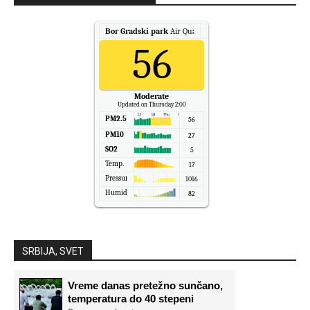
Bor Gradski park
Air Quality.
56
Moderate
Updated on Thursday 2:00
PM2.5
56
PM10
27
SO2
5
Temp.
17
Pressure
1016
Humidity
82
SRBIJA, SVET