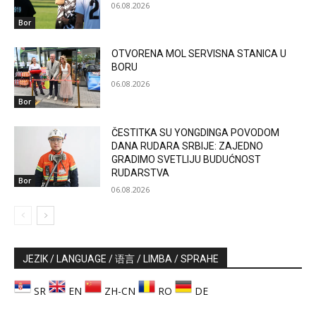
06.08.2026
Bor
OTVORENA MOL SERVISNA STANICA U
BORU
06.08.2026
Bor
ČESTITKA SU YONGDINGA POVODOM
DANA RUDARA SRBIJE: ZAJEDNO
GRADIMO SVETLIJU BUDUĆNOST
RUDARSTVA
Bor
06.08.2026
JEZIK / LANGUAGE / 语言 / LIMBA / SPRAHE
SR
EN
ZH-CN
RO
DE