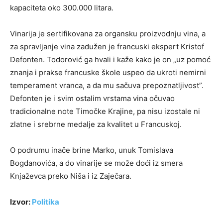
kapaciteta oko 300.000 litara.
Vinarija je sertifikovana za organsku proizvodnju vina, a
za spravljanje vina zadužen je francuski ekspert Kristof
Defonten. Todorović ga hvali i kaže kako je on „uz pomoć
znanja i prakse francuske škole uspeo da ukroti nemirni
temperament vranca, a da mu sačuva prepoznatljivost”.
Defonten je i svim ostalim vrstama vina očuvao
tradicionalne note Timočke Krajine, pa nisu izostale ni
zlatne i srebrne medalje za kvalitet u Francuskoj.
O podrumu inače brine Marko, unuk Tomislava
Bogdanovića, a do vinarije se može doći iz smera
Knjaževca preko Niša i iz Zaječara.
Izvor:
Politika