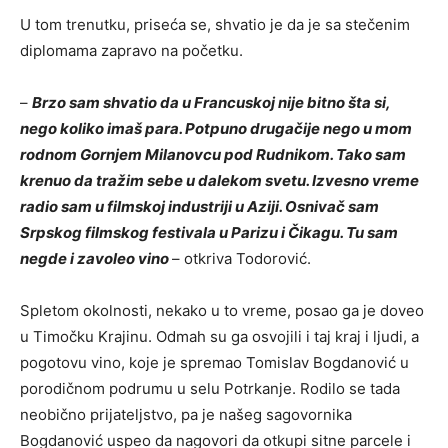
U tom trenutku, priseća se, shvatio je da je sa stečenim
diplomama zapravo na početku.
–
Brzo sam shvatio da u Francuskoj nije bitno šta si,
nego koliko imaš para. Potpuno drugačije nego u mom
rodnom Gornjem Milanovcu pod Rudnikom. Tako sam
krenuo da tražim sebe u dalekom svetu. Izvesno vreme
radio sam u filmskoj industriji u Aziji. Osnivač sam
Srpskog filmskog festivala u Parizu i Čikagu. Tu sam
negde i zavoleo vino
– otkriva Todorović.
Spletom okolnosti, nekako u to vreme, posao ga je doveo
u Timočku Krajinu. Odmah su ga osvojili i taj kraj i ljudi, a
pogotovu vino, koje je spremao Tomislav Bogdanović u
porodičnom podrumu u selu Potrkanje. Rodilo se tada
neobično prijateljstvo, pa je našeg sagovornika
Bogdanović uspeo da nagovori da otkupi sitne parcele i