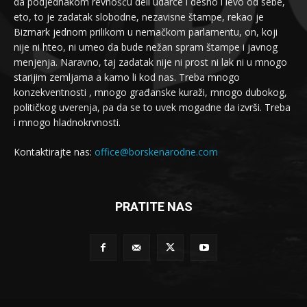
da podjednakom revnošću deli udarce i desno i levo od sebe,
eto, to je zadatak slobodne, nezavisne štampe, rekao je
Bizmark jednom prilikom u nemačkom parlamentu, on, koji
nije ni hteo, ni umeo da bude nežan spram štampe i javnog
menjenja. Naravno, taj zadatak nije ni prost ni lak ni u mnogo
starijim zemljama a kamo li kod nas. Treba mnogo
konzekventnosti , mnogo građanske kuraži, mnogo dubokog,
političkog uverenja, pa da se to uvek mogadne da izvrši. Treba
i mnogo hladnokrvnosti.
Kontaktirajte nas:
office@borskenarodne.com
PRATITE NAS