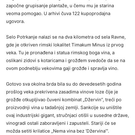
započne grupisanje plantaže, u čemu mu je starina
veoma pomogao. U arhivi čuva 122 kupoprodajna
ugovora.
Selo Potrkanje nalazi se na dva kilometra od sela Ravne,
gde je otkriven rimski lokalitet Timakum Minus iz prvog
veka. Tu je pronađena i statua rimskog boga vina, a
oslikani zidovi s kotaricama i grožđem svedoče da se na
ovom podneblju vekovima gaji grožđe i spravlja vino.
Gotovo sva okolna brda bila su do devedesetih godina
prošlog veka prekrivena zasadima vinove loze čije je
grožđe otkupljivao čuveni kombinat „Džervin”, treći po
proizvodnji vina u tadašnjoj zemlji. Sankcije su uništile
ovaj industrijski gigant, stručnjaci otišli u susedne države,
vinogradi ostali zaboravljeni i zapusteli. Stariji će se
možda setiti krilatice „Nema vina bez ’Džervina’”.