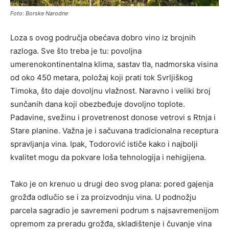
Foto: Borske Narodne
Loza s ovog područja obećava dobro vino iz brojnih
razloga. Sve što treba je tu: povoljna
umerenokontinentalna klima, sastav tla, nadmorska visina
od oko 450 metara, položaj koji prati tok Svrljiškog
Timoka, što daje dovoljnu vlažnost. Naravno i veliki broj
sunčanih dana koji obezbeđuje dovoljno toplote.
Padavine, svežinu i provetrenost donose vetrovi s Rtnja i
Stare planine. Važna je i sačuvana tradicionalna receptura
spravljanja vina. Ipak, Todorović ističe kako i najbolji
kvalitet mogu da pokvare loša tehnologija i nehigijena.
Tako je on krenuo u drugi deo svog plana: pored gajenja
grožđa odlučio se i za proizvodnju vina. U podnožju
parcela sagradio je savremeni podrum s najsavremenijom
opremom za preradu grožđa, skladištenje i čuvanje vina