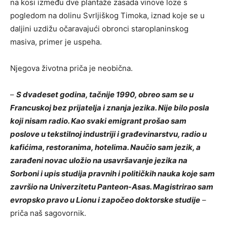
na kosi između dve plantaže zasada vinove loze s
pogledom na dolinu Svrljiškog Timoka, iznad koje se u
daljini uzdižu očaravajući obronci staroplaninskog
masiva, primer je uspeha.
Njegova životna priča je neobična.
–
S dvadeset godina, tačnije 1990, obreo sam se u
Francuskoj bez prijatelja i znanja jezika. Nije bilo posla
koji nisam radio. Kao svaki emigrant prošao sam
poslove u tekstilnoj industriji i građevinarstvu, radio u
kafićima, restoranima, hotelima. Naučio sam jezik, a
zarađeni novac uložio na usavršavanje jezika na
Sorboni i upis studija pravnih i političkih nauka koje sam
završio na Univerzitetu Panteon-Asas. Magistrirao sam
evropsko pravo u Lionu i započeo doktorske studije
–
priča naš sagovornik.