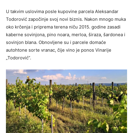
U takvim uslovima posle kupovine parcela Aleksandar
Todorović započinje svoj novi biznis. Nakon mnogo muka
oko krčenja i priprema terena niču 2015. godine zasadi
kaberne sovinjona, pino noara, merloa, širaza, šardonea i
sovinjon blana. Obnovljene su i parcele domaće
autohtone sorte vranac, čije vino je ponos Vinarije
„Todorović”.