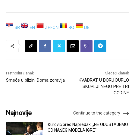
SR
EN
ZH-CN
RO
DE
Prethodni članak
Sledeći članak
Smeće u blizini Doma zdravlja
KVADRAT U BORU DUPLO
SKUPLJI NEGO PRE TRI
GODINE
Najnovije
Continue to the category
Đurović pred Napredak: „NE ODUSTAJEMO
OD NAŠEG MODELA IGRE“