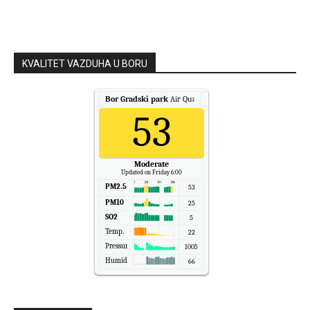
KVALITET VAZDUHA U BORU
Bor Gradski park
Air Quality.
53
Moderate
Updated on Friday 6:00
PM2.5
53
PM10
25
SO2
5
Temp.
22
Pressure
1005
Humidity
66