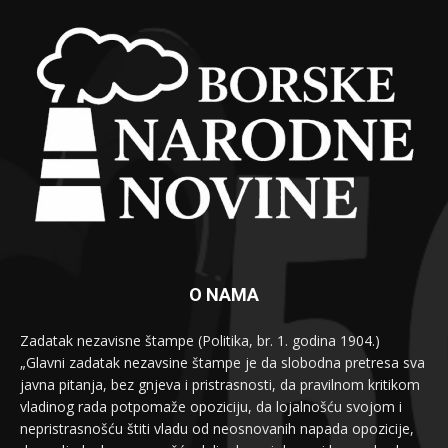
O NAMA
Zadatak nezavisne štampe (Politika, br. 1. godina 1904.)
„Glavni zadatak nezavsine štampe je da slobodna pretresa sva
javna pitanja, bez gnjeva i pristrasnosti, da pravilnom kritikom
vladinog rada potpomaže opoziciju, da lojalnošću svojom i
nepristrasnošću štiti vladu od neosnovanih napada opozicije,