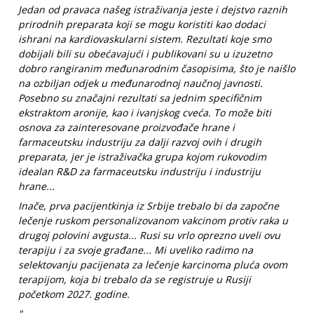
Jedan od pravaca našeg istraživanja jeste i dejstvo raznih
prirodnih preparata koji se mogu koristiti kao dodaci
ishrani na kardiovaskularni sistem. Rezultati koje smo
dobijali bili su obećavajući i publikovani su u izuzetno
dobro rangiranim međunarodnim časopisima, što je naišlo
na ozbiljan odjek u međunarodnoj naučnoj javnosti.
Posebno su značajni rezultati sa jednim specifičnim
ekstraktom aronije, kao i ivanjskog cveća. To može biti
osnova za zainteresovane proizvođače hrane i
farmaceutsku industriju za dalji razvoj ovih i drugih
preparata, jer je istraživačka grupa kojom rukovodim
idealan R&D za farmaceutsku industriju i industriju
hrane...
Inače, prva pacijentkinja iz Srbije trebalo bi da započne
lečenje ruskom personalizovanom vakcinom protiv raka u
drugoj polovini avgusta... Rusi su vrlo oprezno uveli ovu
terapiju i za svoje građane... Mi uveliko radimo na
selektovanju pacijenata za lečenje karcinoma pluća ovom
terapijom, koja bi trebalo da se registruje u Rusiji
početkom 2027. godine.
"