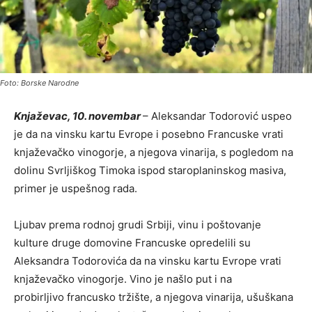
Foto: Borske Narodne
Knjaževac, 10. novembar
– Aleksandar Todorović uspeo
je da na vinsku kartu Evrope i posebno Francuske vrati
knjaževačko vinogorje, a njegova vinarija, s pogledom na
dolinu Svrljiškog Timoka ispod staroplaninskog masiva,
primer je uspešnog rada.
Ljubav prema rodnoj grudi Srbiji, vinu i poštovanje
kulture druge domovine Francuske opredelili su
Aleksandra Todorovića da na vinsku kartu Evrope vrati
knjaževačko vinogorje. Vino je našlo put i na
probirljivo francusko tržište, a njegova vinarija, ušuškana