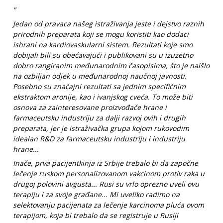
"
Jedan od pravaca našeg istraživanja jeste i dejstvo raznih
prirodnih preparata koji se mogu koristiti kao dodaci
ishrani na kardiovaskularni sistem. Rezultati koje smo
dobijali bili su obećavajući i publikovani su u izuzetno
dobro rangiranim međunarodnim časopisima, što je naišlo
na ozbiljan odjek u međunarodnoj naučnoj javnosti.
Posebno su značajni rezultati sa jednim specifičnim
ekstraktom aronije, kao i ivanjskog cveća. To može biti
osnova za zainteresovane proizvođače hrane i
farmaceutsku industriju za dalji razvoj ovih i drugih
preparata, jer je istraživačka grupa kojom rukovodim
idealan R&D za farmaceutsku industriju i industriju
hrane...
Inače, prva pacijentkinja iz Srbije trebalo bi da započne
lečenje ruskom personalizovanom vakcinom protiv raka u
drugoj polovini avgusta... Rusi su vrlo oprezno uveli ovu
terapiju i za svoje građane... Mi uveliko radimo na
selektovanju pacijenata za lečenje karcinoma pluća ovom
terapijom, koja bi trebalo da se registruje u Rusiji