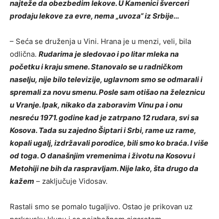
najteže da obezbedim lekove. U Kamenici šverceri
prodaju lekove za evre, nema „uvoza“ iz Srbije…
– Seća se druženja u Vini. Hrana je u menzi, veli, bila
odlična.
Rudarima je sledovao i po litar mleka na
početku i kraju smene. Stanovalo se u radničkom
naselju, nije bilo televizije, uglavnom smo se odmarali i
spremali za novu smenu. Posle sam otišao na železnicu
u Vranje. Ipak, nikako da zaboravim Vinu pa i onu
nesreću 1971. godine kad je zatrpano 12 rudara, svi sa
Kosova. Tada su zajedno Šiptari i Srbi, rame uz rame,
kopali ugalj, izdržavali porodice, bili smo ko braća. I više
od toga. O današnjim vremenima i životu na Kosovu i
Metohiji ne bih da raspravljam. Nije lako, šta drugo da
kažem
– zaključuje Vidosav.
Rastali smo se pomalo tugaljivo. Ostao je prikovan uz