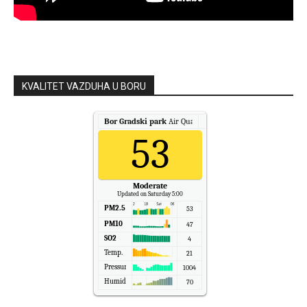
KVALITET VAZDUHA U BORU
Bor Gradski park
Air Quality.
53
Moderate
Updated on Saturday 5:00
PM2.5
53
PM10
47
SO2
4
Temp.
21
Pressure
1004
Humidity
70