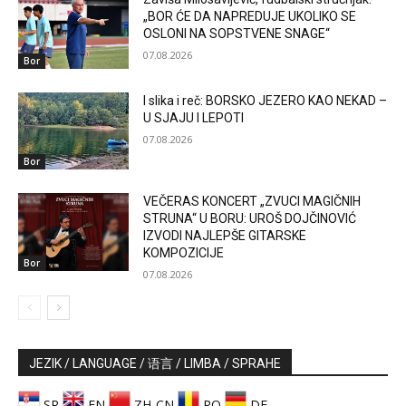
„BOR ĆE DA NAPREDUJE UKOLIKO SE
OSLONI NA SOPSTVENE SNAGE“
07.08.2026
Bor
I slika i reč: BORSKO JEZERO KAO NEKAD –
U SJAJU I LEPOTI
07.08.2026
Bor
VEČERAS KONCERT „ZVUCI MAGIČNIH
STRUNA“ U BORU: UROŠ DOJČINOVIĆ
IZVODI NAJLEPŠE GITARSKE
KOMPOZICIJE
Bor
07.08.2026
JEZIK / LANGUAGE / 语言 / LIMBA / SPRAHE
SR
EN
ZH-CN
RO
DE