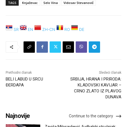
TAGS
Knjaževac
Selo Vina
Vidosav Stevanović
SR
EN
ZH-CN
RO
DE
Prethodni članak
Sledeći članak
BELI LABUD U SRCU
SRBIJA, HRANA I PRIRODA:
ĐERDAPA
KLADOVSKI KAVIJAR –
CRNO ZLATO IZ PLAVOG
DUNAVA
Najnovije
Continue to the category
Zaviša Milosavljević, fudbalski stručnjak: