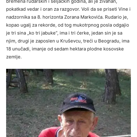
bremena rudarskih i seljačkih godina, ali je živahan,
pokatkad vedar i oran za razgovor. Voli da se priseti Vine i
nadzornika sa 8. horizonta Zorana Markovića. Rudario je,
kopao ugalj za rekorde, od tog mukotrpnog posla odgajio
je tri sina „ko tri jabuke“, ima i tri ćerke, jedan sin je sa
njim, drugi je zaposlen u Kruševcu, treći u Beogradu, ima
18 unučadi, imanje od sedam hektara plodne kosovske
zemlje.