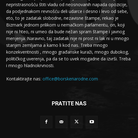
nepristrasnošću štiti vladu od neosnovanih napada opozicije,
da podjednakom revnošću deli udarce i desno i levo od sebe,
eto, to je zadatak slobodne, nezavisne štampe, rekao je
Bizmark jednom prilikom u nemačkom parlamentu, on, koji
nije ni hteo, ni umeo da bude nežan spram štampe i javnog
menjenja. Naravno, taj zadatak nije ni prost ni lak ni u mnogo
starijim zemljama a kamo li kod nas. Treba mnogo
konzekventnosti , mnogo građanske kuraži, mnogo dubokog,
političkog uverenja, pa da se to uvek mogadne da izvrši. Treba
i mnogo hladnokrvnosti.
Kontaktirajte nas:
office@borskenarodne.com
PRATITE NAS