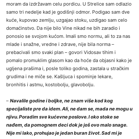
moram da izdržavam celu pordicu. U Strelice sam odlazio
samo tri nedelje kad je
godišnji odmor. Podigao sam dve
kuće, kupovao zemlju, uzgajao stoku, uzdigao sam celo
domaćinstvo. Da nije bilo Vine nikad ne bih zaradio i
ponosio se svojom kućom. Imali smo normu, ali to za nas
mlade i snažne, vredne i zdrave, nije bila norma –
prebacivali smo svaki plan – govori Vidosav tihim i
pomalo promuklim glasom kao da hoće da objasni kako je
ugljena prašima i, posle toliko godina, zastala u stračkim
grudima i ne miče se. Kašljuca i spominje lekare,
bronhitis i astmu, kostobolju, glavobolju.
–
Navalile godine i boljke, ne znam više kod kog
specijaliste pre da idem. Ali, ne dam se, mada ne mogu u
njivu. Poradim sve kućevne poslove. I oko stoke se
nađem, da pomognem deci dok je još ovo malo snage.
Nije mi lako, prohujao je jedan buran život. Sad mi je