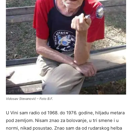
Vidosav Stevanović – Foto B.F.
U Vini sam radio od 1968. do 1976. godine, hiljadu metara
pod zemljom. Nisam znao za bolovanje, u tri smene i u
normi, nikad posustao. Znao sam da od rudarskog helba