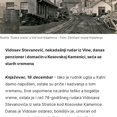
Rudnik "Dobra sreća" u Vini kod Knjaževca - Foto: Zavičajni muzej Knjaževac
Vidosav Stevanović, nekadašnji rudar iz Vine, danas
penzioner i domaćin u Kosovskoj Kamenici, seća se
starih vremena
Knjaževac, 19. decembar
– Iako je rudnik uglja u Kalni
davno napušten, ostale su priče i kazivanja o tom
vremenu, žive uspomene na jedno teško a bogatije
vreme, ostala je i reč 78-godišneg rudara Vidosava
Stevanovića iz sela Strelice kod Kosovske Kamenice.
Danas je Vidosav ostareo, bolešljiv je, umoran od