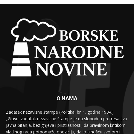
O NAMA
Zadatak nezavisne štampe (Politika, br. 1. godina 1904.)
„Glavni zadatak nezavsine štampe je da slobodna pretresa sva
javna pitanja, bez gnjeva i pristrasnosti, da pravilnom kritikom
vladinog rada potpomaže opoziciju, da lojalnošću svojom i