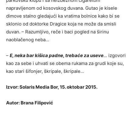
parkovsku klupu i sa neizbežnom cigaretom
napravljenom od kosovskog duvana. Gutao je kisele
dimove stalno gledajući ka vratima bolnice kako bi se
sklonio od doktorke Dragice koja ne može da smisli
duvan. – Razumljivo, reče i baci pogled na širinu
naoblačenog neba…
–
E, neka bar kišica padne, trebaće za useve
… izgovori
kao za sebe i uhvati se obema rukama za grudi koje su,
kao stari šifonjer, škripale, škripale…
Izvor: Solaris Media Bor, 15. oktobar 2015.
Autor: Brana Filipović