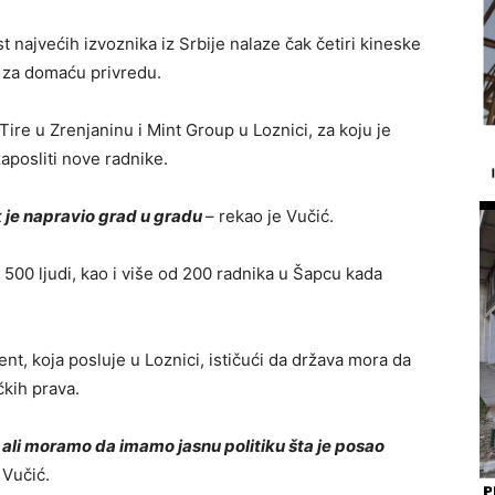
 najvećih izvoznika iz Srbije nalaze čak četiri kineske
ja za domaću privredu.
Tire
u Zrenjaninu i
Mint Group
u Loznici, za koju je
zaposliti nove radnike.
 je napravio grad u gradu
– rekao je Vučić.
 500 ljudi, kao i više od 200 radnika u Šapcu kada
ent
, koja posluje u Loznici, ističući da država mora da
čkih prava.
, ali moramo da imamo jasnu politiku šta je posao
 Vučić.