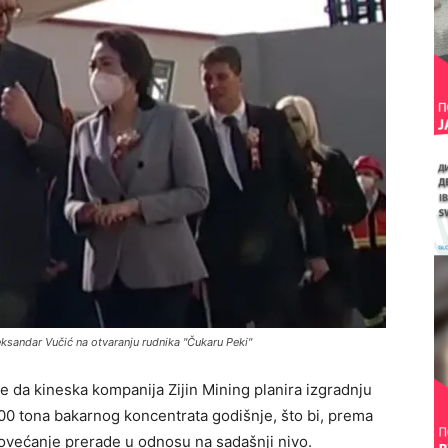
eksandar Vučić na otvaranju rudnika "Čukaru Peki"
 je da kineska kompanija
Zijin Mining
planira izgradnju
00 tona bakarnog koncentrata godišnje, što bi, prema
povećanje prerade u odnosu na sadašnji nivo.