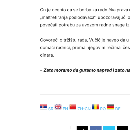
On je ocenio da se borba za radnička prava m
„maltretiranja poslodavaca“, upozoravajući 
povećati potrebu za uvozom radne snage iz 
Govoreći o tržištu rada, Vučić je naveo da u S
domaći radnici, prema njegovim rečima, čes
dinara.
–
Zato moramo da guramo napred i zato na
SR
EN
ZH-CN
RO
DE