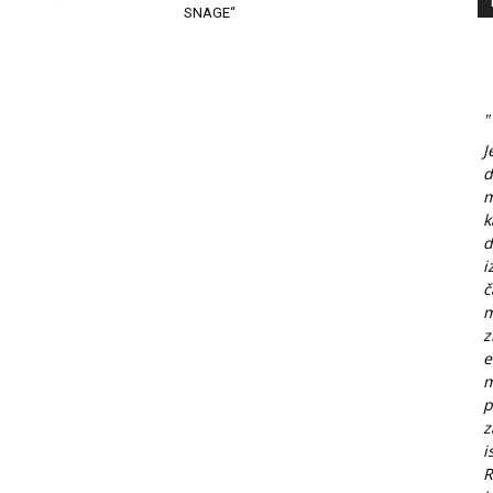
SNAGE“
"
J
d
m
k
d
i
č
m
z
e
m
p
z
i
R