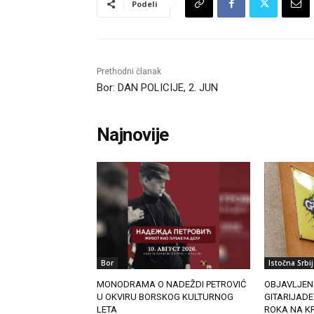
Podeli
Prethodni članak
Bor: DAN POLICIJE, 2. JUN
Najnovije
Bor
Istočna Srbij
MONODRAMA O NADEŽDI PETROVIĆ
OBJAVLJEN
U OKVIRU BORSKOG KULTURNOG
GITARIJADE
LETA
ROKA NA KR