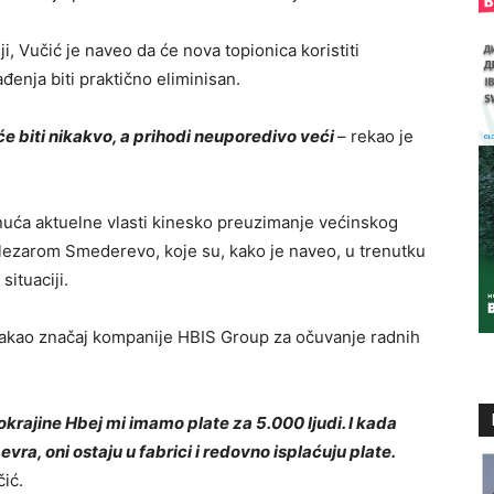
iji, Vučić je naveo da će nova topionica koristiti
đenja biti praktično eliminisan.
će biti nikakvo, a prihodi neuporedivo veći
– rekao je
gnuća aktuelne vlasti kinesko preuzimanje većinskog
lezarom Smederevo, koje su, kako je naveo, u trenutku
situaciji.
stakao značaj kompanije
HBIS Group
za očuvanje radnih
okrajine Hbej mi imamo plate za 5.000 ljudi. I kada
vra, oni ostaju u fabrici i redovno isplaćuju plate.
ić.