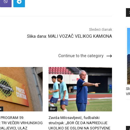
Sledeći članak
Slika dana: MALI VOZAČ VELIKOG KAMIONA
Continue to the category
Sl
V
a
Bor
 PROGRAM 59.
Zaviša Milosavljević, fudbalski
: TRI VEČERI VRHUNSKOG
stručnjak: „BOR ĆE DA NAPREDUJE
ALJEVICI, ULAZ
UKOLIKO SE OSLONI NA SOPSTVENE