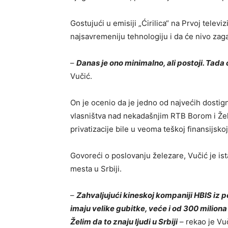
Gostujući u emisiji „Ćirilica“ na Prvoj televiz
najsavremeniju tehnologiju i da će nivo zaga
–
Danas je ono minimalno, ali postoji. Tada 
Vučić.
On je ocenio da je jedno od najvećih dosti
vlasništva nad nekadašnjim RTB Borom i Že
privatizacije bile u veoma teškoj finansijskoj 
Govoreći o poslovanju železare, Vučić je i
mesta u Srbiji.
–
Zahvaljujući kineskoj kompaniji HBIS iz p
imaju velike gubitke, veće i od 300 miliona e
Želim da to znaju ljudi u Srbiji
– rekao je Vuč