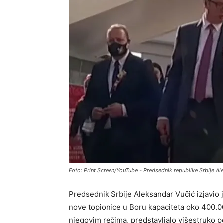
Foto: Print Screen/YouTube - Predsednik republike Srbije Al
Predsednik Srbije
Aleksandar Vučić
izjavio
nove topionice u Boru kapaciteta oko 400.0
njegovim rečima, predstavljalo višestruko 