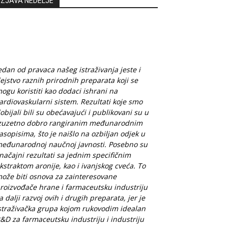
IZJAVA NEDELJE
edan od pravaca našeg istraživanja jeste i
ejstvo raznih prirodnih preparata koji se
ogu koristiti kao dodaci ishrani na
ardiovaskularni sistem. Rezultati koje smo
obijali bili su obećavajući i publikovani su u
zuzetno dobro rangiranim međunarodnim
asopisima, što je naišlo na ozbiljan odjek u
eđunarodnoj naučnoj javnosti. Posebno su
načajni rezultati sa jednim specifičnim
kstraktom aronije, kao i ivanjskog cveća. To
ože biti osnova za zainteresovane
roizvođače hrane i farmaceutsku industriju
a dalji razvoj ovih i drugih preparata, jer je
straživačka grupa kojom rukovodim idealan
&D za farmaceutsku industriju i industriju