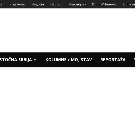
čar
Knjaževac
Negotin
Kladovo
Majdanpek
Donji Milanovac
Boljev
ISTOČNA SRBIJA
KOLUMNE / MOJ STAV
REPORTAŽA