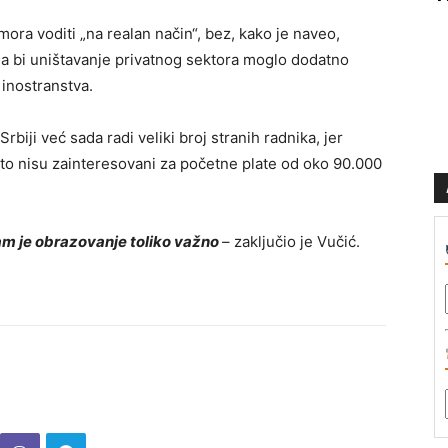
ora voditi „na realan način“, bez, kako je naveo,
da bi uništavanje privatnog sektora moglo dodatno
inostranstva.
rbiji već sada radi veliki broj stranih radnika, jer
to nisu zainteresovani za početne plate od oko 90.000
m je obrazovanje toliko važno
– zaključio je Vučić.