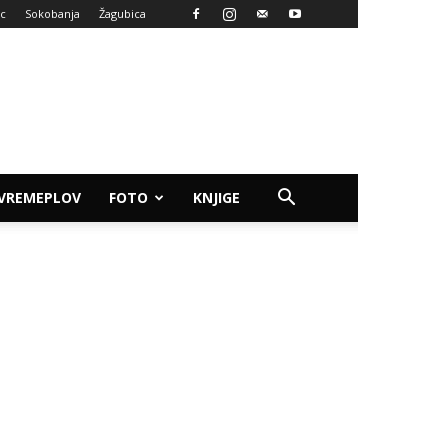
ac
Sokobanja
Žagubica
VREMEPLOV
FOTO
KNJIGE