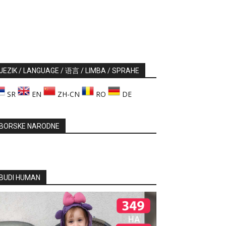
JEZIK / LANGUAGE / 语言 / LIMBA / SPRAHE
SR
EN
ZH-CN
RO
DE
BORSKE NARODNE
BUDI HUMAN