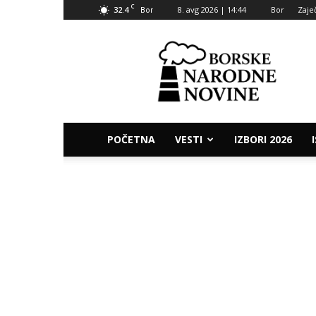
C
32.4
8. avg 2026 | 14:44
Bor
Zaje
Bor
Borske
narodne
novine
POČETNA
VESTI
IZBORI 2026