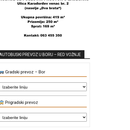
AUTOBUSKI PREVOZ U BORU – RED VOŽNJE
Gradski prevoz – Bor
Prigradski prevoz