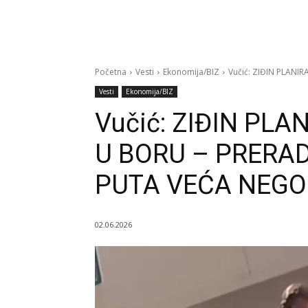
Početna
Vesti
Ekonomija/BIZ
Vučić: ZIĐIN PLANI
Vesti
Ekonomija/BIZ
Vučić: ZIĐIN PL
U BORU – PRERA
PUTA VEĆA NEGO
02.06.2026