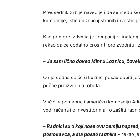
Predsednik Srbije naveo je i da se među šest
kompanije, ističući značaj stranih investici
Kao primere izdvojio je kompanije
Linglong 
rekao da će dodatno proširiti proizvodnju i 
–
Ja sam lično doveo Mint u Loznicu, čovek
On je dodao da će u Loznici posao dobiti još
počne proizvodnja robota.
Vučić je pomenuo i američku kompaniju
Adi
vodi računa i o investitorima i o zaštiti radni
–
Radnici su ti koji nose ovu zemlju napred
poslodavca, a šta posao radnika
– rekao je