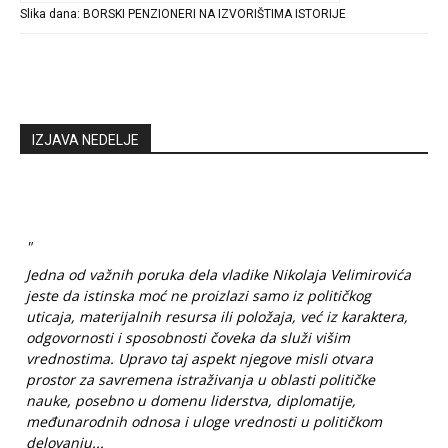
Slika dana: BORSKI PENZIONERI NA IZVORIŠTIMA ISTORIJE
IZJAVA NEDELJE
"
Jedna od važnih poruka dela vladike Nikolaja Velimirovića
jeste da istinska moć ne proizlazi samo iz političkog
uticaja, materijalnih resursa ili položaja, već iz karaktera,
odgovornosti i sposobnosti čoveka da služi višim
vrednostima. Upravo taj aspekt njegove misli otvara
prostor za savremena istraživanja u oblasti političke
nauke, posebno u domenu liderstva, diplomatije,
međunarodnih odnosa i uloge vrednosti u političkom
delovanju...