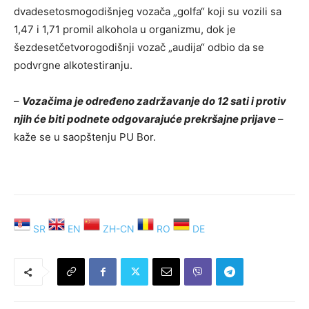
dvadesetosmogodišnjeg vozača „golfa“ koji su vozili sa
1,47 i 1,71 promil alkohola u organizmu, dok je
šezdesetčetvorogodišnji vozač „audija“ odbio da se
podvrgne alkotestiranju.
–
Vozačima je određeno zadržavanje do 12 sati i protiv
njih će biti podnete odgovarajuće prekršajne prijave
–
kaže se u saopštenju PU Bor.
SR
EN
ZH-CN
RO
DE