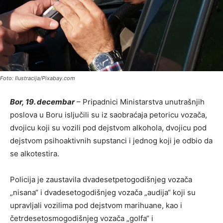
Foto: Ilustracija/Pixabay.com
Bor, 19. decembar
– Pripadnici Ministarstva unutrašnjih
poslova u Boru isljučili su iz saobraćaja petoricu vozača,
dvojicu koji su vozili pod dejstvom alkohola, dvojicu pod
dejstvom psihoaktivnih supstanci i jednog koji je odbio da
se alkotestira.
Policija je zaustavila dvadesetpetogodišnjeg vozača
„nisana“ i dvadesetogodišnjeg vozača „audija“ koji su
upravljali vozilima pod dejstvom marihuane, kao i
četrdesetosmogodišnjeg vozača „golfa“ i