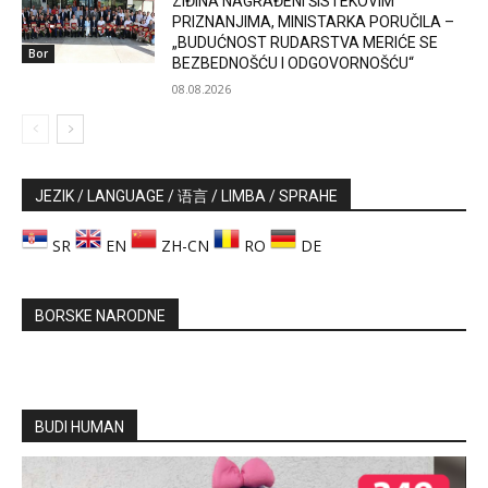
ZIĐINA NAGRAĐENI ŠISTEKOVIM
PRIZNANJIMA, MINISTARKA PORUČILA –
„BUDUĆNOST RUDARSTVA MERIĆE SE
Bor
BEZBEDNOŠĆU I ODGOVORNOŠĆU“
08.08.2026
JEZIK / LANGUAGE / 语言 / LIMBA / SPRAHE
SR
EN
ZH-CN
RO
DE
BORSKE NARODNE
BUDI HUMAN