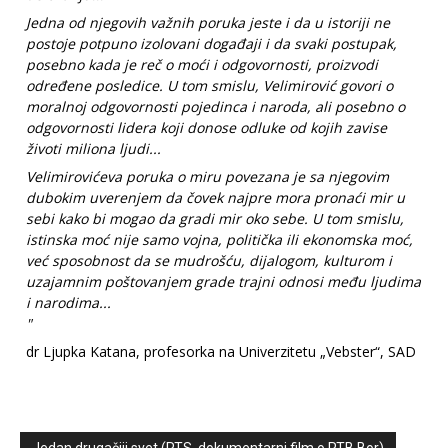
Jedna od njegovih važnih poruka jeste i da u istoriji ne
postoje potpuno izolovani događaji i da svaki postupak,
posebno kada je reč o moći i odgovornosti, proizvodi
određene posledice. U tom smislu, Velimirović govori o
moralnoj odgovornosti pojedinca i naroda, ali posebno o
odgovornosti lidera koji donose odluke od kojih zavise
životi miliona ljudi...
Velimirovićeva poruka o miru povezana je sa njegovim
dubokim uverenjem da čovek najpre mora pronaći mir u
sebi kako bi mogao da gradi mir oko sebe. U tom smislu,
istinska moć nije samo vojna, politička ili ekonomska moć,
već sposobnost da se mudrošću, dijalogom, kulturom i
uzajamnim poštovanjem grade trajni odnosi među ljudima
i narodima...
"
dr Ljupka Katana, profesorka na Univerzitetu „Vebster“, SAD
Jedan drugačiji svet (RTS, dokumentarni film o RTB Bor)