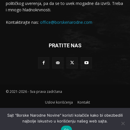
političkog uverenja, pa da se to uvek mogadne da izvrši. Treba
i mnogo hladnokrvnosti.
Kontaktirajte nas:
office@borskenarodne.com
PRATITE NAS
© 2021-2026 - Sva prava zadržana
Uslovi korišćenja
Kontakt
Sajt "Borske Narodne Novine" koristi kolačiće kako bi obezbedili
najbolje iskustvo u korišćenju našeg web sajta.
Ok