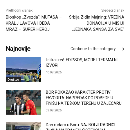
Prethodni članak
Sledeći članak
Bioskop „Zvezda“: MUFASA –
Srbija Ziđin Majning: VREDNA
KRALJ LAVOVA I DEDA
DONACIJA U MISIJI
MRAZ – SUPER HEROJ
„JEDNAKA ŠANSA ZA SVE“
Najnovije
Continue to the category
I slika i reč: EDIPSOS, MORE I TERMALNI
IZVORI
10.08.2026
Društvo
BOR POKAZAO KARAKTER PROTIV
FAVORITA: NAPREDAK DO POBEDE U
FINIŠU NA TEŠKOM TERENU U ZAJEČARU
09.08.2026
Bor
Dan rudara u Boru: NAJBOLJI RADNICI