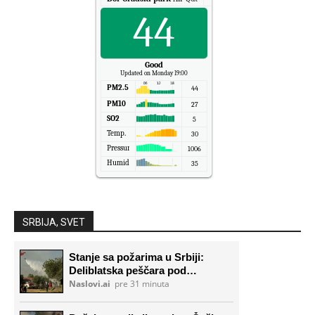
44
Good
Updated on Monday 19:00
PM2.5
44
PM10
27
SO2
5
Temp.
30
Pressure
1006
Humidity
35
SRBIJA, SVET