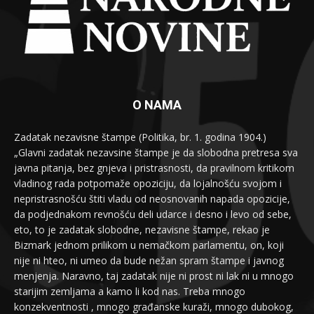
O NAMA
Zadatak nezavisne štampe (Politika, br. 1. godina 1904.)
„Glavni zadatak nezavsine štampe je da slobodna pretresa sva
javna pitanja, bez gnjeva i pristrasnosti, da pravilnom kritikom
vladinog rada potpomaže opoziciju, da lojalnošću svojom i
nepristrasnošću štiti vladu od neosnovanih napada opozicije,
da podjednakom revnošću deli udarce i desno i levo od sebe,
eto, to je zadatak slobodne, nezavisne štampe, rekao je
Bizmark jednom prilikom u nemačkom parlamentu, on, koji
nije ni hteo, ni umeo da bude nežan spram štampe i javnog
menjenja. Naravno, taj zadatak nije ni prost ni lak ni u mnogo
starijim zemljama a kamo li kod nas. Treba mnogo
konzekventnosti , mnogo građanske kuraži, mnogo dubokog,