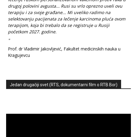
drugoj polovini avgusta... Rusi su vrlo oprezno uveli ovu
terapiju i za svoje građane... Mi uveliko radimo na
selektovanju pacijenata za lečenje karcinoma pluća ovom
terapijom, koja bi trebalo da se registruje u Rusiji
početkom 2027. godine.
"
Prof. dr Vladimir Jakovljević, Fakultet medicinskih nauka u
Kragujevcu
Jedan drugačiji svet (RTS, dokumentarni film o RTB Bor)