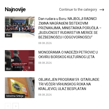
Najnovije
Continue to the category
Dan rudara u Boru: NAJBOLJI RADNICI
ZIĐINA NAGRAĐENI ŠISTEKOVIM
PRIZNANJIMA, MINISTARKA PORUČILA –
„BUDUĆNOST RUDARSTVA MERIĆE SE
Bor
BEZBEDNOŠĆU I ODGOVORNOŠĆU“
08.08.2026
MONODRAMA O NADEŽDI PETROVIĆ U
OKVIRU BORSKOG KULTURNOG LETA
08.08.2026
Bor
OBJAVLJEN PROGRAM 59. GITARIJADE:
TRI VEČERI VRHUNSKOG ROKA NA
KRALJEVICI, ULAZ BESPLATAN
08.08.2026
Istočna Srbija