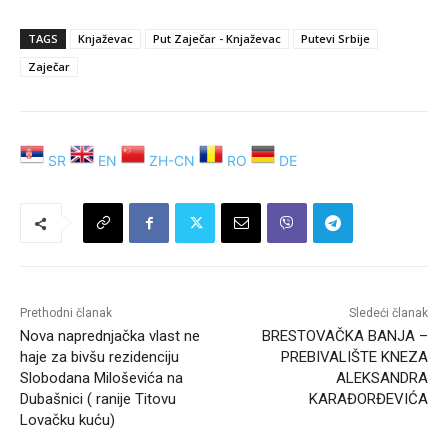
TAGS
Knjaževac
Put Zaječar - Knjaževac
Putevi Srbije
Zaječar
SR
EN
ZH-CN
RO
DE
Prethodni članak
Sledeći članak
Nova naprednjačka vlast ne
BRESTOVAČKA BANJA –
haje za bivšu rezidenciju
PREBIVALIŠTE KNEZA
Slobodana Miloševića na
ALEKSANDRA
Dubašnici ( ranije Titovu
KARAĐORĐEVIĆA
Lovačku kuću)