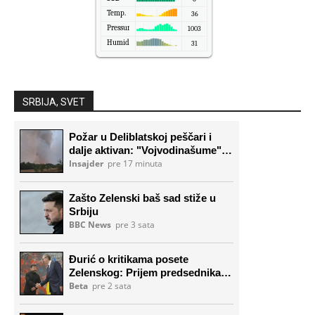
Temp.
36
Pressure
1003
Humidity
31
SRBIJA, SVET