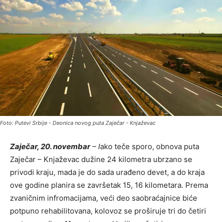
Foto: Putevi Srbije - Deonica novog puta Zaječar - Knjaževac
Zaječar, 20. novembar
– I
ako teče sporo, obnova puta
Zaječar – Knjaževac dužine 24 kilometra ubrzano se
privodi kraju, mada je do sada urađeno devet, a do kraja
ove godine planira se završetak 15, 16 kilometara. Prema
zvaničnim infromacijama, veći deo saobraćajnice biće
potpuno rehabilitovana, kolovoz se proširuje tri do četiri