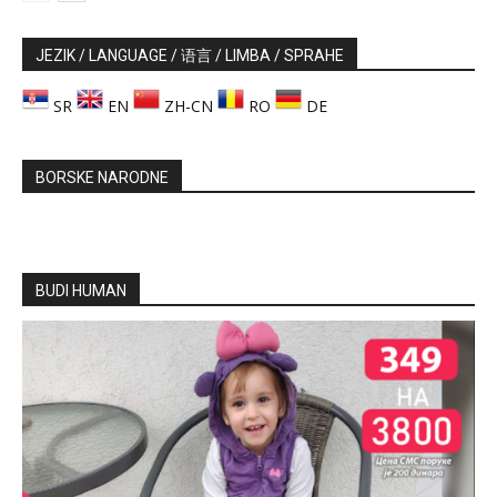
JEZIK / LANGUAGE / 语言 / LIMBA / SPRAHE
SR
EN
ZH-CN
RO
DE
BORSKE NARODNE
BUDI HUMAN