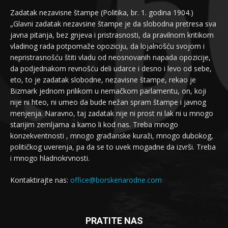
Zadatak nezavisne štampe (Politika, br. 1. godina 1904.)
„Glavni zadatak nezavsine štampe je da slobodna pretresa sva
javna pitanja, bez gnjeva i pristrasnosti, da pravilnom kritikom
vladinog rada potpomaže opoziciju, da lojalnošću svojom i
nepristrasnošću štiti vladu od neosnovanih napada opozicije,
da podjednakom revnošću deli udarce i desno i levo od sebe,
eto, to je zadatak slobodne, nezavisne štampe, rekao je
Bizmark jednom prilikom u nemačkom parlamentu, on, koji
nije ni hteo, ni umeo da bude nežan spram štampe i javnog
menjenja. Naravno, taj zadatak nije ni prost ni lak ni u mnogo
starijim zemljama a kamo li kod nas. Treba mnogo
konzekventnosti , mnogo građanske kuraži, mnogo dubokog,
političkog uverenja, pa da se to uvek mogadne da izvrši. Treba
i mnogo hladnokrvnosti.
Kontaktirajte nas:
office@borskenarodne.com
PRATITE NAS