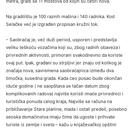
metra, gradi se 11 mostova od kojih su četiri nova.
Na gradilištu je 100 raznih mašina i 140 radnika. Kod
Selačke već je izgrađen propisan kružni tok.
– Saobraćaj je, već duži period, usporen i predstavlja
veliku teškoću vozačima koji su, zbog radnih obaveza i
privrednih aktivnosti, primorani svakodnevno da koriste
ovaj put. Ipak, građani su strpljivi jer znaju od kolikog je
značaja nova, savremena saobraćajnica između dva
timočka, susedna grada. Kada ceo posao bude okončan
iduće godine ( ne saopštava se tačan datum zbog
komplikovanih radova) najviše koristi imaće privrednici i
turistička ponuda celog kraja, Najviše se računa na
približavanje Stare planine, mada i ostali predeli, posebno
seoska domaćinstva imaju čime da ugoste i prihvate
turiste iz zemlje i sveta – kažu u knjaževačkoj opštini