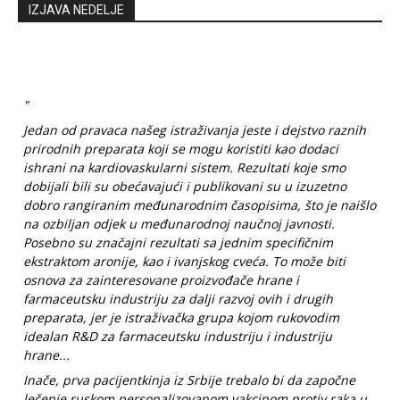
IZJAVA NEDELJE
"
Jedan od pravaca našeg istraživanja jeste i dejstvo raznih
prirodnih preparata koji se mogu koristiti kao dodaci
ishrani na kardiovaskularni sistem. Rezultati koje smo
dobijali bili su obećavajući i publikovani su u izuzetno
dobro rangiranim međunarodnim časopisima, što je naišlo
na ozbiljan odjek u međunarodnoj naučnoj javnosti.
Posebno su značajni rezultati sa jednim specifičnim
ekstraktom aronije, kao i ivanjskog cveća. To može biti
osnova za zainteresovane proizvođače hrane i
farmaceutsku industriju za dalji razvoj ovih i drugih
preparata, jer je istraživačka grupa kojom rukovodim
idealan R&D za farmaceutsku industriju i industriju
hrane...
Inače, prva pacijentkinja iz Srbije trebalo bi da započne
lečenje ruskom personalizovanom vakcinom protiv raka u