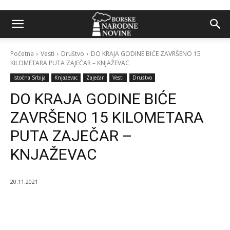
Početna
Vesti
Društvo
DO KRAJA GODINE BIĆE ZAVRŠENO 15
KILOMETARA PUTA ZAJEČAR – KNJAŽEVAC
Istočna Srbija
Knjaževac
Zaječar
Vesti
Društvo
DO KRAJA GODINE BIĆE
ZAVRŠENO 15 KILOMETARA
PUTA ZAJEČAR –
KNJAŽEVAC
20.11.2021