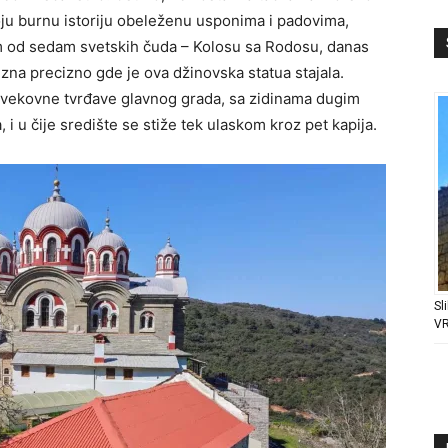
voju burnu istoriju obeleženu usponima i padovima,
m od sedam svetskih čuda – Kolosu sa Rodosu, danas
 zna precizno gde je ova džinovska statua stajala.
ovekovne tvrđave glavnog grada, sa zidinama dugim
 i u čije središte se stiže tek ulaskom kroz pet kapija.
Sl
V