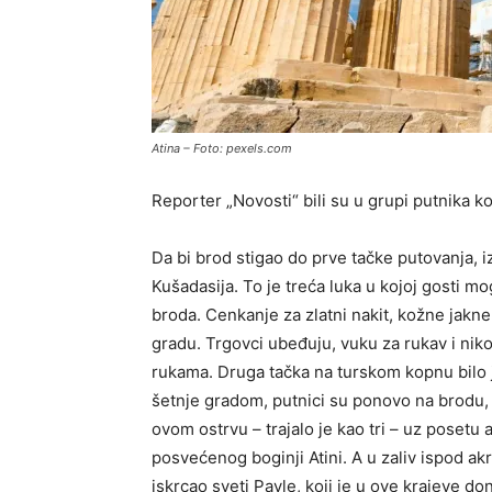
Atina – Foto: pexels.com
Reporter „Novosti“ bili su u grupi putnika ko
Da bi brod stigao do prve tačke putovanja, i
Kušadasija. To je treća luka u kojoj gosti mo
broda. Cenkanje za zlatni nakit, kožne jakne
gradu. Trgovci ubeđuju, vuku za rukav i niko
rukama. Druga tačka na turskom kopnu bilo j
šetnje gradom, putnici su ponovo na brodu
ovom ostrvu – trajalo je kao tri – uz posetu
posvećenog boginji Atini. A u zaliv ispod akr
iskrcao sveti Pavle, koji je u ove krajeve 