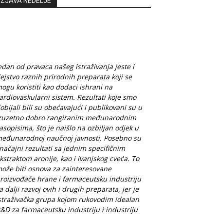
IZJAVA NEDELJE
edan od pravaca našeg istraživanja jeste i
ejstvo raznih prirodnih preparata koji se
ogu koristiti kao dodaci ishrani na
ardiovaskularni sistem. Rezultati koje smo
obijali bili su obećavajući i publikovani su u
zuzetno dobro rangiranim međunarodnim
asopisima, što je naišlo na ozbiljan odjek u
eđunarodnoj naučnoj javnosti. Posebno su
načajni rezultati sa jednim specifičnim
kstraktom aronije, kao i ivanjskog cveća. To
ože biti osnova za zainteresovane
roizvođače hrane i farmaceutsku industriju
a dalji razvoj ovih i drugih preparata, jer je
straživačka grupa kojom rukovodim idealan
&D za farmaceutsku industriju i industriju