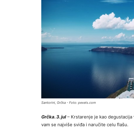
Santorini, Grčka - Foto: pexels.com
Grčka. 3. jul
– Krstarenje je kao degustacija 
vam se najviše sviđa i naručite celu flašu.