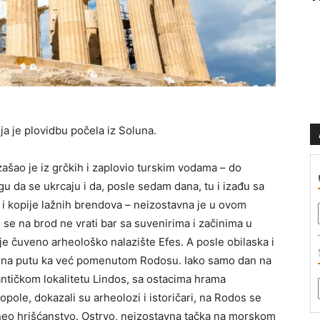
ja je plovidbu počela iz Soluna.
zašao je iz grčkih i zaplovio turskim vodama – do
gu da se ukrcaju i da, posle sedam dana, tu i izađu sa
 i kopije lažnih brendova – neizostavna je u ovom
 se na brod ne vrati bar sa suvenirima i začinima u
e čuveno arheološko nalazište Efes. A posle obilaska i
, na putu ka već pomenutom Rodosu. Iako samo dan na
 antičkom lokalitetu Lindos, sa ostacima hrama
opole, dokazali su arheolozi i istoričari, na Rodos se
doneo hrišćanstvo. Ostrvo, neizostavna tačka na morskom