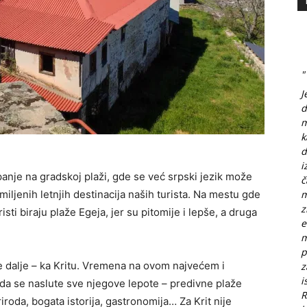
"
J
d
m
k
d
i
anje na gradskoj plaži, gde se već srpski jezik može
č
miljenih letnjih destinacija naših turista. Na mestu gde
m
z
ti biraju plaže Egeja, jer su pitomije i lepše, a druga
e
m
p
e dalje – ka Kritu. Vremena na ovom najvećem i
z
i
 da se naslute sve njegove lepote – predivne plaže
R
iroda, bogata istorija, gastronomija… Za Krit nije