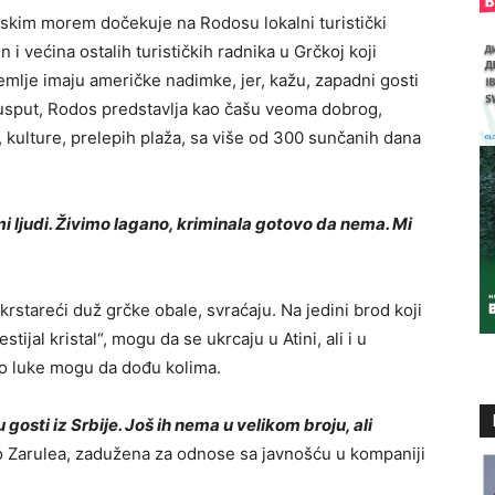
jskim morem dočekuje na Rodosu lokalni turistički
 i većina ostalih turističkih radnika u Grčkoj koji
mlje imaju američke nadimke, jer, kažu, zapadni gosti
 usput, Rodos predstavlja kao čašu veoma dobrog,
, kulture, prelepih plaža, sa više od 300 sunčanih dana
mi ljudi. Živimo lagano, kriminala gotovo da nema. Mi
 krstareći duž grčke obale, svraćaju. Na jedini brod koji
ijal kristal“, mogu da se ukrcaju u Atini, ali i u
r do luke mogu da dođu kolima.
gosti iz Srbije. Još ih nema u velikom broju, ali
o Zarulea, zadužena za odnose sa javnošću u kompaniji