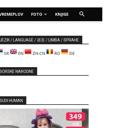
VREMEPLOV
FOTO
KNJIGE
JEZIK / LANGUAGE / 语言 / LIMBA / SPRAHE
SR
EN
ZH-CN
RO
DE
BORSKE NARODNE
BUDI HUMAN