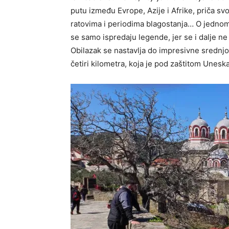
putu između Evrope, Azije i Afrike, priča s
ratovima i periodima blagostanja… O jedno
se samo ispredaju legende, jer se i dalje ne
Obilazak se nastavlja do impresivne srednj
četiri kilometra, koja je pod zaštitom Uneska,