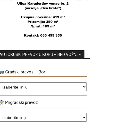
AUTOBUSKI PREVOZ U BORU – RED VOŽNJE
Gradski prevoz – Bor
Prigradski prevoz