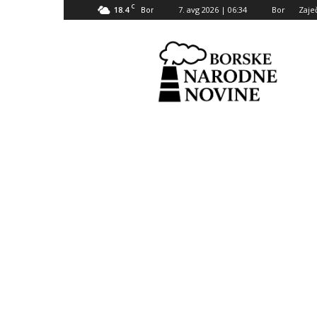
C
18.4
7. avg 2026 | 06:34
Bor
Zaje
Bor
Borske
narodne
novine