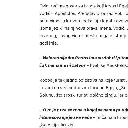
Ovim rečima goste sa broda koji krstari Ege
vodič – Apostolos. Predstavio se kao Pol. I on
putnicima sa kruzera pokazuju lepote ove ze
„lome jezik“ na njihova prava imena. Vodič,
crvenog, suvog vina – mesto bogate istorije
godišnje.
–
Najvrednije što Rodos ima su dobri i pito
čak nemamo ni zatvor
– hvali se Apostolos.
Rodos je tek jedno od ostrva na koje turisti,
ih vodi na sedmodnevnu turu po Egeju, „Selest
Solunu, što srpski turisti obično biraju, je
–
Ovo je prva sezona u kojoj sa nama putuju 
interesovanje je sve veće
– priča nam Fros
„Selestijal kruzis“.