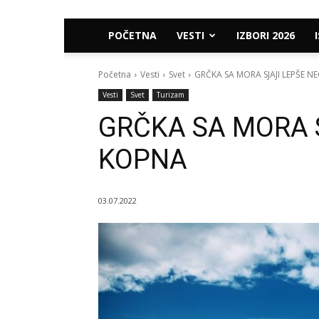
POČETNA
VESTI
IZBORI 2026
Početna
Vesti
Svet
GRČKA SA MORA SJAJI LEPŠE 
Vesti
Svet
Turizam
GRČKA SA MORA 
KOPNA
03.07.2022