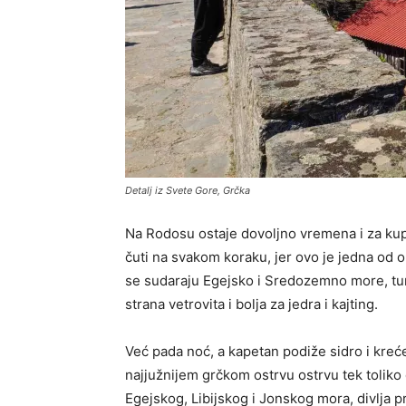
Detalj iz Svete Gore, Grčka
Na Rodosu ostaje dovoljno vremena i za kup
čuti na svakom koraku, jer ovo je jedna od o
se sudaraju Egejsko i Sredozemno more, turis
strana vetrovita i bolja za jedra i kajting.
Već pada noć, a kapetan podiže sidro i kreć
najjužnijem grčkom ostrvu ostrvu tek toliko
Egejskog, Libijskog i Jonskog mora, divlja pr