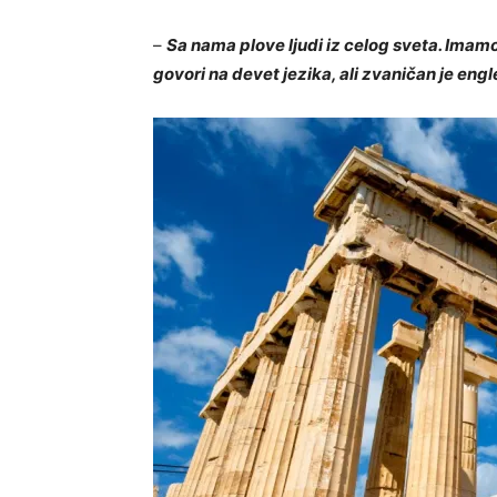
–
Sa nama plove ljudi iz celog sveta. Imamo
govori na devet jezika, ali zvaničan je engl