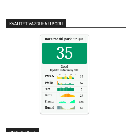
KVALITET VAZDUHA U BORU
Bor Gradski park
Air Quality.
35
Good
Updated on Saturday 21:00
PM2.5
35
PM10
14
SO2
5
Temp.
27
Pressure
1006
Humidity
65