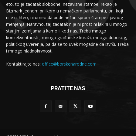
eto, to je zadatak slobodne, nezavisne štampe, rekao je
Bizmark jednom prilikom u nemačkom parlamentu, on, koji
nije ni hteo, ni umeo da bude nežan spram štampe i javnog
menjenja. Naravno, taj zadatak nije ni prost ni lak ni u mnogo
starijim zemljama a kamo li kod nas. Treba mnogo
konzekventnosti , mnogo građanske kuraži, mnogo dubokog,
političkog uverenja, pa da se to uvek mogadne da izvrši. Treba
i mnogo hladnokrvnosti.
Kontaktirajte nas:
office@borskenarodne.com
PRATITE NAS