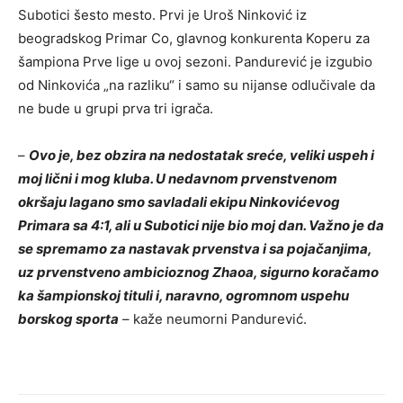
Subotici šesto mesto. Prvi je Uroš Ninković iz
o
beogradskog Primar Co, glavnog konkurenta Koperu za
z
šampiona Prve lige u ovoj sezoni. Pandurević je izgubio
a
od Ninkovića „na razliku“ i samo su nijanse odlučivale da
p
ne bude u grupi prva tri igrača.
i
s
–
Ovo je, bez obzira na nedostatak sreće, veliki uspeh i
a
moj lični i mog kluba. U nedavnom prvenstvenom
okršaju lagano smo savladali ekipu Ninkovićevog
Primara sa 4:1, ali u Subotici nije bio moj dan. Važno je da
se spremamo za nastavak prvenstva i sa pojačanjima,
uz prvenstveno ambicioznog Zhaoa, sigurno koračamo
ka šampionskoj tituli i, naravno, ogromnom uspehu
borskog sporta
– kaže neumorni Pandurević.