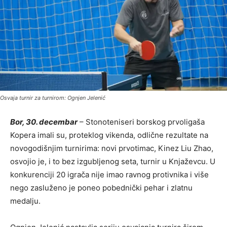
Osvaja turnir za turnirom: Ognjen Jelenić
Bor, 30. decembar
– Stonoteniseri borskog prvoligaša
Kopera imali su, proteklog vikenda, odlične rezultate na
novogodišnjim turnirima: novi prvotimac, Kinez Liu Zhao,
osvojio je, i to bez izgubljenog seta, turnir u Knjaževcu. U
konkurenciji 20 igrača nije imao ravnog protivnika i više
nego zasluženo je poneo pobednički pehar i zlatnu
medalju.