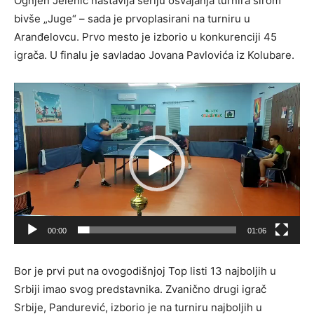
Ognjen Jelenić nastavlja seriju osvajanja turnira širom
bivše „Juge“ – sada je prvoplasirani na turniru u
Aranđelovcu. Prvo mesto je izborio u konkurenciji 45
igrača. U finalu je savladao Jovana Pavlovića iz Kolubare.
P
r
e
g
l
e
d
a
00:00
01:06
č
v
Bor je prvi put na ovogodišnjoj Top listi 13 najboljih u
i
Srbiji imao svog predstavnika. Zvanično drugi igrač
d
Srbije, Pandurević, izborio je na turniru najboljih u
e