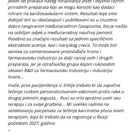
Jedan od pravaca našeg istraživanja jeste i dejstvo raznih
prirodnih preparata koji se mogu koristiti kao dodaci
ishrani na kardiovaskularni sistem. Rezultati koje smo
dobijali bili su obećavajući i publikovani su u izuzetno
dobro rangiranim međunarodnim časopisima, što je naišlo
na ozbiljan odjek u međunarodnoj naučnoj javnosti.
Posebno su značajni rezultati sa jednim specifičnim
ekstraktom aronije, kao i ivanjskog cveća. To može biti
osnova za zainteresovane proizvođače hrane i
farmaceutsku industriju za dalji razvoj ovih i drugih
preparata, jer je istraživačka grupa kojom rukovodim
idealan R&D za farmaceutsku industriju i industriju
hrane...
Inače, prva pacijentkinja iz Srbije trebalo bi da započne
lečenje ruskom personalizovanom vakcinom protiv raka u
drugoj polovini avgusta... Rusi su vrlo oprezno uveli ovu
terapiju i za svoje građane... Mi uveliko radimo na
selektovanju pacijenata za lečenje karcinoma pluća ovom
terapijom, koja bi trebalo da se registruje u Rusiji
početkom 2027. godine.
"