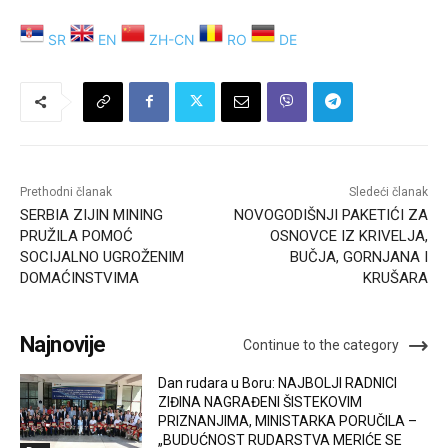
SR
EN
ZH-CN
RO
DE
Prethodni članak
Sledeći članak
SERBIA ZIJIN MINING
NOVOGODIŠNJI PAKETIĆI ZA
PRUŽILA POMOĆ
OSNOVCE IZ KRIVELJA,
SOCIJALNO UGROŽENIM
BUČJA, GORNJANA I
DOMAĆINSTVIMA
KRUŠARA
Najnovije
Continue to the category
Dan rudara u Boru: NAJBOLJI RADNICI
ZIĐINA NAGRAĐENI ŠISTEKOVIM
PRIZNANJIMA, MINISTARKA PORUČILA –
„BUDUĆNOST RUDARSTVA MERIĆE SE