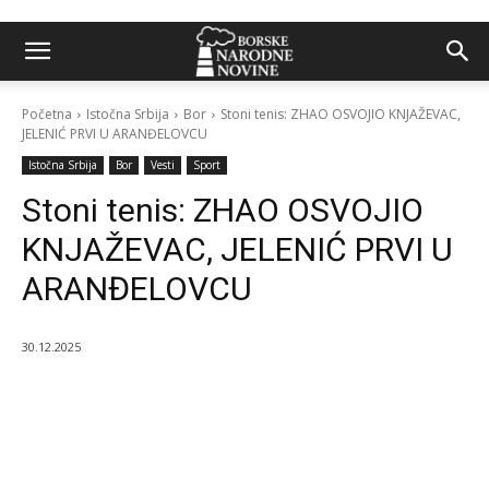
Početna
Istočna Srbija
Bor
Stoni tenis: ZHAO OSVOJIO KNJAŽEVAC,
JELENIĆ PRVI U ARANĐELOVCU
Istočna Srbija
Bor
Vesti
Sport
Stoni tenis: ZHAO OSVOJIO
KNJAŽEVAC, JELENIĆ PRVI U
ARANĐELOVCU
30.12.2025