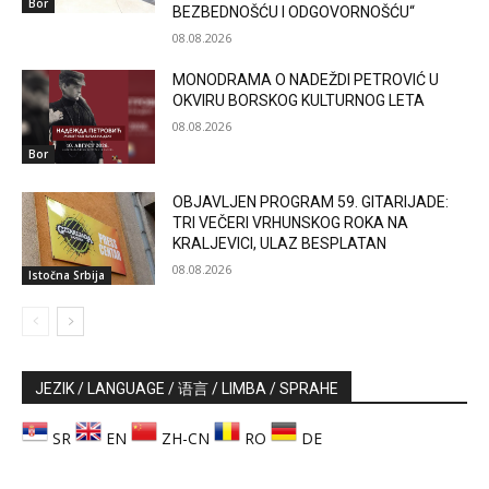
Bor
BEZBEDNOŠĆU I ODGOVORNOŠĆU“
08.08.2026
MONODRAMA O NADEŽDI PETROVIĆ U
OKVIRU BORSKOG KULTURNOG LETA
08.08.2026
Bor
OBJAVLJEN PROGRAM 59. GITARIJADE:
TRI VEČERI VRHUNSKOG ROKA NA
KRALJEVICI, ULAZ BESPLATAN
08.08.2026
Istočna Srbija
JEZIK / LANGUAGE / 语言 / LIMBA / SPRAHE
SR
EN
ZH-CN
RO
DE