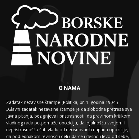
O NAMA
Zadatak nezavisne štampe (Politika, br. 1. godina 1904.)
„Glavni zadatak nezavsine štampe je da slobodna pretresa sva
javna pitanja, bez gnjeva i pristrasnosti, da pravilnom kritikom
vladinog rada potpomaže opoziciju, da lojalnošću svojom i
nepristrasnošću štiti vladu od neosnovanih napada opozicije,
da podjednakom revnošću deli udarce i desno i levo od sebe,