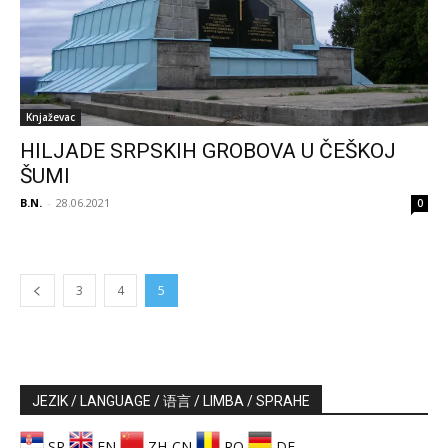
Knjaževac
HILJADE SRPSKIH GROBOVA U ČEŠKOJ
ŠUMI
B.N.
-
28.06.2021
0
3
4
5
JEZIK / LANGUAGE / 语言 / LIMBA / SPRAHE
SR
EN
ZH-CN
RO
DE