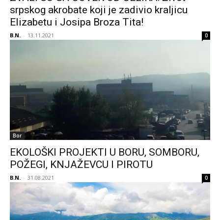
srpskog akrobate koji je zadivio kraljicu
Elizabetu i Josipa Broza Tita!
B.N.
-
13.11.2021
0
Bor
EKOLOŠKI PROJEKTI U BORU, SOMBORU,
POŽEGI, KNJAŽEVCU I PIROTU
B.N.
-
31.08.2021
0