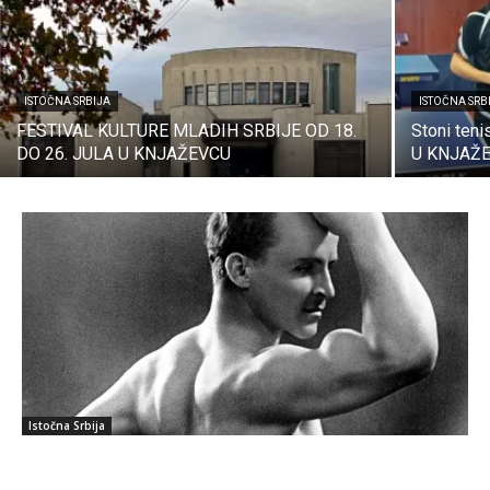
ISTOČNA SRBIJA
ISTOČNA SRB
FESTIVAL KULTURE MLADIH SRBIJE OD 18.
Stoni ten
DO 26. JULA U KNJAŽEVCU
U KNJAŽ
Istočna Srbija