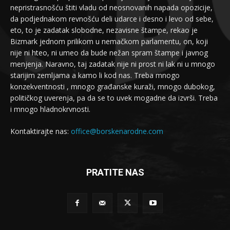
nepristrasnošću štiti vladu od neosnovanih napada opozicije,
da podjednakom revnošću deli udarce i desno i levo od sebe,
eto, to je zadatak slobodne, nezavisne štampe, rekao je
Bizmark jednom prilikom u nemačkom parlamentu, on, koji
nije ni hteo, ni umeo da bude nežan spram štampe i javnog
menjenja. Naravno, taj zadatak nije ni prost ni lak ni u mnogo
starijim zemljama a kamo li kod nas. Treba mnogo
konzekventnosti , mnogo građanske kuraži, mnogo dubokog,
političkog uverenja, pa da se to uvek mogadne da izvrši. Treba
i mnogo hladnokrvnosti.
Kontaktirajte nas:
office@borskenarodne.com
PRATITE NAS