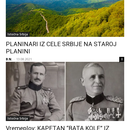
Istočna Srbija
PLANINARI IZ CELE SRBIJE NA STAROJ
PLANINI
B.N.
-
13.08.2021
0
Istočna Srbija
Vremeplov: KAPETAN “BATA KOLE” IZ