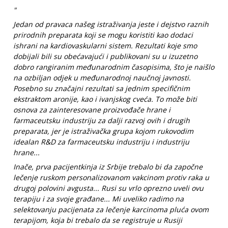
"
Jedan od pravaca našeg istraživanja jeste i dejstvo raznih
prirodnih preparata koji se mogu koristiti kao dodaci
ishrani na kardiovaskularni sistem. Rezultati koje smo
dobijali bili su obećavajući i publikovani su u izuzetno
dobro rangiranim međunarodnim časopisima, što je naišlo
na ozbiljan odjek u međunarodnoj naučnoj javnosti.
Posebno su značajni rezultati sa jednim specifičnim
ekstraktom aronije, kao i ivanjskog cveća. To može biti
osnova za zainteresovane proizvođače hrane i
farmaceutsku industriju za dalji razvoj ovih i drugih
preparata, jer je istraživačka grupa kojom rukovodim
idealan R&D za farmaceutsku industriju i industriju
hrane...
Inače, prva pacijentkinja iz Srbije trebalo bi da započne
lečenje ruskom personalizovanom vakcinom protiv raka u
drugoj polovini avgusta... Rusi su vrlo oprezno uveli ovu
terapiju i za svoje građane... Mi uveliko radimo na
selektovanju pacijenata za lečenje karcinoma pluća ovom
terapijom, koja bi trebalo da se registruje u Rusiji