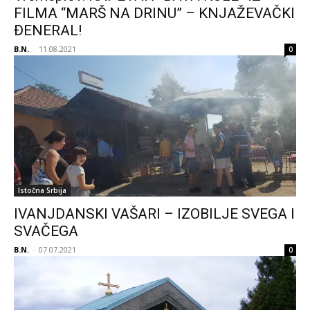
FILMA “MARŠ NA DRINU” – KNJAŽEVAČKI
ĐENERAL!
B.N.
-
11.08.2021
0
Istočna Srbija
IVANJDANSKI VAŠARI – IZOBILJE SVEGA I
SVAČEGA
B.N.
-
07.07.2021
0