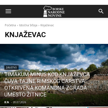
Početna
Istočna Srbija
Knjaževac
KNJAŽEVAC
DRUŠTVO
TIMAKUM MINUS KOD KNJAŽEVCA
ČUVA TAJNE RIMSKOG CARSTVA:
OTKRIVENA KOMANDNA ZGRADA
UMESTO ŽITNICE
B.N.
-
20.07.2026