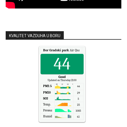
KVALITET VAZDUHA U BORU
Bor Gradski park
Air Quality.
44
Good
Updated on Thursday 21:00
PM2.5
44
PM10
29
SO2
5
Temp.
25
Pressure
1005
Humidity
61