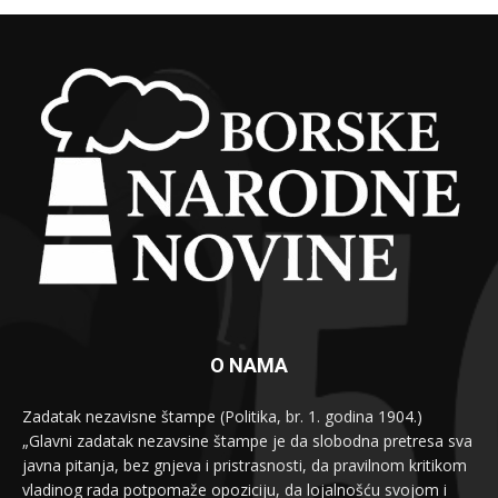
O NAMA
Zadatak nezavisne štampe (Politika, br. 1. godina 1904.)
„Glavni zadatak nezavsine štampe je da slobodna pretresa sva
javna pitanja, bez gnjeva i pristrasnosti, da pravilnom kritikom
vladinog rada potpomaže opoziciju, da lojalnošću svojom i